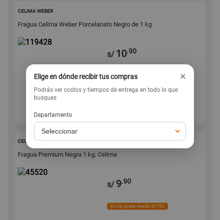
119428
CELIMA WEBER
Fragua Celima Weber Porcelanato Negro de 1 kg
.90
10
s/
×
Elige en dónde recibir tus compras
Envío gratis desde S/150
Podrás ver costos y tiempos de entrega en todo lo que
busques
Agregar
Departamento
45520
CELIMA WEBER
Fragua Premium Negra 1 kg. Celima
.90
9
s/
Envío gratis desde S/150