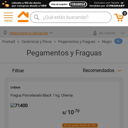
0
MENÚ
Selecciona tu ubicación
Mi cuenta
6
Cerámicos y Pisos
Pegamentos y Fraguas
Negro
Pegamentos y Fraguas
Recomendados
Filtrar
71400
CHEMA
Fragua Porcelanato Black 1 kg. Chema
.70
10
s/
Envío gratis desde S/150