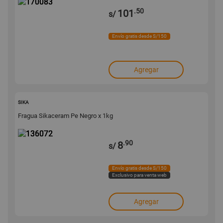
.50
101
s/
Envío gratis desde S/150
Agregar
136072
SIKA
Fragua Sikaceram Pe Negro x 1kg
.90
8
s/
Envío gratis desde S/150
Exclusivo para venta web
Agregar