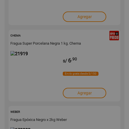
Agregar
21919
CHEMA
Fragua Super Porcelana Negra 1 kg. Chema
.90
6
s/
Envío gratis desde S/150
Agregar
170083
WEBER
Fragua Epóxica Negro x 2kg Weber