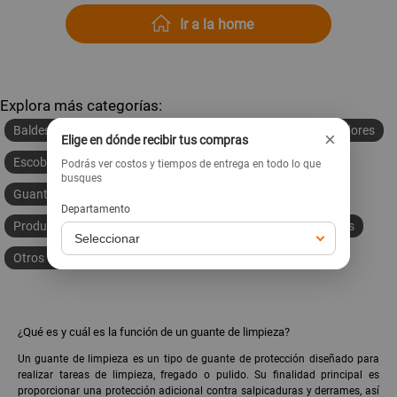
Ir a la home
Explora más categorías:
Baldes y bateas
Bolsas de basura
Escobas y recogedores
×
Elige en dónde recibir tus compras
Escobillones
Esponjas
Felpudos y pediluvios
Podrás ver costos y tiempos de entrega en todo lo que
busques
Guantes de limpieza
Paños multiusos
Departamento
Productos de limpieza
Tachos de basura
Trapeadores
Otros útiles de limpieza
¿Qué es y cuál es la función de un guante de limpieza?
Un guante de limpieza es un tipo de guante de protección diseñado para
realizar tareas de limpieza, fregado o pulido. Su finalidad principal es
proporcionar una protección adicional contra salpicaduras y derrames, así