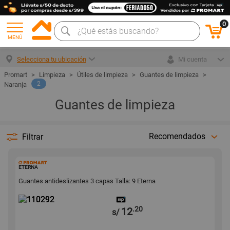
0
MENÚ
Selecciona tu ubicación
Mi cuenta
Limpieza
Útiles de limpieza
Guantes de limpieza
2
Naranja
Guantes de limpieza
Recomendados
Filtrar
110292
ETERNA
Guantes antideslizantes 3 capas Talla: 9 Eterna
.20
12
s/