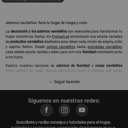
Adornos navideños: llena tu hogar de magia y color
La
decoración y los adornos navideños
son esenciales para transformar tu
hogar durante las fiestas. En
Promart.pe
encontrarás una amplia variedad
de
productos navideños
diseñados para llenar cada rincón de alegría, brillo
y espíritu festivo. Desde
cojines navideños
hasta
guirnaldas navideñas
,
cada detalle aporta calidez y estilo para vivir una
Navidad
inolvidable junto
a los tuyos.
Explora nuestras opciones de
adornos de Navidad
y
cosas navideñas
como centros de mesa, figuras decorativas, luces y coronas que harán
resaltar tus espacios. Además, nuestros
cojines navideños
combinan
diseño y comodidad, mientras que las
guirnaldas navideñas
aportan ese
Seguir leyendo
toque clásico que nunca pasa de moda. Todo lo que necesitas para decorar
está aquí, en Promart.pe.
Síguenos en nuestras redes:
Adornos de Navidad: crea ambientes llenos de encanto
Los
adornos de Navidad
son el alma de la decoración festiva. Ya sea que
prefieras
adornos navideños
tradicionales o modernos, en
Promart.pe
encontrarás piezas únicas que reflejan el espíritu navideño. Desde
Suscríbete y recibe consejos y tutoriales para el hogar,
guirnaldas navideñas
y coronas hasta figuras decorativas y luces LED,
publicidad y promociones comerciales directamente en tu e-