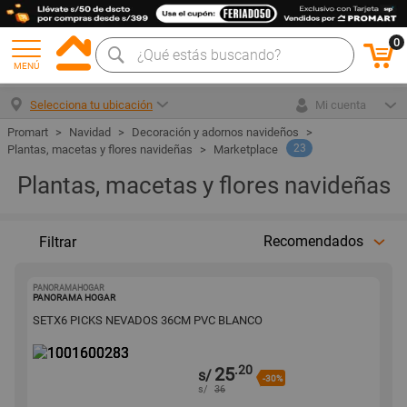
0
MENÚ
Selecciona tu ubicación
Mi cuenta
Navidad
Decoración y adornos navideños
23
Plantas, macetas y flores navideñas
Marketplace
Plantas, macetas y flores navideñas
Recomendados
Filtrar
PANORAMAHOGAR
1001600283
PANORAMA HOGAR
SETX6 PICKS NEVADOS 36CM PVC BLANCO
.20
25
s/
-30%
s/
36