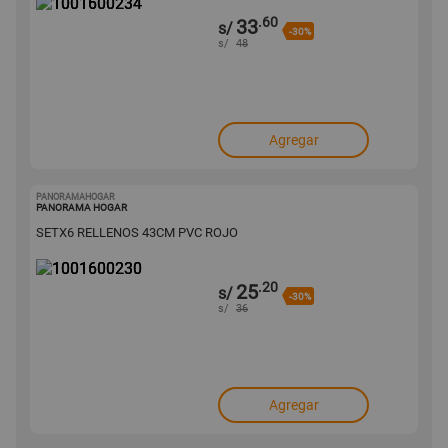
.60
33
s/
-30%
s/
48
Agregar
PANORAMAHOGAR
1001600230
PANORAMA HOGAR
SETX6 RELLENOS 43CM PVC ROJO
.20
25
s/
-30%
s/
36
Agregar