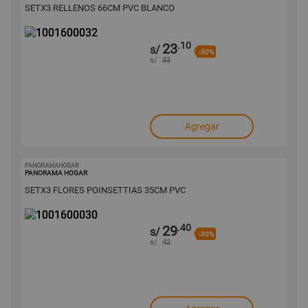
SETX3 RELLENOS 66CM PVC BLANCO
.10
23
s/
-30%
s/
33
Agregar
PANORAMAHOGAR
1001600030
PANORAMA HOGAR
SETX3 FLORES POINSETTIAS 35CM PVC
.40
29
s/
-30%
s/
42