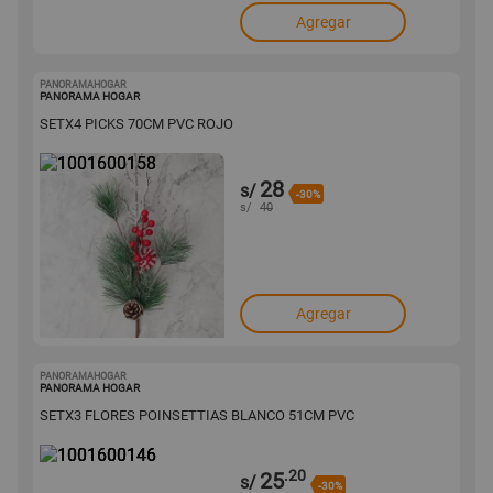
Agregar
PANORAMAHOGAR
1001600158
PANORAMA HOGAR
SETX4 PICKS 70CM PVC ROJO
28
s/
-30%
s/
40
Agregar
PANORAMAHOGAR
1001600146
PANORAMA HOGAR
SETX3 FLORES POINSETTIAS BLANCO 51CM PVC
.20
25
s/
-30%