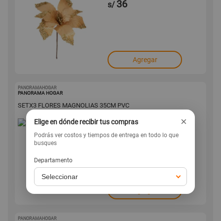
36
s/
Agregar
PANORAMAHOGAR
1001600164
PANORAMA HOGAR
SETX3 FLORES MAGNOLIAS 35CM PVC
×
Elige en dónde recibir tus compras
.10
23
s/
Podrás ver costos y tiempos de entrega en todo lo que
-30%
busques
s/
33
Departamento
Agregar
PANORAMAHOGAR
1001600162