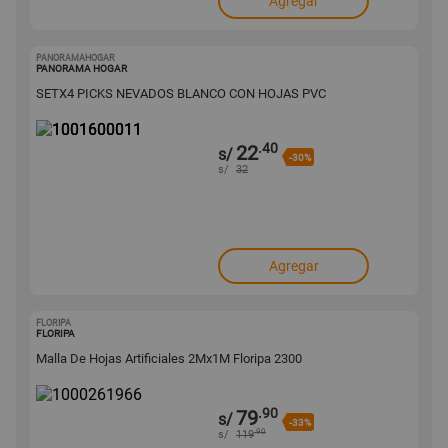
Agregar
PANORAMAHOGAR
1001600011
PANORAMA HOGAR
SETX4 PICKS NEVADOS BLANCO CON HOJAS PVC
.40
22
s/
-30%
s/
32
Agregar
FLORIPA
1000261966
FLORIPA
Malla De Hojas Artificiales 2Mx1M Floripa 2300
.90
79
s/
-33%
.90
s/
119