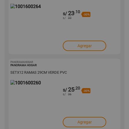
.10
23
s/
-30%
s/
33
Agregar
PANORAMAHOGAR
1001600260
PANORAMA HOGAR
SETX12 RAMAS 29CM VERDE PVC
.20
25
s/
-30%
s/
36
Agregar