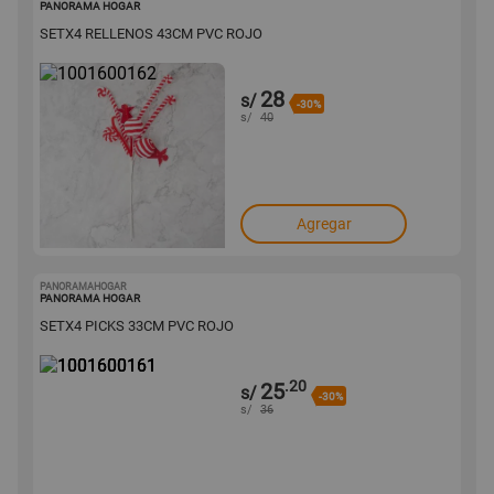
PANORAMA HOGAR
SETX4 RELLENOS 43CM PVC ROJO
28
s/
-30%
s/
40
Agregar
PANORAMAHOGAR
1001600161
PANORAMA HOGAR
SETX4 PICKS 33CM PVC ROJO
.20
25
s/
-30%
s/
36