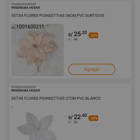
PANORAMAHOGAR
1001600211
PANORAMA HOGAR
SETX4 FLORES POINSETTIAS 36CM PVC SURTIDOS
.20
25
s/
-30%
s/
36
Agregar
PANORAMAHOGAR
1001600195
PANORAMA HOGAR
SETX8 FLORES POINSETTIAS 27CM PVC BLANCO
.40
22
s/
-30%
s/
32