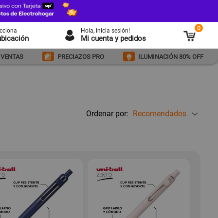
0
ecciona
Hola
, inicia sesión!
ubicación
Mi cuenta y pedidos
 VENTAS
PRECIAZOS PRO
ILUMINACIÓN 80% OFF
Ordenar por:
Recomendados