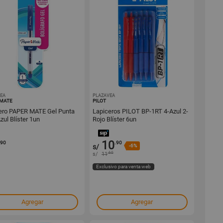
EA
1000259258
PLAZAVEA
1000258822
 MATE
PILOT
ero PAPER MATE Gel Punta
Lapiceros PILOT BP-1RT 4-Azul 2-
zul Blíster 1un
Rojo Blíster 6un
10
.90
.90
s/
-6%
.60
s/
11
Exclusivo para venta web
Agregar
Agregar