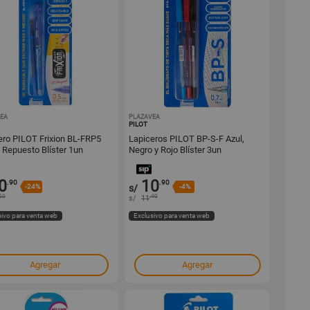
EA
1000546566
PLAZAVEA
1000370363
PILOT
ero PILOT Frixion BL-FRP5
Lapiceros PILOT BP-S-F Azul,
+ Repuesto Blíster 1un
Negro y Rojo Blíster 3un
0
10
.90
.90
-24%
s/
-4%
50
.40
s/
11
sivo para venta web
Exclusivo para venta web
Agregar
Agregar