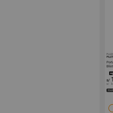
PLAZ
PILO
Port
Blís
s/
s/
1
Excl