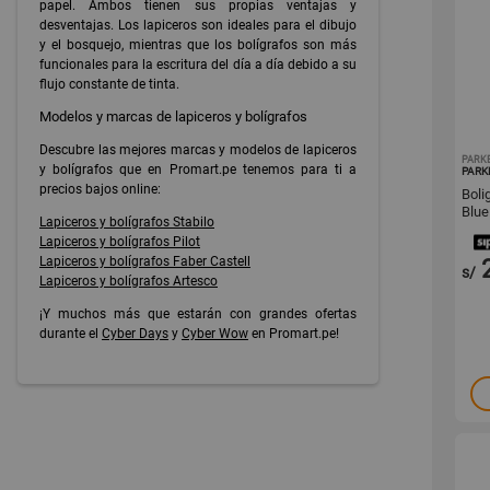
papel. Ambos tienen sus propias ventajas y
desventajas. Los lapiceros son ideales para el dibujo
y el bosquejo, mientras que los bolígrafos son más
funcionales para la escritura del día a día debido a su
flujo constante de tinta.
Modelos y marcas de lapiceros y bolígrafos
Descubre las mejores marcas y modelos de lapiceros
PARK
y bolígrafos que en Promart.pe tenemos para ti a
PARK
precios bajos online:
Boli
Blue
Lapiceros y bolígrafos Stabilo
Lapiceros y bolígrafos Pilot
Lapiceros y bolígrafos Faber Castell
s/
Lapiceros y bolígrafos Artesco
¡Y muchos más que estarán con grandes ofertas
durante el
Cyber Days
y
Cyber Wow
en Promart.pe!