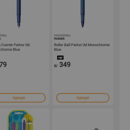
RPERU
1001543735
PARKERPERU
1001540727
R
PARKER
 Fuente Parker IM
Roller Ball Parker IM Monochrome
chrome Blue
Blue
79
349
s/
Agregar
Agregar