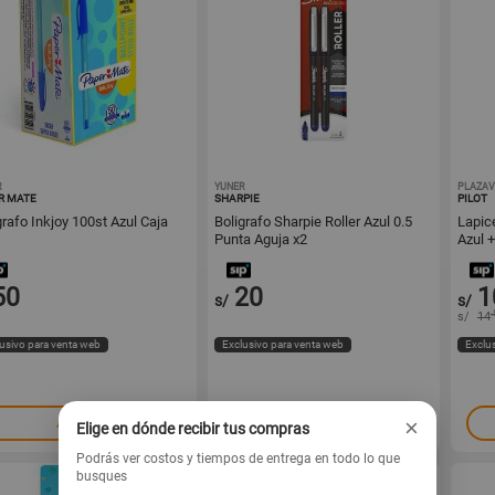
R
1001271037
YUNER
1001262849
PLAZAV
R MATE
SHARPIE
PILOT
grafo Inkjoy 100st Azul Caja
Boligrafo Sharpie Roller Azul 0.5
Lapic
Punta Aguja x2
Azul 
50
20
1
s/
s/
.
s/
14
usivo para venta web
Exclusivo para venta web
Exclu
×
Agregar
Agregar
Elige en dónde recibir tus compras
Podrás ver costos y tiempos de entrega en todo lo que
busques