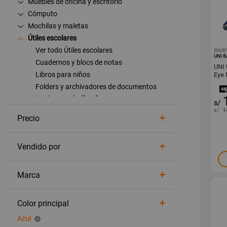
Muebles de oficina y escritorio
Cómputo
Mochilas y maletas
Útiles escolares
Ver todo Útiles escolares
SHUR
UNI B
Cuadernos y blocs de notas
UNI 
Libros para niños
Eye 
Folders y archivadores de documentos
Lapiceros y bolígrafos
s/
Lápices y borradores
s/
1
Precio
Lápices de colores
Tijeras, tajadores y reglas
Vendido por
Pinturas acrílicas, acuarelas y óleos
Gomas escolares
Plastilinas
Marca
Play Doh
Plumones indelebles
Color principal
Plumones para papel
Azul
Plumones de pizarra