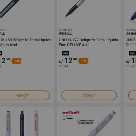
TAPE
1001634011
SHURTAPE
1001633884
SHURTA
ALL
UNI BALL
UNI BA
UB-150 Bolígrafo Tinta Líquida
UNI UB-177 Bolígrafo Tinta Líquida
UNI Ze
Micro Azul
Fine DELUXE Azul
Gel L
12
12
1
.90
.90
-14%
s/
-7%
s/
5
s/
14
s/
17
Agregar
Agregar