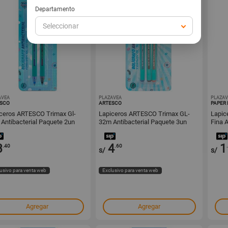
Departamento
Seleccionar
AVEA
1000259427
PLAZAVEA
1000259426
PLAZAV
SCO
ARTESCO
PAPER
ceros ARTESCO Trimax Gl-
Lapiceros ARTESCO Trimax GL-
Lapic
Antibacterial Paquete 2un
32m Antibacterial Paquete 3un
Fina A
3
4
1
.40
.60
s/
s/
usivo para venta web
Exclusivo para venta web
Agregar
Agregar