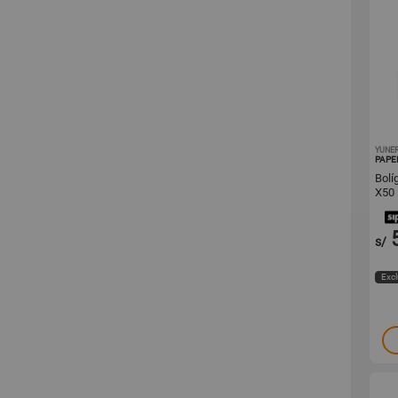
YUNE
PAPE
Bolí
X50
s/
Excl