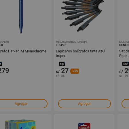
ERPERU
1001540415
MEGACONSTRUCTORESPE
1001530094
MULTIO
ER
TRUPER
GENÉR
grafo Parker IM Monochrome
Lapiceros bolígrafos tinta Azul
Set de
truper
Pack 
279
27
2
s/
-25%
s/
s/
36
s/
49
Agregar
Agregar