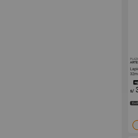
PLAZ
ARTE
Lapi
32m 
s/
Excl