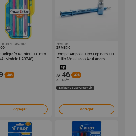
FERTASPILLACASSAC
1001469071
ZRMEDIC
1001290842
ICO
ZR MEDIC
 Bolígrafo Retráctil 1.0 mm –
Rompe Ampolla Tipo Lapicero LED
x4 (Modelo LA3748)
Estilo Metalizado Azul Acero
9
46
-40%
s/
-30%
.80
s/
65
Exclusivo para venta web
Agregar
Agregar