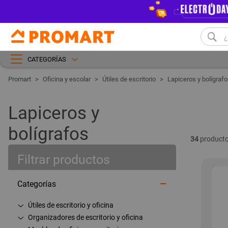
CATEGORÍAS
Oficina y escolar
Útiles de escritorio
Lapiceros y bolígraf
Lapiceros y
bolígrafos
34
producto
Filtrar productos
Categorías
Útiles de escritorio y oficina
Organizadores de escritorio y oficina