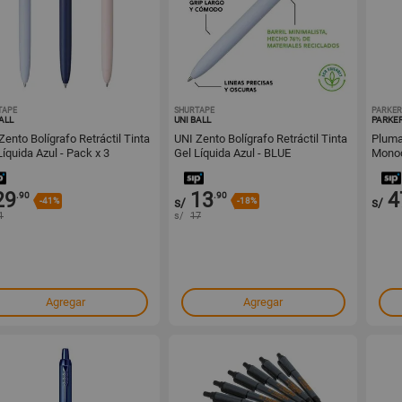
TAPE
1001628836
SHURTAPE
1001628626
PARKE
ALL
UNI BALL
PARKE
Zento Bolígrafo Retráctil Tinta
UNI Zento Bolígrafo Retráctil Tinta
Pluma
Líquida Azul - Pack x 3
Gel Líquida Azul - BLUE
Mono
29
13
4
.90
.90
-41%
s/
-18%
s/
1
s/
17
Agregar
Agregar