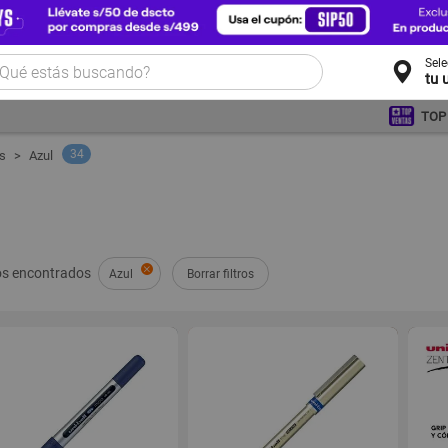
Sel
tu 
TOP
34
os
Azul
s encontrados
Azul
Borrar filtros