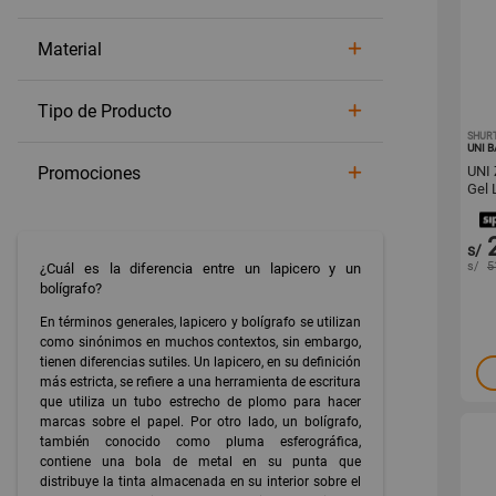
Resaltadores
Témperas
Material
Calculadoras
Decoración de fiestas
Tipo de Producto
SHUR
UNI B
Promociones
UNI 
Gel 
s/
s/
5
¿Cuál es la diferencia entre un lapicero y un
bolígrafo?
En términos generales, lapicero y bolígrafo se utilizan
como sinónimos en muchos contextos, sin embargo,
tienen diferencias sutiles. Un lapicero, en su definición
más estricta, se refiere a una herramienta de escritura
que utiliza un tubo estrecho de plomo para hacer
marcas sobre el papel. Por otro lado, un bolígrafo,
también conocido como pluma esferográfica,
contiene una bola de metal en su punta que
distribuye la tinta almacenada en su interior sobre el