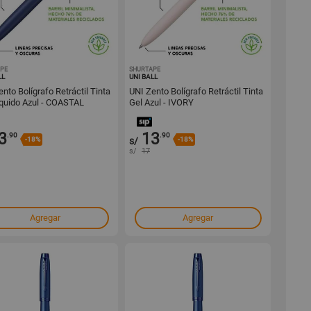
PE
1001633435
SHURTAPE
1001633410
LL
UNI BALL
nto Bolígrafo Retráctil Tinta
UNI Zento Bolígrafo Retráctil Tinta
íquido Azul - COASTAL
Gel Azul - IVORY
3
13
.90
.90
-18%
s/
-18%
s/
17
Agregar
Agregar