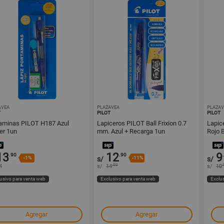
AVEA
1000258672
PLAZAVEA
1000258659
PLAZAV
T
PILOT
PILOT
aminas PILOT H187 Azul
Lapiceros PILOT Ball Frixion 0.7
Lapic
ter 1un
mm. Azul + Recarga 1un
Rojo B
13
12
9
.90
.90
-1%
s/
-11%
s/
.50
.
4
s/
14
s/
10
usivo para venta web
Exclusivo para venta web
Exclu
Agregar
Agregar