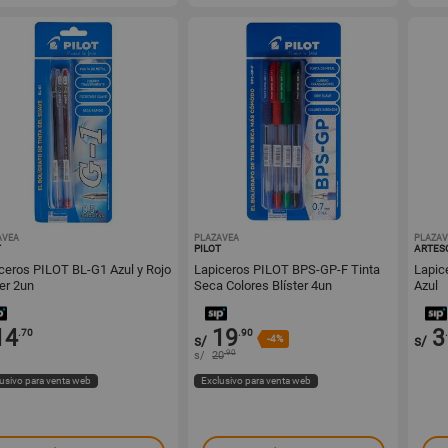
AVEA
1000258651
PLAZAVEA
1000258648
PLAZAV
T
PILOT
ARTES
ceros PILOT BL-G1 Azul y Rojo
Lapiceros PILOT BPS-GP-F Tinta
Lapic
ter 2un
Seca Colores Blíster 4un
Azul
14
19
3
.70
.90
s/
-4%
s/
.90
s/
20
usivo para venta web
Exclusivo para venta web