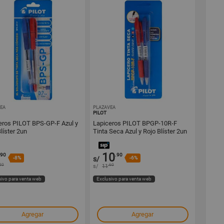
EA
1000258658
PLAZAVEA
1000258655
PILOT
eros PILOT BPS-GP-F Azul y
Lapiceros PILOT BPGP-10R-F
líster 2un
Tinta Seca Azul y Rojo Blíster 2un
10
.90
.90
-8%
s/
-6%
80
.60
s/
11
sivo para venta web
Exclusivo para venta web
Agregar
Agregar