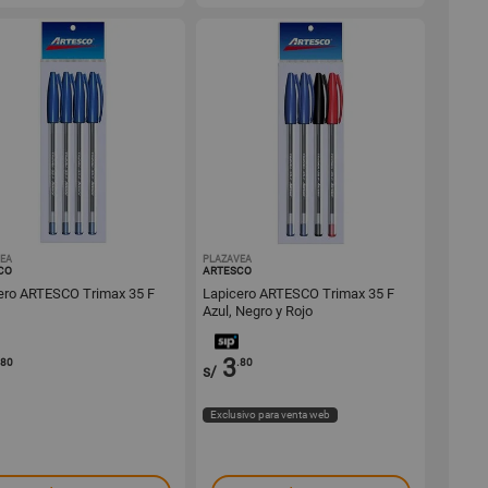
EA
1000239876
PLAZAVEA
1000239875
CO
ARTESCO
ero ARTESCO Trimax 35 F
Lapicero ARTESCO Trimax 35 F
Azul, Negro y Rojo
3
.80
.80
s/
Exclusivo para venta web