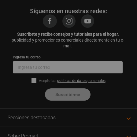
Wall Panels
¡Recuerda que podrás encontrar los artículos de decoración de paredes con
Síguenos en nuestras redes:
grandes descuentos online durante el
Cyber Days
y
Cyber Wow
de
Promart.pe!
Asimismo, te invitamos a leer nuestro artículos:
Suscríbete y recibe consejos y tutoriales para el hogar,
Wall Paneling: Qué es, características y más
publicidad y promociones comerciales directamente en tu e-
¿Qué es una cenefa para decorar paredes?
mail.
Ingresa tu correo
Acepto las
políticas de datos personales
Suscribirme
Secciones destacadas
Sobre Promart