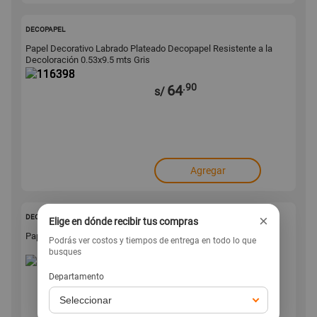
116398
DECOPAPEL
Papel Decorativo Labrado Plateado Decopapel Resistente a la
Decoloración 0.53x9.5 mts Gris
.90
64
s/
Agregar
110474
×
DECOPAPEL
Elige en dónde recibir tus compras
Papel Decorativo Hortensia Morada Decopapel
Podrás ver costos y tiempos de entrega en todo lo que
busques
.90
99
Departamento
s/