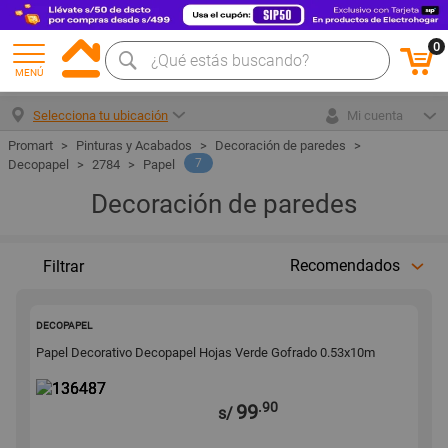
0
MENÚ
Selecciona tu ubicación
Mi cuenta
Pinturas y Acabados
Decoración de paredes
7
Decopapel
2784
Papel
Decoración de paredes
Recomendados
Filtrar
136487
DECOPAPEL
Papel Decorativo Decopapel Hojas Verde Gofrado 0.53x10m
.90
99
s/