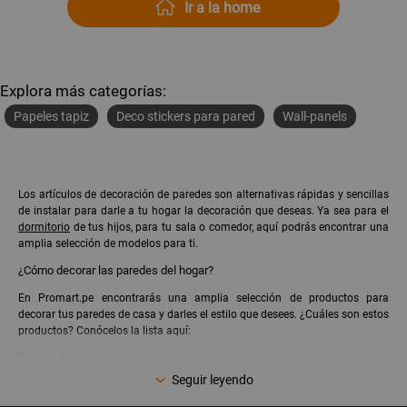
Ir a la home
Explora más categorías:
Papeles tapiz
Deco stickers para pared
Wall-panels
Los artículos de decoración de paredes son alternativas rápidas y sencillas
de instalar para darle a tu hogar la decoración que deseas. Ya sea para el
dormitorio
de tus hijos, para tu sala o comedor, aquí podrás encontrar una
amplia selección de modelos para ti.
¿Cómo decorar las paredes del hogar?
En Promart.pe encontrarás una amplia selección de productos para
decorar tus paredes de casa y darles el estilo que desees. ¿Cuáles son estos
productos? Conócelos la lista aquí:
Papeles tapiz
Deco stickers para pared
Seguir leyendo
Cenefas