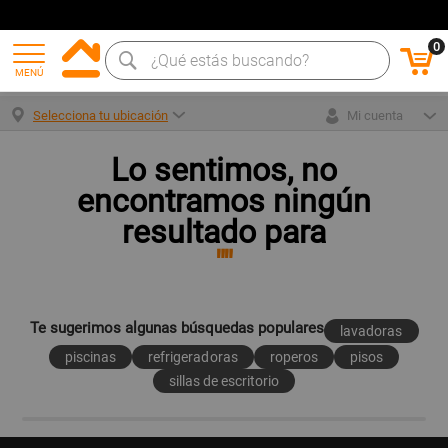
0
MENÚ
Selecciona tu ubicación
Mi cuenta
Lo sentimos, no
encontramos ningún
resultado para
""
Te sugerimos algunas búsquedas populares
lavadoras
piscinas
refrigeradoras
roperos
pisos
sillas de escritorio