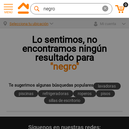
0
MENÚ
Selecciona tu ubicación
Mi cuenta
Lo sentimos, no
encontramos ningún
resultado para
"negro"
Te sugerimos algunas búsquedas populares
lavadoras
piscinas
refrigeradoras
roperos
pisos
sillas de escritorio
Síguenos en nuestras redes: