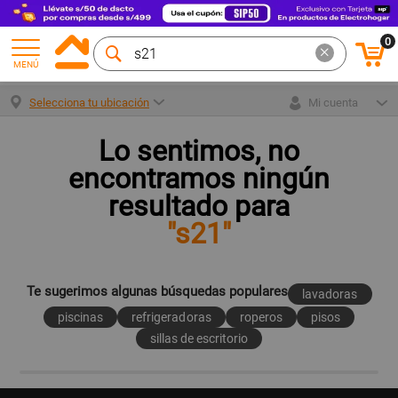
0
MENÚ
Selecciona tu ubicación
Mi cuenta
Lo sentimos, no
encontramos ningún
resultado para
"s21"
Te sugerimos algunas búsquedas populares
lavadoras
piscinas
refrigeradoras
roperos
pisos
sillas de escritorio