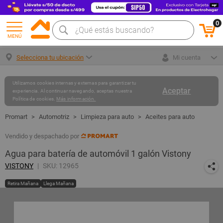
0
MENÚ
Selecciona tu ubicación
Mi cuenta
Utilizamos cookies internas y externas para garantizar tu
Aceptar
experiencia. Al continuar navegando, aceptas nuestra
Política de cookies.
Más información.
Automotriz
Limpieza para auto
Aceites para auto
Vendido y despachado por
Agua para batería de automóvil 1 galón Vistony
VISTONY
SKU: 12965
Retira Mañana
Llega Mañana