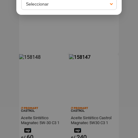
.90
.90
144
69
s/
s/
CASTROL
CASTROL
Aceite Sintético
Aceite Sintético Castrol
Magnatec 5W-30 C3 1
Magnatec 5W30 C3 1
Litro
Galón
60
240
s/
s/