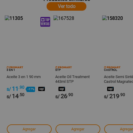
Ver todo
3 EN 1
STP
CASTROL
Aceite 3 en 1 90 mm
Aceite Oil Treatment
Aceite Semi Sinté
443ml STP
Castrol Magnate
1 Galón
.90
11
s/
-17%
.50
.90
.90
14
26
219
s/
s/
s/
Agregar
Agregar
Agregar