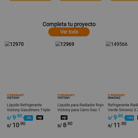
Completa tu proyecto
Ver todo
VISTONY
VISTONY
SIMONIZ
Líquido Refrigerante
Líquido para Radiador Rojo
Refrigerante Rad
Vistony Gasolinero Triple
Vistony para Carro Gas 1
Verde Simoniz 3.7
Acción Verde
Galón
.90
.90
9
9
s/
s/
-9%
-16%
.90
.90
.90
10
8
11
s/
s/
s/