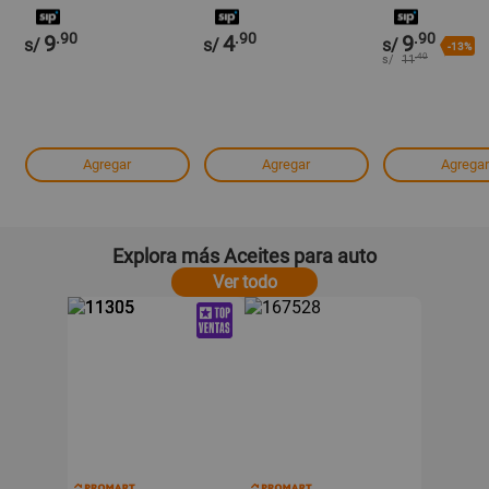
.90
.90
.90
9
4
9
s/
s/
s/
-13%
.40
s/
11
Agregar
Agregar
Agregar
Explora más Aceites para auto
Ver todo