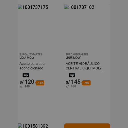
EUROAUTOPARTES
EUROAUTOPARTES
LIQUI MOLY
LIQUI MOLY
Aceite para aire
ACEITE HIDRÁULICO
acondicionado
CENTRAL LIQUI MOLY
automotriz -Liqui Moly
ZENTRALHYDRAULIKÖL
Pro-Line PAG 100 R-
1L
120
145
s/
s/
1234yf
-14%
-9%
s/
140
s/
160