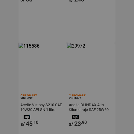
VISTONY
VISTONY
Aceite Vistony S210 SAE
Aceite BLINDAX Alto
10W30 API SN 1 litro
Kilometraje SAE 25W60
API SL 1/4 galón
.10
.90
45
23
s/
s/