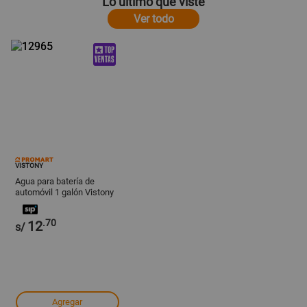
Lo último que viste
Ver todo
VISTONY
Agua para batería de
automóvil 1 galón Vistony
.70
12
s/
Agregar