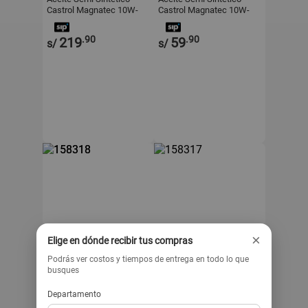
Castrol Magnatec 10W-
Castrol Magnatec 10W-
30 1 Galón
30 1 Litro
.90
.90
219
59
s/
s/
×
Elige en dónde recibir tus compras
Podrás ver costos y tiempos de entrega en todo lo que
busques
CASTROL
CASTROL
Aceite Semi Sintético
Aceite Sintético Castrol
Departamento
Castrol GTX 20W-50 1
EDGE 5W30 K 1 Litro
Galon