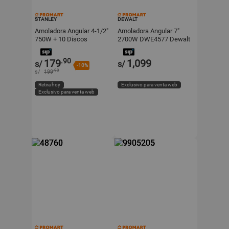
STANLEY
DEWALT
Amoladora Angular 4-1/2"
Amoladora Angular 7"
750W + 10 Discos
2700W DWE4577 Dewalt
SG7115V10 Stanley
.90
179
1,099
s/
s/
-10%
.90
s/
199
Retira hoy
Exclusivo para venta web
Exclusivo para venta web