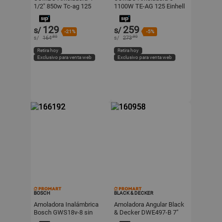
1/2" 850w Tc-ag 125
1100W TE-AG 125 Einhell
Einhell + 10 discos de
+ Disco de Corte
corte metal 115x1,0mm
Segmentado KWB
129
259
s/
s/
KWB
Silverline 115x22mm
-21%
-5%
.80
.90
s/
164
s/
273
Retira hoy
Retira hoy
Exclusivo para venta web
Exclusivo para venta web
BOSCH
BLACK & DECKER
Amoladora Inalámbrica
Amoladora Angular Black
Bosch GWS18v-8 sin
& Decker DWE497-B 7"
Bateria
2600W