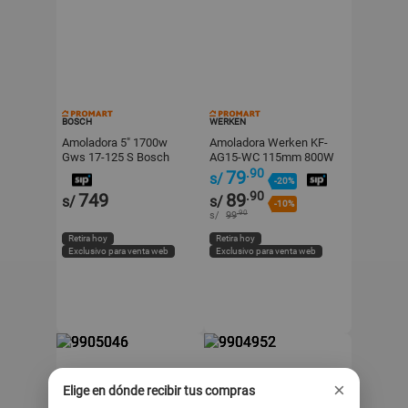
BOSCH
WERKEN
Amoladora 5" 1700w
Amoladora Werken KF-
Gws 17-125 S Bosch
AG15-WC 115mm 800W
+ 5 Discos
.90
79
s/
-20%
.90
749
89
s/
s/
-10%
.90
s/
99
Retira hoy
Retira hoy
Exclusivo para venta web
Exclusivo para venta web
×
Elige en dónde recibir tus compras