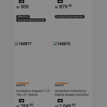
.90
509
879
s/
s/
Retira hoy
Exclusivo para venta web
Exclusivo para venta web
MAKITA
MAKITA
Amoladora Angular 4 1/2"
Amoladora Inalámbrica
18V LXT Makita
Makita Modelo GA028GZ
DGA458Z
40V XGT Verde
Poliamida
.90
.90
769
1,049
s/
s/