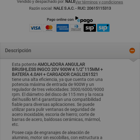
Vendido y despachado por:
NALÉ
Ver términos y condiciones
Razón social:
NALE S.A.C. - RUC: 20615115313
Descripción
Esta potente
AMOLADORA ANGULAR
BRUSHLESS INGCO 20V 900W 4 1/2'' 115MM +
BATERÍA 4.0AH + CARGADOR CAGLI261521
tiene una alta eficiencia, ya que cuenta con una
potencia máxima de entrada de 900W y un
regulador de tres velocidades: 3000/6000/9000
rpm. El diámetro del disco de 115 mm y la rosca
del husillo M14 garantizan una compatibilidad
fiable para diversas aplicaciones. Se puede
utilizar para pulir ventanas de seguridad de
acero inoxidable, escoria de hierro; corte de
barras de acero, baldosas cerámicas, mármol,
etc.
Posee caja de engranajes de aleación de
aluminio, motor sin escobillas, con estructura a