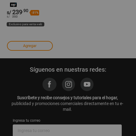
900W 4 1/2'' 115MM +
Batería 4.0AH + Cargador
.90
239
CAGLI261521
s/
-31%
s/
350
Exclusivo para venta web
Agregar
Síguenos en nuestras redes:
Suscríbete y recibe consejos y tutoriales para el hogar,
publicidad y promociones comerciales directamente en tu e-
mail.
Ingresa tu correo