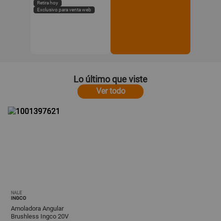
Retira hoy
Exclusivo para venta web
Lo último que viste
Ver todo
NALE
INGCO
Amoladora Angular
Brushless Ingco 20V