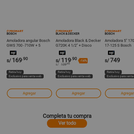
BOSCH
BLACK & DECKER
BOSCH
Amoladora angular Bosch
Amoladora Black & Decker
Amoladora 5" 1
GWS 700 -710W + 5
G720K 4 1/2" + Disco
17-125 S Bosch
discos
.90
.90
169
119
749
s/
s/
s/
-14%
.90
s/
139
Retira hoy
Retira hoy
Retira hoy
Exclusivo para venta web
Exclusivo para venta web
Exclusivo para vent
Agregar
Agregar
Agregar
Completa tu compra
Ver todo