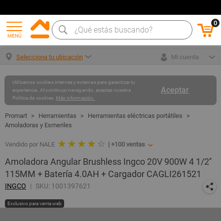
0
MENÚ
Selecciona tu ubicación
Mi cuenta
Utilizamos cookies internas y externas para garantizar tu
Aceptar
experiencia. Al continuar navegando, aceptas nuestra
Política de cookies.
Más información.
Herramientas
Herramientas eléctricas portátiles
Amoladoras y Esmeriles
★ ★ ★ ★
☆
Vendido por NALE
|
+100
ventas
Amoladora Angular Brushless Ingco 20V 900W 4 1/2''
115MM + Batería 4.0AH + Cargador CAGLI261521
INGCO
SKU: 1001397621
Exclusivo para venta web