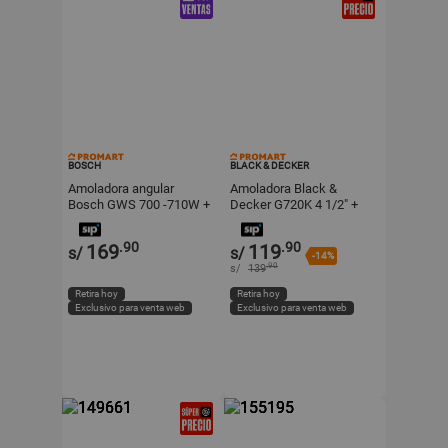
BOSCH
BLACK & DECKER
Amoladora angular
Amoladora Black &
Bosch GWS 700 -710W +
Decker G720K 4 1/2" +
5 discos
Disco
.90
.90
169
119
s/
s/
-14%
.90
s/
139
Retira hoy
Retira hoy
Exclusivo para venta web
Exclusivo para venta web