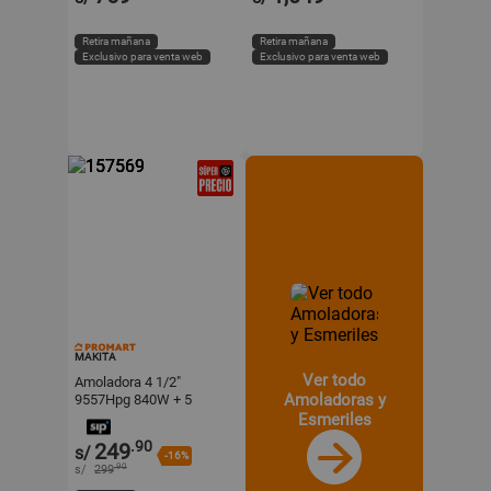
Retira mañana
Retira mañana
Exclusivo para venta web
Exclusivo para venta web
MAKITA
Ver todo
Amoladora 4 1/2"
Amoladoras y
9557Hpg 840W + 5
Discos + Bolso Makita
Esmeriles
.90
249
s/
-16%
.90
s/
299