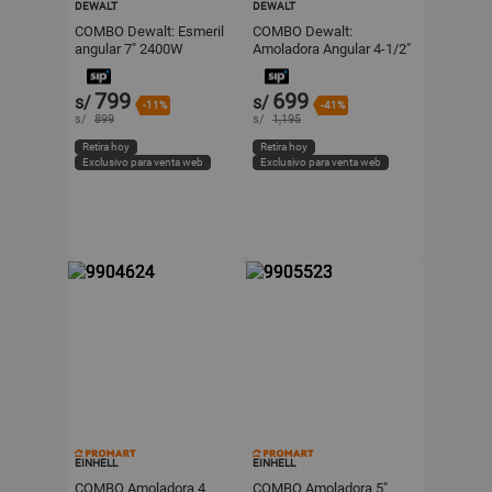
DEWALT
DEWALT
COMBO Dewalt: Esmeril
COMBO Dewalt:
angular 7" 2400W
Amoladora Angular 4-1/2"
DWE4557 + Esmeril
20V BRUSHLESS
angular 4 1/2" 750W
DCG413B + Batería 20V
799
699
s/
s/
DWE750
Modelo DCB204K3 con
-11%
-41%
Cargador DCB1104
s/
899
s/
1,195
Retira hoy
Retira hoy
Exclusivo para venta web
Exclusivo para venta web
EINHELL
EINHELL
COMBO Amoladora 4
COMBO Amoladora 5"