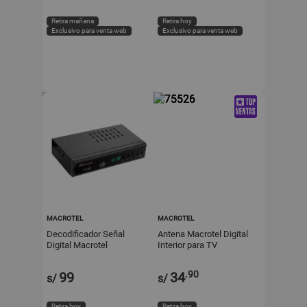
Retira mañana
Retira hoy
Exclusivo para venta web
Exclusivo para venta web
MACROTEL
MACROTEL
Decodificador Señal
Antena Macrotel Digital
Digital Macrotel
Interior para TV
.90
99
34
s/
s/
Retira hoy
Retira hoy