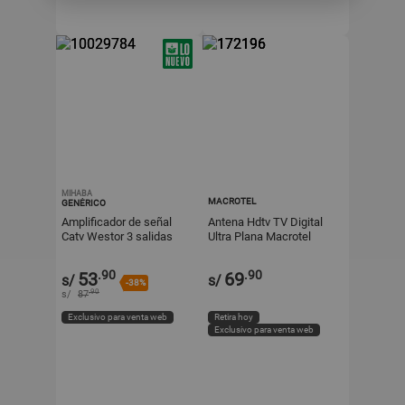
MIHABA
MACROTEL
GENÉRICO
Amplificador de señal
Antena Hdtv TV Digital
Catv Westor 3 salidas
Ultra Plana Macrotel
.90
.90
53
69
s/
s/
-38%
.90
s/
87
Exclusivo para venta web
Retira hoy
Exclusivo para venta web