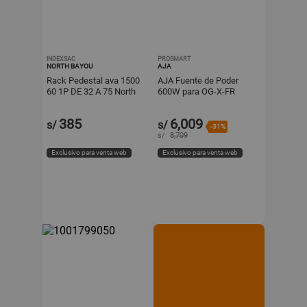
INDEXSAC
PROSMART
NORTH BAYOU
AJA
Rack Pedestal ava 1500
AJA Fuente de Poder
60 1P DE 32 A 75 North
600W para OG-X-FR
Bayou
openGear Frame - Hot
Swappable, Redundante
385
6,009
s/
s/
-31%
s/
8,709
Exclusivo para venta web
Exclusivo para venta web