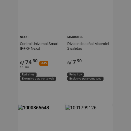
NEXXT
MACROTEL
Control Universal Smart
Divisor de señal Macrotel
IR+RF Nexxt
2 salidas
MM106NXT66 Negro
Plástico
.90
.90
74
7
s/
s/
-24%
s/
99
Retira hoy
Retira hoy
Exclusivo para venta web
Exclusivo para venta web