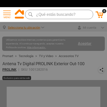
0
MENÚ
Selecciona tu ubicación
Mi cuenta
Utilizamos cookies internas y externas para garantizar tu
Aceptar
experiencia. Al continuar navegando, aceptas nuestra
Política de cookies.
Más información.
Tecnología
TV y Video
Accesorios TV
Antena Tv Digital PROLINK Exterior Out-100
PROLINK
SKU: 1001282016
Exclusivo para venta web