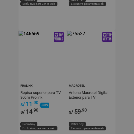
Exclusivo para venta web
Exclusivo para venta web
PROLINK
MACROTEL
Repisa superior para TV
Antena Macrotel Digital
30cm Prolink
Exterior para TV
.90
11
s/
-20%
.90
.90
14
59
s/
s/
Retira hoy
Retira hoy
Exclusivo para venta web
Exclusivo para venta web