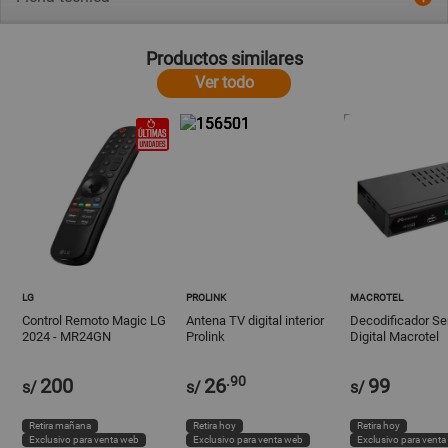
Productos similares
Ver todo
LG
PROLINK
MACROTEL
Control Remoto Magic LG
Antena TV digital interior
Decodificador Se
2024 - MR24GN
Prolink
Digital Macrotel
.90
200
26
99
s/
s/
s/
Retira mañana
Retira hoy
Retira hoy
Exclusivo para venta web
Exclusivo para venta web
Exclusivo para vent