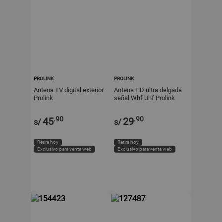
PROLINK
PROLINK
Antena TV digital exterior
Antena HD ultra delgada
Prolink
señal Whf Uhf Prolink
.90
.90
45
29
s/
s/
Retira hoy
Retira hoy
Exclusivo para venta web
Exclusivo para venta web