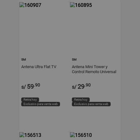
SM
SM
Antena Ultra Flat TV
Antena Mini Tower y
Control Remoto Universal
.90
.90
59
29
s/
s/
Retira hoy
Retira hoy
Exclusivo para venta web
Exclusivo para venta web