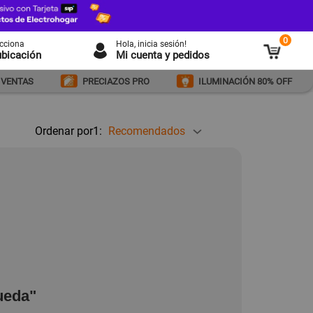
0
ecciona
Hola
, inicia sesión!
ubicación
Mi cuenta y pedidos
 VENTAS
PRECIAZOS PRO
ILUMINACIÓN 80% OFF
Ordenar por1:
Recomendados
ueda"