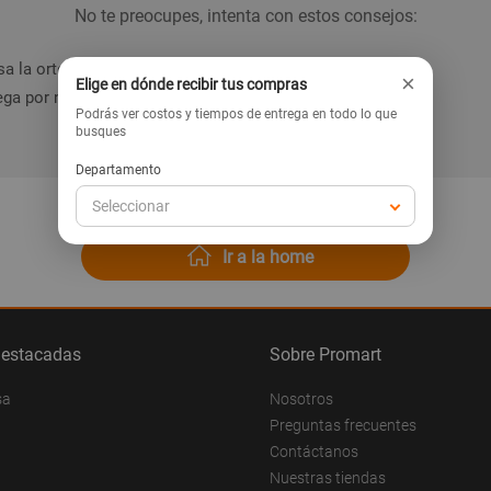
No te preocupes, intenta con estos consejos:
a la ortografía de la palabra.
×
Elige en dónde recibir tus compras
ga por nuestras categorías en el menú.
Podrás ver costos y tiempos de entrega en todo lo que
busques
Departamento
Seleccionar
Ir a la home
destacadas
Sobre Promart
sa
Nosotros
Preguntas frecuentes
Contáctanos
Nuestras tiendas