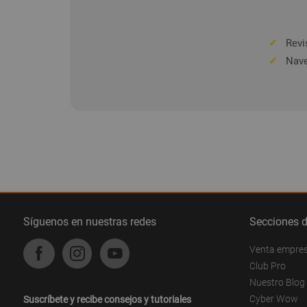
✓
Revis
✓
Nave
Síguenos en nuestras redes
Secciones 
Venta empre
Club Pro
Nuestro Blog
Cyber Wow
Suscríbete y recibe consejos y tutoriales