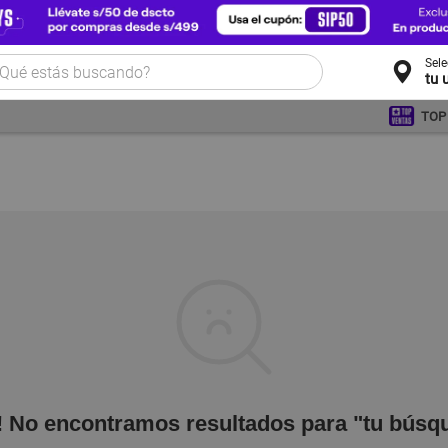
Sel
tu 
TOP
! No encontramos resultados para "tu búsq