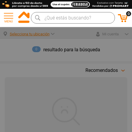
0
MENÚ
Selecciona tu ubicación
Mi cuenta
resultado para la búsqueda
0
Recomendados