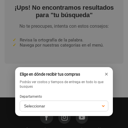
¡Ups! No encontramos resultados
para "tu búsqueda"
No te preocupes, intenta con estos consejos:
✓
Revisa la ortografía de la palabra.
✓
Navega por nuestras categorías en el menú.
×
Elige en dónde recibir tus compras
Podrás ver costos y tiempos de entrega en todo lo que
Ir a la home
busques
Departamento
Síguenos en nuestras redes: