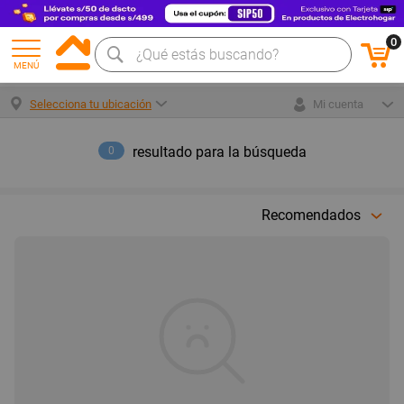
0
MENÚ
Selecciona tu ubicación
Mi cuenta
resultado para la búsqueda
0
Recomendados