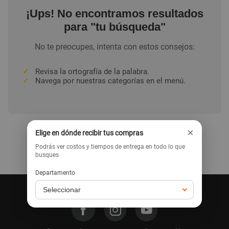
¡Ups! No encontramos resultados
para "tu búsqueda"
No te preocupes, intenta con estos consejos:
✓
Revisa la ortografía de la palabra.
✓
Navega por nuestras categorías en el menú.
×
Elige en dónde recibir tus compras
Podrás ver costos y tiempos de entrega en todo lo que
Ir a la home
busques
Departamento
Síguenos en nuestras redes: