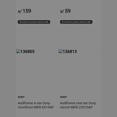
On Ear
159
59
s/
s/
Exclusivo para venta web
Exclusivo para venta web
SONY
SONY
Audífonos in ear Sony
Audífonos over ear Sony
micrófono MDR-EX15AP
microf MDR-ZX310AP