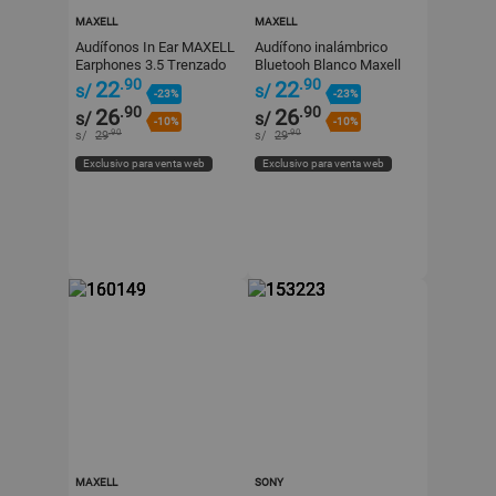
MAXELL
MAXELL
Audífonos In Ear MAXELL
Audífono inalámbrico
Earphones 3.5 Trenzado
Bluetooh Blanco Maxell
Gris
EB-BT100
.90
.90
22
22
s/
s/
-23%
-23%
.90
.90
26
26
s/
s/
-10%
-10%
.90
.90
s/
29
s/
29
Exclusivo para venta web
Exclusivo para venta web
MAXELL
SONY