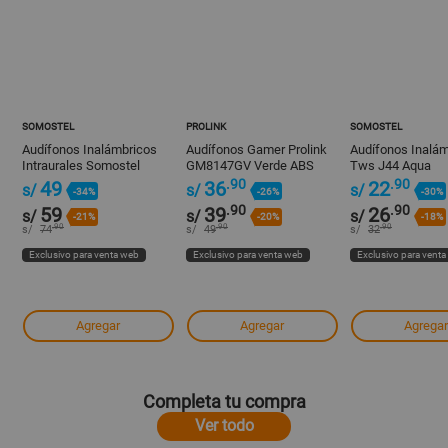
SOMOSTEL
PROLINK
SOMOSTEL
Audífonos Inalámbricos
Audífonos Gamer Prolink
Audífonos Inalá
Intraurales Somostel
GM8147GV Verde ABS
Tws J44 Aqua
Modelo J44 Blanco ABS
.90
.90
49
36
22
s/
s/
s/
-34%
-26%
-30%
.90
.90
59
39
26
s/
s/
s/
-21%
-20%
-18%
.90
.90
.90
s/
74
s/
49
s/
32
Exclusivo para venta web
Exclusivo para venta web
Exclusivo para vent
Agregar
Agregar
Agregar
Completa tu compra
Ver todo