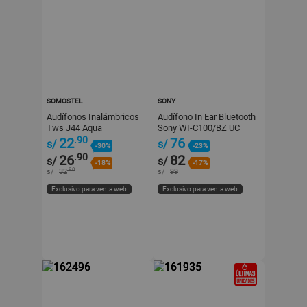
SOMOSTEL
SONY
Audífonos Inalámbricos
Audífono In Ear Bluetooth
Tws J44 Aqua
Sony WI-C100/BZ UC
Negro
.90
22
76
s/
s/
-30%
-23%
.90
26
82
s/
s/
-18%
-17%
.90
s/
32
s/
99
Exclusivo para venta web
Exclusivo para venta web