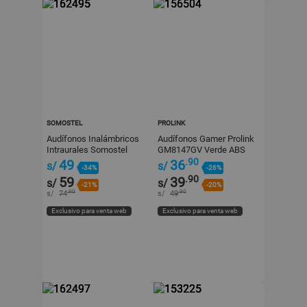
SOMOSTEL
PROLINK
Audífonos Inalámbricos
Audífonos Gamer Prolink
Intraurales Somostel
GM8147GV Verde ABS
Modelo J44 Blanco ABS
.90
49
36
s/
s/
-34%
-26%
.90
59
39
s/
s/
-21%
-20%
.90
.90
s/
74
s/
49
Exclusivo para venta web
Exclusivo para venta web