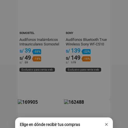
SOMOSTEL
SONY
Audífonos Inalámbricos
Audífonos Bluetooth True
Intrauriculares Somostel
Wireless Sony Wf-C510
Modelo J44 Rosa
Negro
39
139
s/
s/
-33%
-22%
49
149
s/
s/
-16%
-16%
s/
59
s/
179
Exclusivo para venta web
Exclusivo para venta web
×
Elige en dónde recibir tus compras