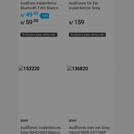
Audífono inalámbrico
Audífonos On Ear
Bluetooth TWS Blanco
Inalámbricos Sony
Maxell MXDuo
WHCH520/LZ UC Azul
.90
49
s/
-16%
.90
59
159
s/
s/
Exclusivo para venta web
Exclusivo para venta web
SONY
SONY
Audífonos Inalámbricos
Audífonos over ear Sony
Sony WHCH520 Blanco
microf MDR-ZX110AP