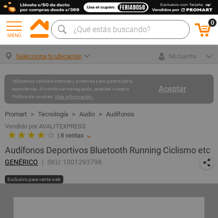
0
MENÚ
Selecciona tu ubicación
Mi cuenta
Utilizamos cookies internas y externas para garantizar tu
Aceptar
experiencia. Al continuar navegando, aceptas nuestra
Política de cookies.
Más información.
Tecnología
Audio
Audífonos
Vendido por AVALITEXPRESS
★ ★ ★ ★
☆
|
8
ventas
Audífonos Deportivos Bluetooth Running Ciclismo etc
GENÉRICO
SKU: 1001293798
Exclusivo para venta web