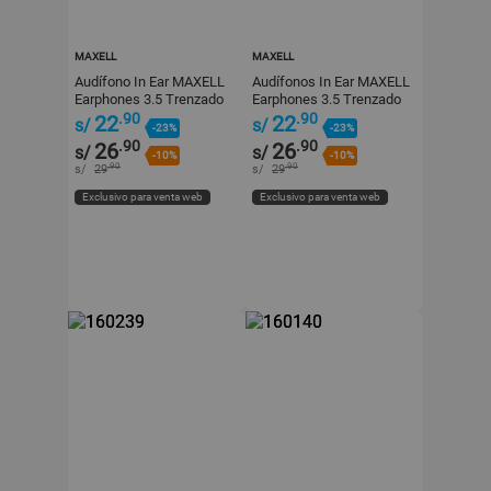
MAXELL
MAXELL
Audífono In Ear MAXELL
Audífonos In Ear MAXELL
Earphones 3.5 Trenzado
Earphones 3.5 Trenzado
Azul
Blanco
.90
.90
22
22
s/
s/
-23%
-23%
.90
.90
26
26
s/
s/
-10%
-10%
.90
.90
s/
29
s/
29
Exclusivo para venta web
Exclusivo para venta web