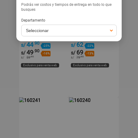
Podrás ver costos y tiempos de entrega en todo lo que
busques
Departamento
SM
HP
Audífonos tipo Call
Audífono Gaming HP
Center Hp con Micrófono
DHE8001U Estéreo USB
con Micrófono y Luces
.90
44
62
s/
s/
-25%
-22%
LED Azules
.90
49
69
s/
s/
-16%
-13%
.90
.90
s/
59
s/
79
Exclusivo para venta web
Exclusivo para venta web