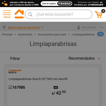
0
MENÚ
Selecciona tu ubicación
Mi cuenta
16
Automotriz
Accesorios para auto
Limpiaparabrisas
Limpiaparabrisas
Recomendados
Filtrar
167986
BOSCH
Limpiaparabrisas Bosch 20"/500 mm Aerofit
.90
42
s/