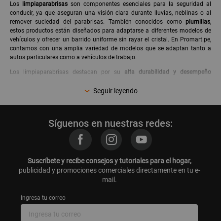
Los
limpiaparabrisas
son componentes esenciales para la seguridad al
conducir, ya que aseguran una visión clara durante lluvias, neblinas o al
remover suciedad del parabrisas. También conocidos como
plumillas
,
estos productos están diseñados para adaptarse a diferentes modelos de
vehículos y ofrecer un barrido uniforme sin rayar el cristal. En Promart.pe,
contamos con una amplia variedad de modelos que se adaptan tanto a
autos particulares como a vehículos de trabajo.
Los limpiaparabrisas destacan por su
alta durabilidad y desempeño
eficiente
incluso en condiciones extremas. Estos productos están
fabricados con materiales resistentes al desgaste, lo que garantiza una
Seguir leyendo
vida útil prolongada y una limpieza eficaz del parabrisas. Además, su
instalación es práctica y rápida, permitiendo que el conductor mantenga la
visibilidad sin complicaciones.
Síguenos en nuestras redes:
Si estás buscando renovar tus
plumilla limpiaparabrisas
, considera
factores como el tamaño adecuado, el tipo de enganche y la
compatibilidad con tu vehículo. También puedes optar por modelos con
tecnología aerodinámica que reducen el ruido y mejoran el rendimiento a
Suscríbete y recibe consejos y tutoriales para el hogar,
altas velocidades.
publicidad y promociones comerciales directamente en tu e-
mail.
Explora las opciones disponibles de
limpiaparabrisas
en Promart.pe y elige
el modelo ideal para tu auto. Aprovecha nuestras campañas especiales
Ingresa tu correo
para mantener tu vehículo en óptimas condiciones y conducir con
tranquilidad bajo cualquier clima.