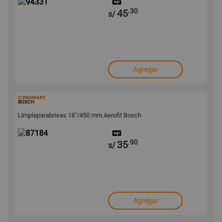
.30
45
s/
Agregar
87184
BOSCH
Limpiaparabrisas 18"/450 mm Aerofit Bosch
.90
35
s/
Agregar