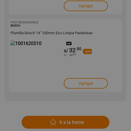
Agregar
PROCTERANDGAMBLE
1001620510
BOSCH
Plumilla Bosch 14” 350mm Eco Limpia Parabrisas
.90
32
s/
-26%
.90
s/
44
Agregar
Ir a la home