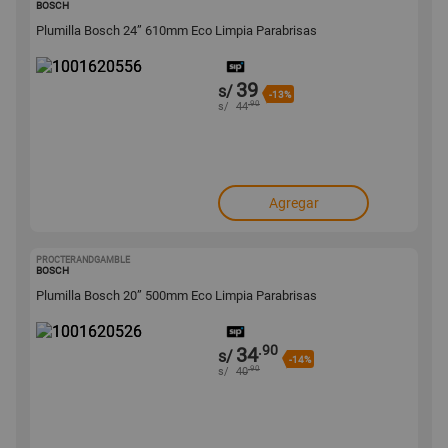
BOSCH
Plumilla Bosch 24” 610mm Eco Limpia Parabrisas
39
s/
-13%
.90
s/
44
Agregar
PROCTERANDGAMBLE
1001620526
BOSCH
Plumilla Bosch 20” 500mm Eco Limpia Parabrisas
.90
34
s/
-14%
.90
s/
40