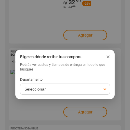
.90
32
s/
-26%
.90
s/
44
Agregar
PROCTERANDGAMBLE
1001620576
×
BOSCH
Elige en dónde recibir tus compras
Plumilla Bosch 19” 480mm Eco Limpia Parabrisas
Podrás ver costos y tiempos de entrega en todo lo que
busques
.90
34
s/
Departamento
-14%
.90
s/
40
Agregar
PROCTERANDGAMBLE
1001620556