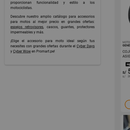
proporcionan funcionalidad y estilo a los
motociclistas.
Descubre nuestro amplio catálogo para accesorios
para motos al mejor precio en grandes ofertas:
espejos retrovisores
, cascos, guantes, protectores
impermeables y más.
¡Elige el accesorio para moto ideal según tus
MOTO
GENÉ
necesites con grandes ofertas durante el
Cyber Days
y
Cyber Wow
en Promart.pe!
COJ
ASI
AJU
s/
s/
7