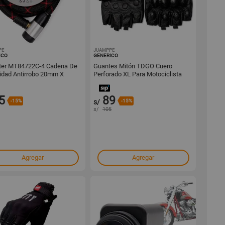
PE
1001754794
JUAMPPE
1001754489
ICO
GENÉRICO
er MT84722C-4 Cadena De
Guantes Mitón TDGO Cuero
idad Antirrobo 20mm X
Perforado XL Para Motociclista
m
5
89
-15%
s/
-15%
s/
105
Agregar
Agregar