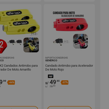
ACIONESROHS
1001725372
IMPORTACIONESROHS
1001725371
ICO
GENÉRICO
X2 Candados Antirrobo para
Candado Antirrobo para Acelerador
rador De Moto Amarillo
De Moto Rojo
9
49
.99
.90
-44%
s/
-37%
.90
9
s/
79