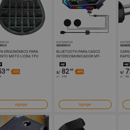
REFLEX
1001730678
MOTOREFLEX
1001729404
MOTOR
RICO
GENÉRICO
GENÉR
ÍN ERGONÓMICO PARA
BLUETOOTH PARA CASCO
CARG
ENTO MOTO LICRA TPU
INTERCOMUNICADOR MT-
RAPID
STABLE
Y20MAX MARCA LANTUN
53
82
7
.99
.99
-22%
s/
-40%
s/
0
s/
140
s/
95
Agregar
Agregar