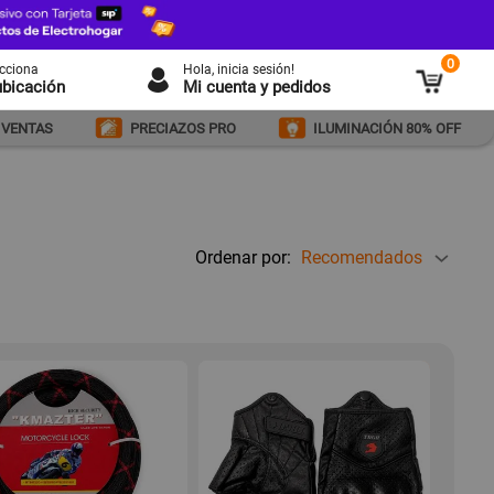
0
ecciona
Hola
, inicia sesión!
ubicación
Mi cuenta y pedidos
 VENTAS
PRECIAZOS PRO
ILUMINACIÓN 80% OFF
Ordenar por:
Recomendados