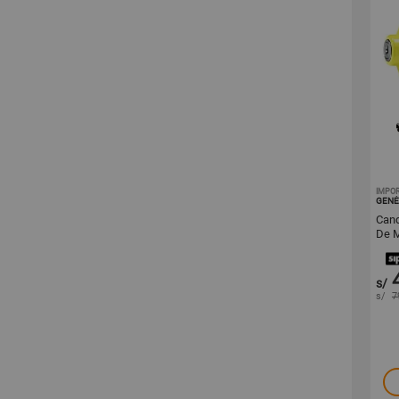
IMPO
GENÉ
Cand
De M
s/
s/
7