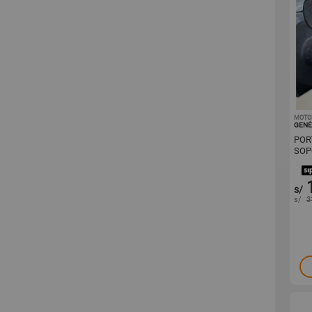
MOTO
GENÉ
POR
SOP
CAN
s/
s/
3