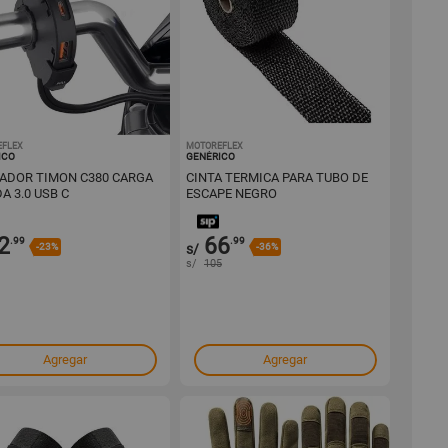
EFLEX
1001729403
MOTOREFLEX
1001729391
ICO
GENÉRICO
ADOR TIMON C380 CARGA
CINTA TERMICA PARA TUBO DE
A 3.0 USB C
ESCAPE NEGRO
2
66
.99
.99
-23%
s/
-36%
s/
105
Agregar
Agregar