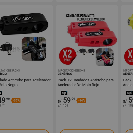
RTACIONESROHS
1001725387
IMPORTACIONESROHS
1001725377
IMPORT
RICO
GENÉRICO
GENÉR
ado Antirrobo para Acelerador
Pack X2 Candados Antirrobo para
Pack 
Moto Negro
Acelerador De Moto Rojo
Acele
49
59
5
.90
.99
-37%
s/
-44%
s/
.90
9
s/
109
s/
10