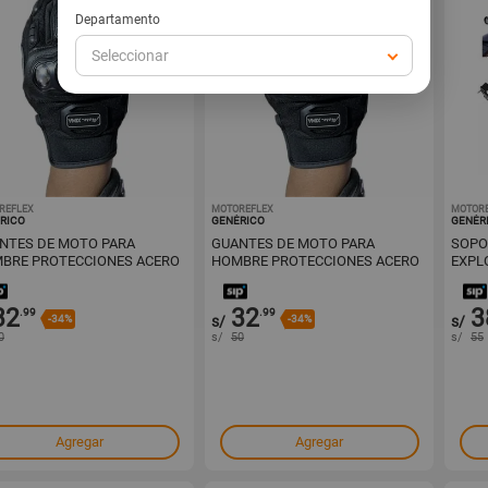
Departamento
Seleccionar
REFLEX
1001728308
MOTOREFLEX
1001728302
MOTOR
RICO
GENÉRICO
GENÉR
NTES DE MOTO PARA
GUANTES DE MOTO PARA
SOPO
BRE PROTECCIONES ACERO
HOMBRE PROTECCIONES ACERO
EXPL
LA XL
TALLA L
ALUM
32
32
3
.99
.99
-34%
s/
-34%
s/
0
s/
50
s/
55
Agregar
Agregar