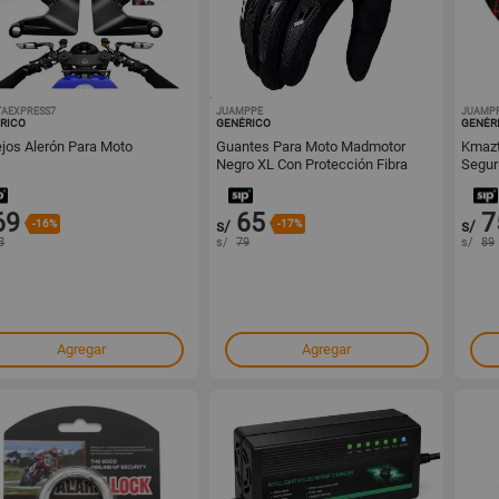
TAEXPRESS7
1001755904
JUAMPPE
1001754805
JUAMP
RICO
GENÉRICO
GENÉR
jos Alerón Para Moto
Guantes Para Moto Madmotor
Kmazt
Negro XL Con Protección Fibra
Segur
Carbono
180c
69
65
7
-16%
s/
-17%
s/
3
s/
79
s/
89
Agregar
Agregar