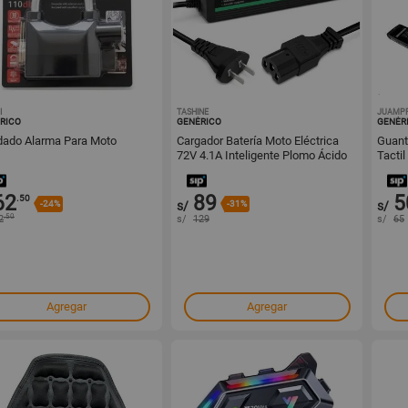
I
1001753034
TASHINE
1001742209
JUAMP
RICO
GENÉRICO
GENÉR
ado Alarma Para Moto
Cargador Batería Moto Eléctrica
Guant
72V 4.1A Inteligente Plomo Ácido
Tacti
32Ah 35Ah Con Pulso
62
89
5
.50
-24%
s/
-31%
s/
.50
2
s/
129
s/
65
Agregar
Agregar