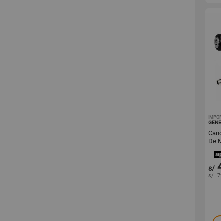
IMPO
GENÉ
Cand
De 
s/
s/
7