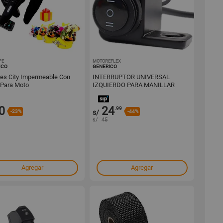
PE
1001735837
MOTOREFLEX
1001730701
ICO
GENÉRICO
es City Impermeable Con
INTERRUPTOR UNIVERSAL
l Para Moto
IZQUIERDO PARA MANILLAR
MOTOCICLETA
0
24
.99
-23%
s/
-44%
s/
45
Agregar
Agregar