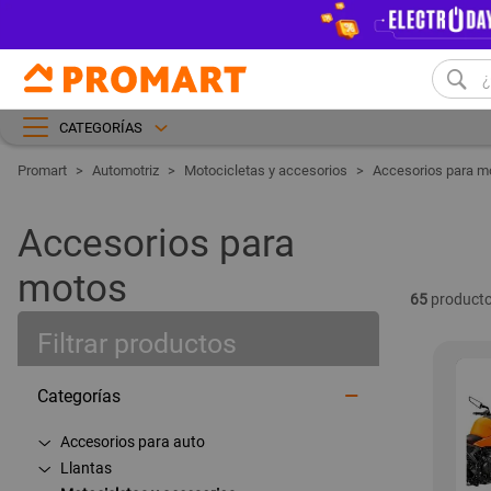
CATEGORÍAS
Automotriz
Motocicletas y accesorios
Accesorios para m
Accesorios para
motos
65
producto
Filtrar productos
Categorías
Accesorios para auto
Llantas