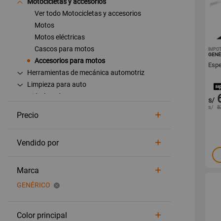
Motocicletas y accesorios
Ver todo Motocicletas y accesorios
Motos
Motos eléctricas
Cascos para motos
IMPO
GENÉ
Accesorios para motos
Espe
Herramientas de mecánica automotriz
Limpieza para auto
Hidrolavadoras
s/
s/
8
Precio
Vendido por
Marca
GENÉRICO
Color principal