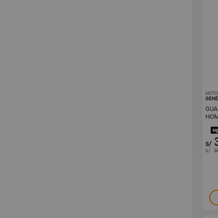
MOTO
GENÉ
GUA
HOM
TAL
s/
s/
5