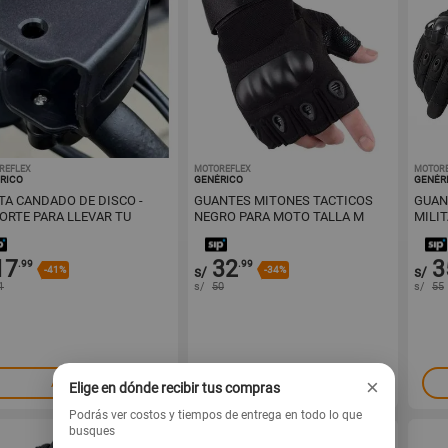
REFLEX
1001729386
MOTOREFLEX
1001728334
MOTOR
RICO
GENÉRICO
GENÉR
TA CANDADO DE DISCO -
GUANTES MITONES TACTICOS
GUAN
ORTE PARA LLEVAR TU
NEGRO PARA MOTO TALLA M
MILI
DADO
17
32
3
.99
.99
-41%
s/
-34%
s/
1
s/
50
s/
55
×
Agregar
Agregar
Elige en dónde recibir tus compras
Podrás ver costos y tiempos de entrega en todo lo que
busques