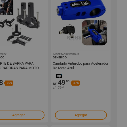
EFLEX
1001728296
IMPORTACIONESROHS
1001725465
ICO
GENÉRICO
RTE DE BARRA PARA
Candado Antirrobo para Acelerador
ORADORAS PARA MOTO
De Moto Azul
INIO
8
49
.90
-30%
s/
-37%
.90
s/
79
Agregar
Agregar