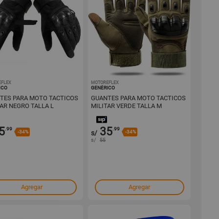
EFLEX
1001728332
MOTOREFLEX
1001728317
ICO
GENÉRICO
TES PARA MOTO TACTICOS
GUANTES PARA MOTO TACTICOS
TAR NEGRO TALLA L
MILITAR VERDE TALLA M
5
35
.99
.99
-34%
s/
-34%
s/
55
Agregar
Agregar