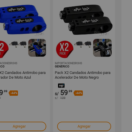
ACIONESROHS
1001725405
IMPORTACIONESROHS
1001725392
ICO
GENÉRICO
X2 Candados Antirrobo para
Pack X2 Candados Antirrobo para
rador De Moto Azul
Acelerador De Moto Negro
9
59
.99
.99
-44%
s/
-44%
9
s/
109
Agregar
Agregar