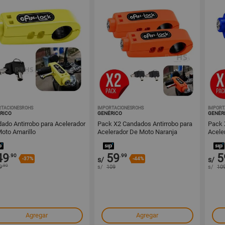
RTACIONESROHS
1001725438
IMPORTACIONESROHS
1001725412
IMPORT
RICO
GENÉRICO
GENÉR
ado Antirrobo para Acelerador
Pack X2 Candados Antirrobo para
Pack 
oto Amarillo
Acelerador De Moto Naranja
Acele
49
59
5
.90
.99
-37%
s/
-44%
s/
.90
9
s/
109
s/
10
Agregar
Agregar