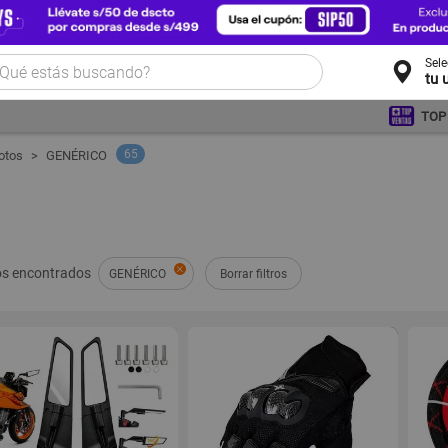
Sel
tu 
TOP
65
otos
GENÉRICO
s encontrados
GENÉRICO
Borrar filtros