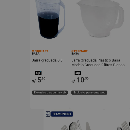
BASA
BASA
Jarra graduada 0.5l
Jarra Graduada Plástico Basa
Modelo Graduada 2 litros Blanco
5
10
.90
.50
s/
s/
Exclusivo para venta web
Exclusivo para venta web