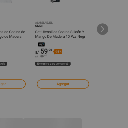
ASARELAELIEL
DIPROSELPERU
OMGI
TRAMONTINA
ios de Cocina de
Set Utensilios Cocina Silicón Y
Set de Cucharon
ngo de Madera
Mango De Madera 10 Pzs Negr
Multifuncional Ace
Color Negro
Piezas
59
178
.90
s/
-33%
s/
-28%
.90
s/
89
s/
250
 web
Exclusivo para venta web
Exclusivo para venta
egar
Agregar
Agre