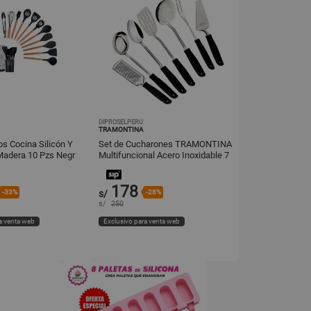
DIPROSELPERU
TRAMONTINA
os Cocina Silicón Y
Set de Cucharones TRAMONTINA
adera 10 Pzs Negr
Multifuncional Acero Inoxidable 7
Piezas
178
-33%
s/
-28%
s/
250
a venta web
Exclusivo para venta web