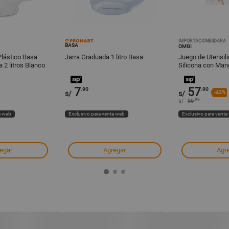
IMPORTACIONESDARA
BASA
OMGI
Plástico Basa
Jarra Graduada 1 litro Basa
Juego de Utensil
2 litros Blanco
Silicona con Ma
7
57
.90
.90
s/
s/
-42%
.99
s/
99
a web
Exclusivo para venta web
Exclusivo para venta
egar
Agregar
Agr