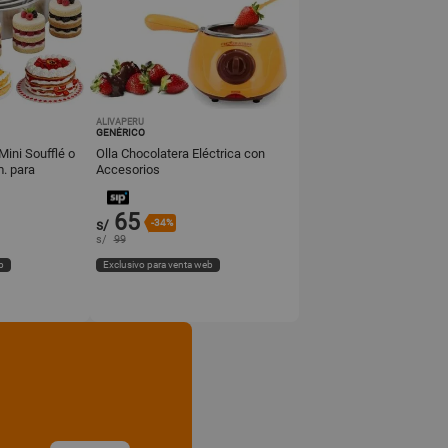
ALIVAPERU
GENÉRICO
Mini Soufflé o
Olla Chocolatera Eléctrica con
m. para
Accesorios
65
s/
-34%
s/
99
b
Exclusivo para venta web