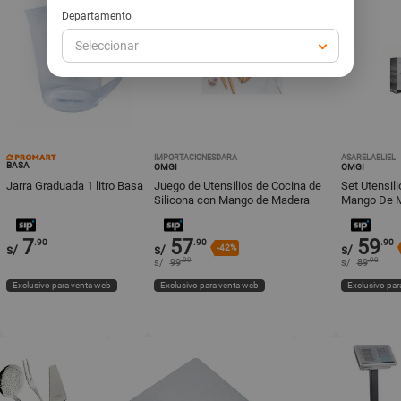
Departamento
Seleccionar
IMPORTACIONESDARA
ASARELAELIEL
BASA
OMGI
OMGI
Jarra Graduada 1 litro Basa
Juego de Utensilios de Cocina de
Set Utensili
Silicona con Mango de Madera
Mango De M
Color Negro
7
57
59
.90
.90
.90
s/
s/
-42%
s/
.99
.90
s/
99
s/
89
Exclusivo para venta web
Exclusivo para venta web
Exclusivo par