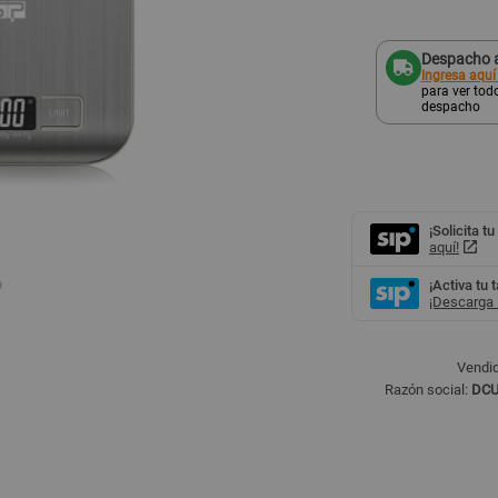
Despacho a
Ingresa aquí
para ver todo
despacho
¡Solicita tu
aquí!
¡Activa tu 
¡Descarga l
Vendid
Razón social:
DCU