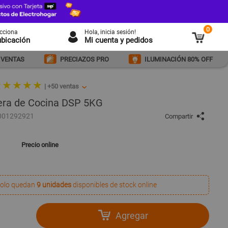
0
ecciona
Hola
, inicia sesión!
ubicación
Mi cuenta y pedidos
 VENTAS
PRECIAZOS PRO
ILUMINACIÓN 80% OFF
 ★ ★ ★ ★
|
+50
ventas
ra de Cocina DSP 5KG
001292921
Compartir
Precio online
olo quedan
9 unidades
disponibles de stock online
Agregar