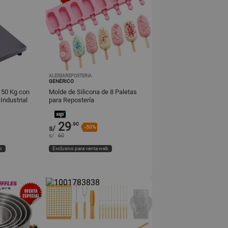
ALESSAREPOSTERIA
GENÉRICO
150 Kg con
Molde de Silicona de 8 Paletas
Industrial
para Repostería
29
.90
s/
-50%
s/
60
b
Exclusivo para venta web