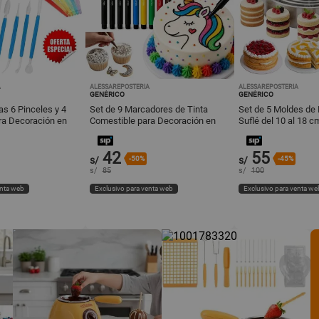
A
ALESSAREPOSTERIA
ALESSAREPOSTERIA
GENÉRICO
GENÉRICO
as 6 Pinceles y 4
Set de 9 Marcadores de Tinta
Set de 5 Moldes de 
ra Decoración en
Comestible para Decoración en
Suflé del 10 al 18 c
Repostería
Repostería
42
55
s/
-50%
s/
-45%
s/
85
s/
100
enta web
Exclusivo para venta web
Exclusivo para venta we