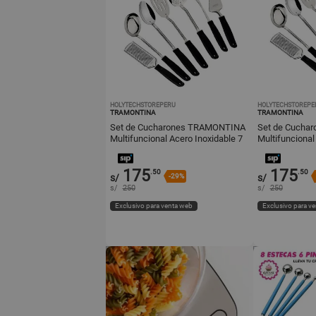
HOLYTECHSTOREPERU
HOLYTECHSTOREPE
TRAMONTINA
TRAMONTINA
Set de Cucharones TRAMONTINA
Set de Cucha
Multifuncional Acero Inoxidable 7
Multifuncional
Piezas
Piezas
175
175
.50
.50
s/
-29%
s/
s/
250
s/
250
Exclusivo para venta web
Exclusivo para v