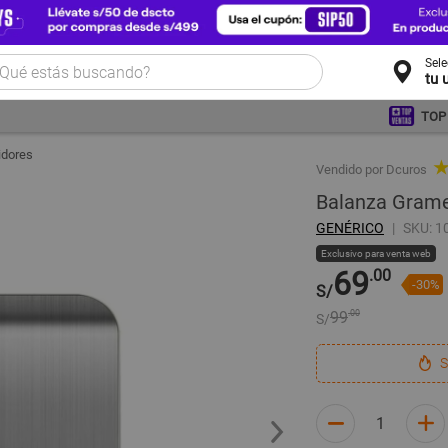
Sel
tu 
TOP
idores
★
Vendido por Dcuros
Balanza Grame
GENÉRICO
SKU: 1
Exclusivo para venta web
69
.00
-30%
S/
99
.00
S/
S