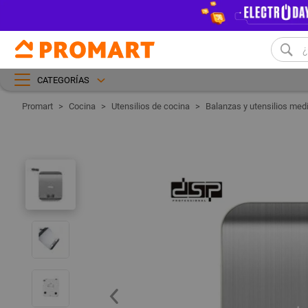
CATEGORÍAS
Cocina
Utensilios de cocina
Balanzas y utensilios med