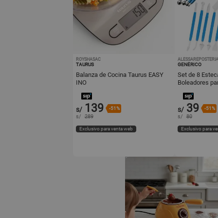
ROYSHASAC
ALESSAREPOSTERI
TAURUS
GENÉRICO
Balanza de Cocina Taurus EASY
Set de 8 Estec
INO
Boleadores pa
Repostería
139
39
s/
-51%
s/
-51%
s/
289
s/
80
Exclusivo para venta web
Exclusivo para v