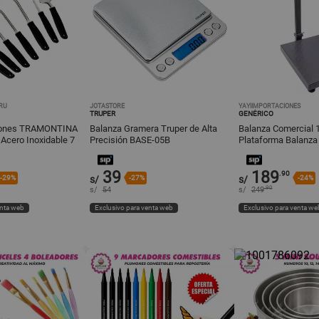
RU
JOTASTORE
YAYIIMPORTACIONES
TRUPER
GENÉRICO
rones TRAMONTINA
Balanza Gramera Truper de Alta
Balanza Comercial 
 Acero Inoxidable 7
Precisión BASE-05B
Plataforma Balanza 
39
189
.90
-29%
s/
-27%
s/
-24%
.90
s/
54
s/
249
enta web
Exclusivo para venta web
Exclusivo para venta we