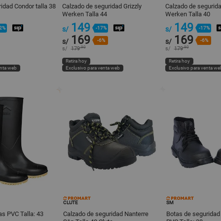
ridad Condor talla 38
Calzado de seguridad Grizzly
Calzado de segurida
Werken Talla 44
Werken Talla 40
149
149
2%
s/
-17%
s/
-17%
169
169
s/
-6%
s/
-6%
.90
.90
s/
179
s/
179
Retira hoy
Retira hoy
enta web
Exclusivo para venta web
Exclusivo para venta we
CLUTE
SM
as PVC Talla: 43
Calzado de seguridad Nanterre
Botas de seguridad