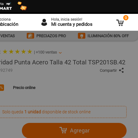
0
ecciona
Hola
, inicia sesión!
ubicación
Mi cuenta y pedidos
 VENTAS
PRECIAZOS PRO
ILUMINACIÓN 80% OFF
★ ★ ★ ★ ★
X
|
+100
ventas
ridad Punta Acero Talla 42 Total TSP201SB.42
292749
Compartir
3%
Precio online
Solo queda
1 unidad
disponible de stock online
Agregar