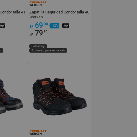
WERKEN
Condor talla 41
Zapatilla Seguridad Condor talla 40
Werken
69
.90
s/
-12%
79
.90
s/
Retira hoy
b
Exclusivo para venta web
WERKEN