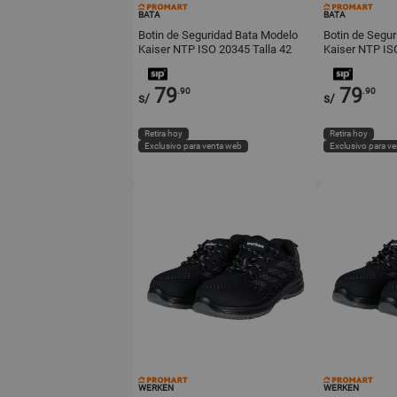
BATA
BATA
Botin de Seguridad Bata Modelo
Botin de Segu
Kaiser NTP ISO 20345 Talla 42
Kaiser NTP IS
Negro
Negro
79
79
.90
.90
s/
s/
Retira hoy
Retira hoy
Exclusivo para venta web
Exclusivo para v
WERKEN
WERKEN