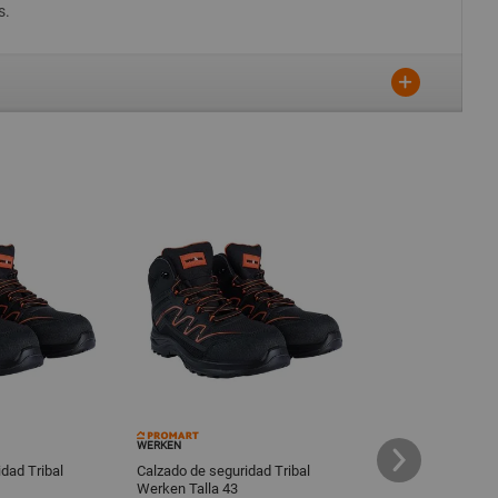
s.
WERKEN
BATA
dad Tribal
Calzado de seguridad Tribal
Botin de Segurida
Werken Talla 43
Kaiser NTP ISO 20