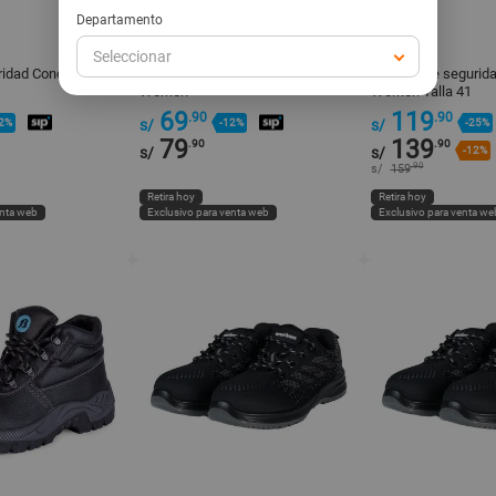
Departamento
WERKEN
WERKEN
Seleccionar
ridad Condor talla 36
Zapatilla Seguridad Condor talla 42
Calzado de segurida
Werken
Werken Talla 41
69
119
.90
.90
2%
s/
-12%
s/
-25%
79
139
.90
.90
s/
s/
-12%
.90
s/
159
Retira hoy
Retira hoy
enta web
Exclusivo para venta web
Exclusivo para venta we