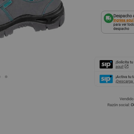
Despacho a
Ingresa aquí
para ver todo
despacho
¡Solicita tu
aquí!
¡Activa tu 
¡Descarga l
Vendido
Razón social:
C