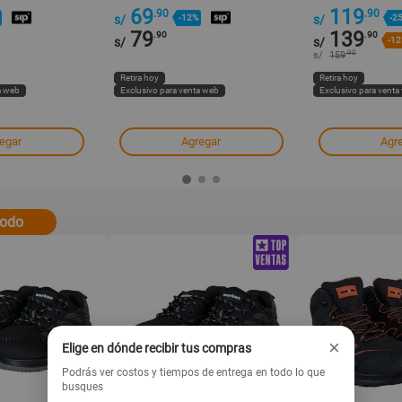
69
119
.90
.90
s/
-12%
s/
-2
79
139
.90
.90
s/
s/
-1
.90
s/
159
Retira hoy
Retira hoy
a web
Exclusivo para venta web
Exclusivo para venta
egar
Agregar
Agr
todo
×
Elige en dónde recibir tus compras
Podrás ver costos y tiempos de entrega en todo lo que
busques