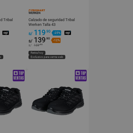
WERKEN
d Tribal
Calzado de seguridad Tribal
Werken Talla 43
119
.90
s/
-25%
139
.90
s/
-12%
.90
s/
159
Retira hoy
b
Exclusivo para venta web