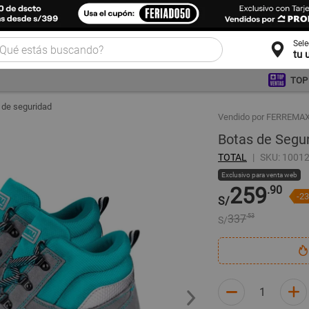
Sel
tu 
TOP
 de seguridad
Vendido por FERREMA
Botas de Segu
TOTAL
SKU: 1001
Exclusivo para venta web
259
.90
-2
S/
337
.53
S/