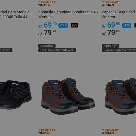
WERKEN
WERKEN
ridad Bata Modelo
Zapatilla Seguridad Condor talla 43
Zapatilla Seguridad 
O 20345 Talla 41
Werken
Werken
69
69
.90
.90
s/
-12%
s/
-12%
79
79
.90
.90
s/
s/
Retira hoy
Retira hoy
enta web
Exclusivo para venta web
Exclusivo para venta we
WERKEN
WERKEN