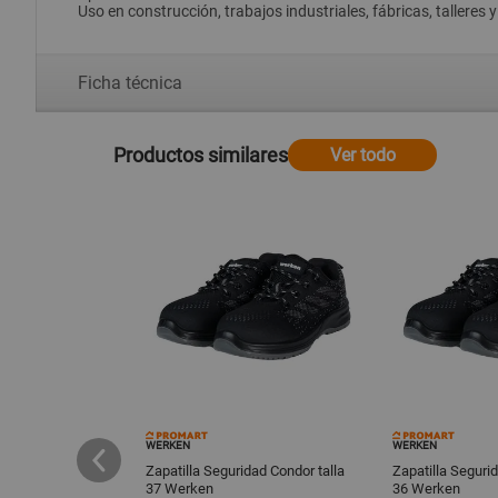
Uso en construcción, trabajos industriales, fábricas, talleres
Ficha técnica
Productos similares
Ver todo
WERKEN
WERKEN
ridad Tribal
Zapatilla Seguridad Condor talla
Zapatilla Seguri
37 Werken
36 Werken