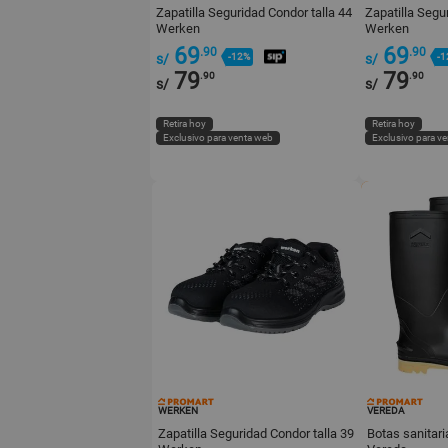
Zapatilla Seguridad Condor talla 44
Zapatilla Segu
Werken
Werken
69
69
.90
.90
s/
-12%
s/
-1
79
79
.90
.90
s/
s/
Retira hoy
Retira hoy
Exclusivo para venta web
Exclusivo para v
WERKEN
VEREDA
Zapatilla Seguridad Condor talla 39
Botas sanitari