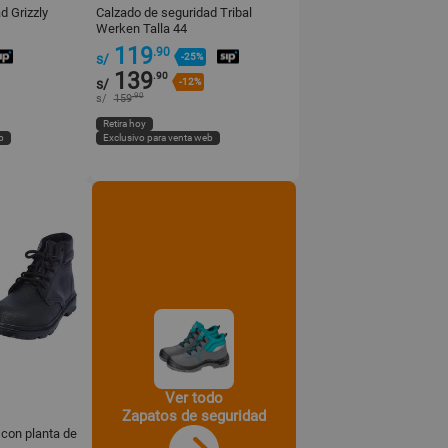
d Grizzly
Calzado de seguridad Tribal
Werken Talla 44
119
.90
s/
-25%
139
.90
s/
-12%
.90
s/
159
Retira hoy
b
Exclusivo para venta web
Ver todo
Zapatos de seguridad
 con planta de