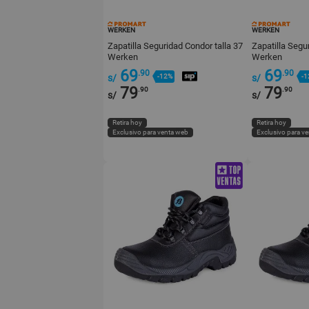
WERKEN
WERKEN
Zapatilla Seguridad Condor talla 37
Zapatilla Segu
Werken
Werken
69
69
.90
.90
s/
-12%
s/
-1
79
79
.90
.90
s/
s/
Retira hoy
Retira hoy
Exclusivo para venta web
Exclusivo para v