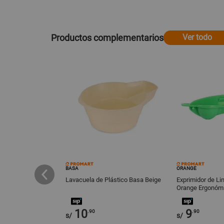
Productos complementarios
Ver todo
BASA
ORANGE
 acero inox 10cm
Lavacuela de Plástico Basa Beige
Exprimidor de Li
Orange Ergonóm
10
9
.90
.90
s/
s/