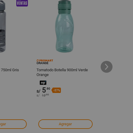
ORANGE
ORANGE
 750ml Gris
Tomatodo Botella 900ml Verde
Set de 4 Vasos de
Orange
11 oz Transparent
5
14
.90
.90
s/
-57%
s/
.90
s/
13
egar
Agregar
Agre