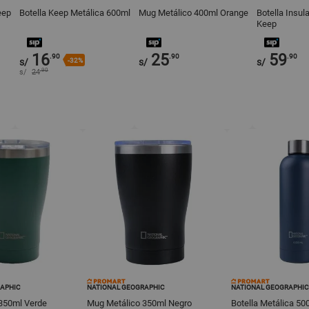
eep
Botella Keep Metálica 600ml
Mug Metálico 400ml Orange
Botella Insu
Keep
16
25
59
.90
.90
.90
s/
-32%
s/
s/
.90
s/
24
APHIC
NATIONAL GEOGRAPHIC
NATIONAL GEOGRAPHIC
350ml Verde
Mug Metálico 350ml Negro
Botella Metálica 50