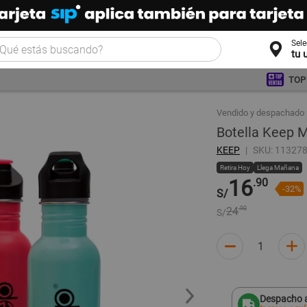
Sel
tu 
TOP
Vendido y despachado 
Botella Keep 
KEEP
SKU: 11327
Retira Hoy
Llega Mañana
16
.90
-32%
S/
24
.90
S/
Despacho a