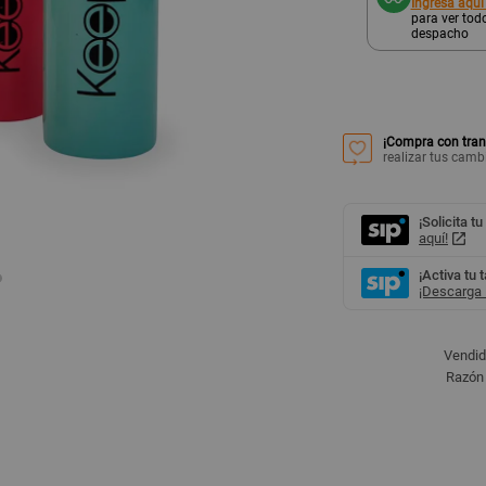
Ingresa aquí
para ver todo
despacho
¡Compra con tran
realizar tus camb
¡Solicita tu
aquí!
¡Activa tu 
¡Descarga l
Vendid
Razón 