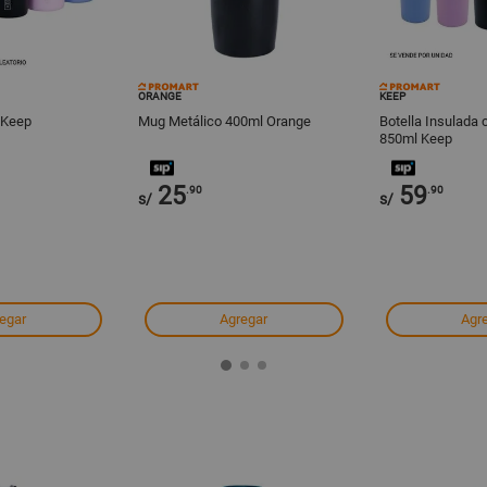
ORANGE
KEEP
 Keep
Mug Metálico 400ml Orange
Botella Insulada
850ml Keep
25
59
.90
.90
s/
s/
egar
Agregar
Agr