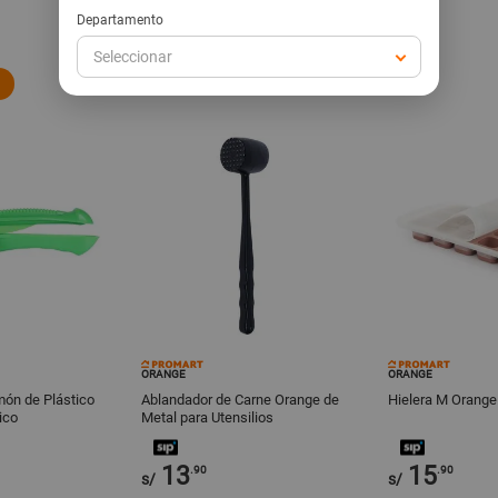
Departamento
Seleccionar
ORANGE
ORANGE
món de Plástico
Ablandador de Carne Orange de
Hielera M Orange 
ico
Metal para Utensilios
13
15
.90
.90
s/
s/