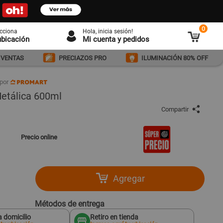
0
ecciona
Hola
, inicia sesión!
ubicación
Mi cuenta y pedidos
 VENTAS
PRECIAZOS PRO
ILUMINACIÓN 80% OFF
por
Metálica 600ml
8
Compartir
Precio online
Agregar
Métodos de entrega
 domicilio
Retiro en tienda