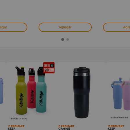
egar
Agregar
Agr
KEEP
ORANGE
KEEP