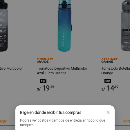
ORANGE
ORANGE
ivo Multicolor
Tomatodo Deportivo Multicolor
Tomatodo Botella
Azul 1 litro Orange
Orange
19
14
.90
.90
s/
s/
×
Elige en dónde recibir tus compras
Podrás ver costos y tiempos de entrega en todo lo que
egar
Agregar
Agr
busques