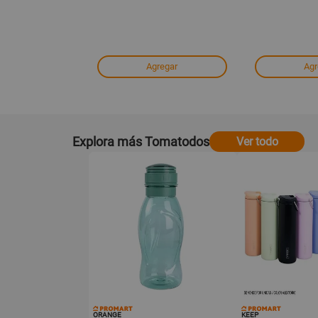
regar
Agregar
Agr
Explora más Tomatodos
Ver todo
ORANGE
KEEP