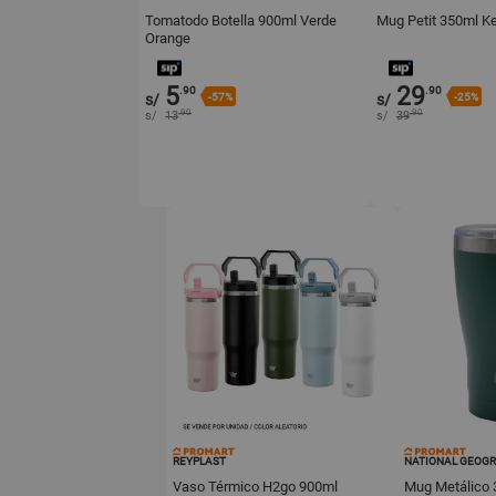
Tomatodo Botella 900ml Verde
Mug Petit 350ml K
Orange
5
29
.90
.90
s/
-57%
s/
-25%
.90
.90
s/
13
s/
39
REYPLAST
NATIONAL GEOGR
Vaso Térmico H2go 900ml
Mug Metálico 