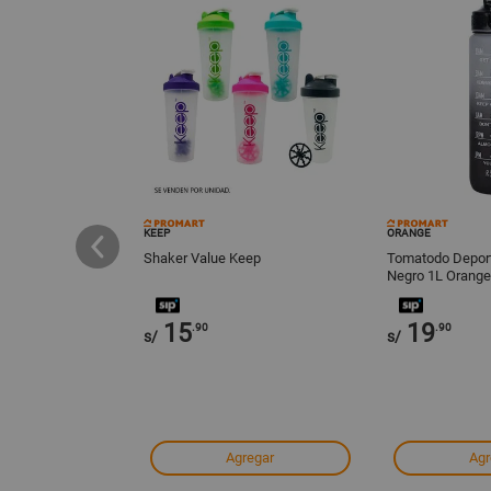
KEEP
ORANGE
 Luminarc Octime
Shaker Value Keep
Tomatodo Deport
Negro 1L Orange
15
19
.90
.90
s/
s/
regar
Agregar
Agr