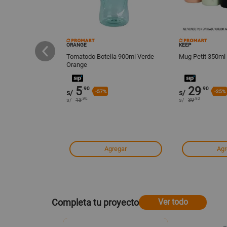
ORANGE
KEEP
 onzas Keep
Tomatodo Botella 900ml Verde
Mug Petit 350ml
Orange
5
29
.90
.90
s/
-57%
s/
-25%
.90
.90
s/
13
s/
39
regar
Agregar
Agr
Completa tu proyecto
Ver todo