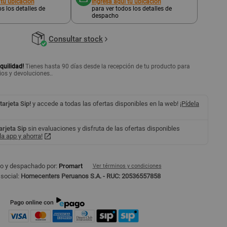
 tu ubicación
Ingresa aquí tu ubicación
s los detalles de
para ver todos los detalles de
despacho
Consultar stock
quilidad!
Tienes hasta 90 días desde la recepción de tu producto para
ios y devoluciones..
 tarjeta Sip!
y accede a todas las ofertas disponibles en la web!
¡Pídela
tarjeta Sip
sin evaluaciones y disfruta de las ofertas disponibles
a app y ahorra!
o y despachado por:
Promart
Ver términos y condiciones
social:
Homecenters Peruanos S.A. - RUC: 20536557858