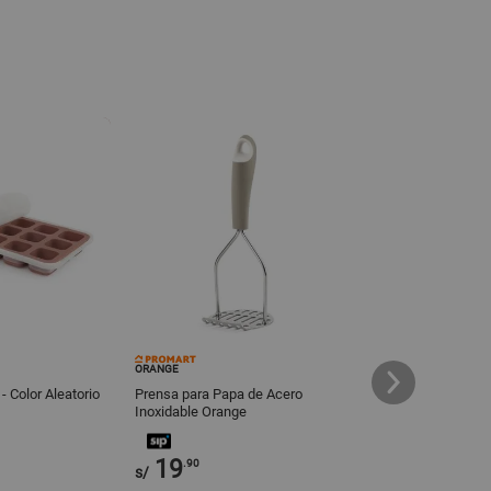
ORANGE
ORANGE
- Color Aleatorio
Prensa para Papa de Acero
Exprimidor Metáli
Inoxidable Orange
Ergonómico para 
19
19
.90
.90
s/
s/