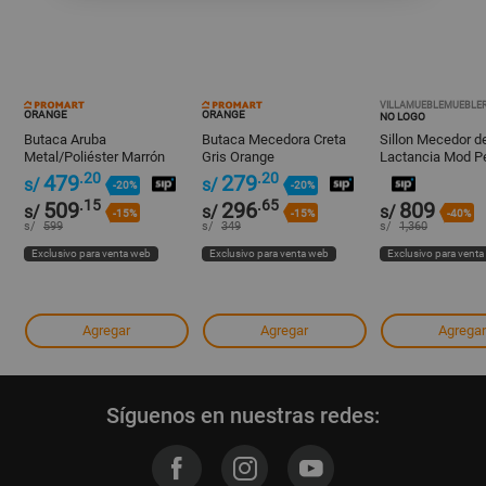
VILLAMUEBLEMUEBLER
ORANGE
ORANGE
NO LOGO
Butaca Aruba
Butaca Mecedora Creta
Sillon Mecedor d
Metal/Poliéster Marrón
Gris Orange
Lactancia Mod P
con Ottoman Orange
Marfil
.20
.20
479
279
s/
s/
-20%
-20%
.15
.65
509
296
809
s/
s/
s/
-15%
-15%
-40%
s/
599
s/
349
s/
1,360
Exclusivo para venta web
Exclusivo para venta web
Exclusivo para vent
Agregar
Agregar
Agregar
Síguenos en nuestras redes: