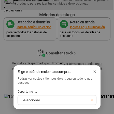
tu producto para realizar tus cambios y devoluciones..
Métodos de entrega
Despacho a domicilio
Retiro en tienda
Ingresa aquí tu ubicación
Ingresa aquí tu ubicación
para ver todos los detalles de
para ver todos los detalles de
despacho
despacho
Consultar stock
Vendido y despachado por:
Promart
Ver términos y condiciones
Razón social:
Homecenters Peruanos S.A. - RUC: 20536557858
×
Elige en dónde recibir tus compras
Podrás ver costos y tiempos de entrega en todo lo que
Productos similares
busques
Ver todo
Departamento