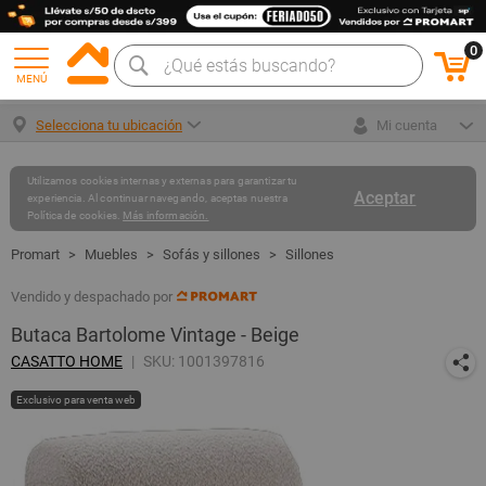
0
MENÚ
Selecciona tu ubicación
Mi cuenta
Utilizamos cookies internas y externas para garantizar tu
Aceptar
experiencia. Al continuar navegando, aceptas nuestra
Política de cookies.
Más información.
Muebles
Sofás y sillones
Sillones
Vendido y despachado por
Butaca Bartolome Vintage - Beige
CASATTO HOME
SKU: 1001397816
Exclusivo para venta web