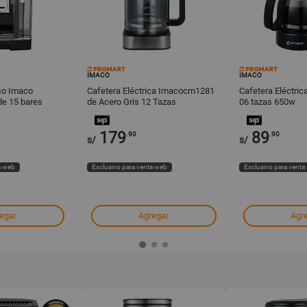
IMACO
IMACO
so Imaco
Cafetera Eléctrica Imacocm1281
Cafetera Eléctri
e 15 bares
de Acero Gris 12 Tazas
06 tazas 650w
179
89
.90
.90
s/
s/
a web
Exclusivo para venta web
Exclusivo para venta
egar
Agregar
Agr