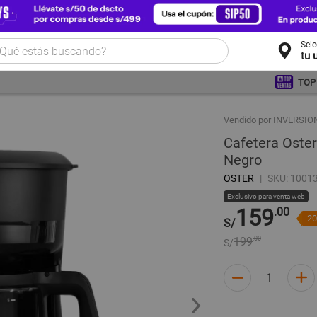
Sel
tu 
TOP
Vendido por INVERSI
Cafetera Oster
Negro
OSTER
SKU: 1001
Exclusivo para venta web
159
.00
-2
S/
199
.00
S/