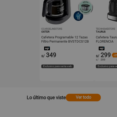
CCARDELINESTORE
TECHHOMESTORE
OSTER
TAURUS
Cafetera Programable 12 Tazas
Cafetera Taur
Filtro Permanente BVSTDCS12B
FLORENCIA
349
299
s/
s/
-2
s/
399
Exclusivo para venta web
Exclusivo para v
Lo último que viste
Ver todo