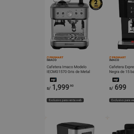
IMACO
IMACO
Cafetera Imaco Modelo
Cafetera Expr
IECMG1570 Gris de Metal
Negra de 15 b
1,999
699
.90
s/
s/
Exclusivo para venta web
Exclusivo para v