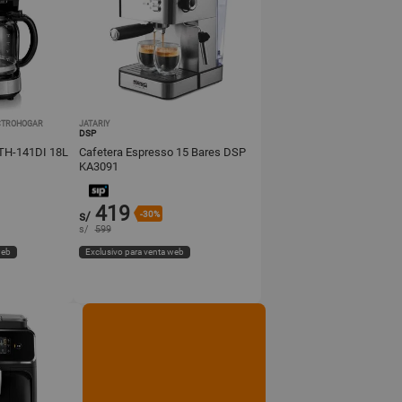
CTROHOGAR
JATARIY
DSP
TH-141DI 18L
Cafetera Espresso 15 Bares DSP
KA3091
419
s/
-30%
s/
599
web
Exclusivo para venta web