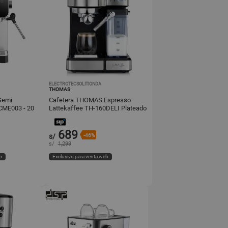
ELECTROTECSOLITIONDA
THOMAS
Semi
Cafetera THOMAS Espresso
CME003 - 20
Lattekaffee TH-160DELI Plateado
689
s/
-46%
s/
1,299
b
Exclusivo para venta web