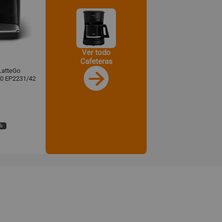
Ver todo
Cafeteras
LatteGo
00 EP2231/42
eb