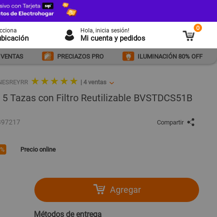
0
ecciona
Hola
, inicia sesión!
ubicación
Mi cuenta y pedidos
 VENTAS
PRECIAZOS PRO
ILUMINACIÓN 80% OFF
★ ★ ★ ★ ★
ONESREYRR
|
4
ventas
 5 Tazas con Filtro Reutilizable BVSTDCS51B
397217
Compartir
0%
Precio online
Agregar
Métodos de entrega