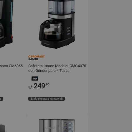
IMACO
 Imaco CM6065
Cafetera Imaco Modelo ICMG4070
con Grinder para 4 Tazas
249
.90
s/
b
Exclusivo para venta web