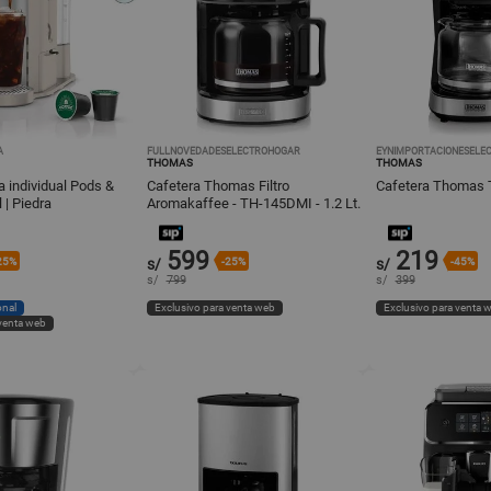
A
FULLNOVEDADESELECTROHOGAR
EYNIMPORTACIONESELE
THOMAS
THOMAS
a individual Pods &
Cafetera Thomas Filtro
Cafetera Thomas 
 | Piedra
Aromakaffee - TH-145DMI - 1.2 Lt.
599
219
25%
s/
-25%
s/
-45%
s/
799
s/
399
onal
Exclusivo para venta web
Exclusivo para venta 
 venta web