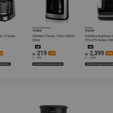
TECHHOMESTORE
DREEM
TAURUS
PHILIPS
us 12 tazas
Cafetera Taurus 12tzs VENUS
Cafetera Expresso 
Silver
PHILIPS Series 22
Negro
219
2,399
5%
s/
-24%
s/
-40%
s/
289
s/
3,999
enta web
Exclusivo para venta web
Exclusivo para venta w