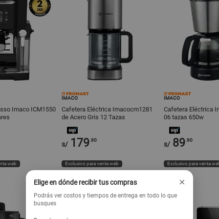
IMACO
IMACO
esso Imaco ICM1550
Cafetera Eléctrica Imacocm1281
Cafetera Eléctrica
ares
de Acero Gris 12 Tazas
06 tazas 650w
179
89
.90
.90
s/
s/
enta web
Exclusivo para venta web
Exclusivo para venta we
×
Elige en dónde recibir tus compras
Podrás ver costos y tiempos de entrega en todo lo que
busques