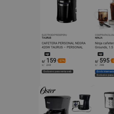
ELECTROEXPRESSPERU
COMPRAFACILUS
TAURUS
NINJA
CAFETERA PERSONAL NEGRA
Ninja cafeter
420W TAURUS – PERSONAL
Grounds, 1.5 l
COFFEE
159
595
s/
-27%
s/
-
s/
219
s/
799
Exclusivo para venta web
Envío internaci
Exclusivo para