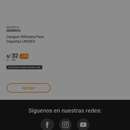
ENOFERTA
GENÉRICO
Canguro Riñonera Para
Deportes UNISEX
32
s/
-45%
s/
59
Exclusivo para venta web
Agregar
Síguenos en nuestras redes: