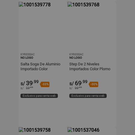
KYRIOSSAC
KYRIOSSAC
NO LOGO
NO LOGO
Salta Soga De Aluminio
Step De 2 Niveles
Importado Color
Importados Color Plomo
MORADO
Para Gimnasio
.99
.99
39
69
s/
s/
-33%
-30%
.99
.99
s/
59
s/
99
Exclusivo para venta web
Exclusivo para venta web