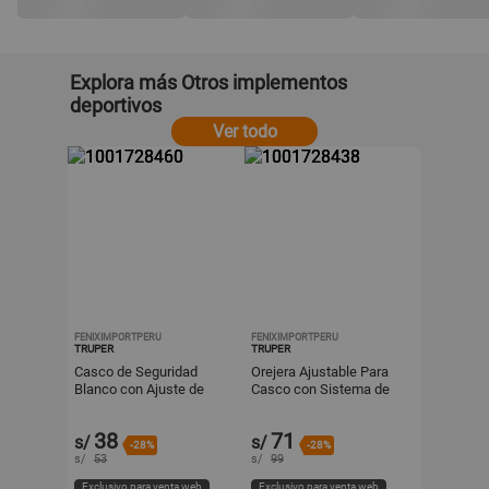
Explora más Otros implementos
deportivos
Ver todo
FENIXIMPORTPERU
FENIXIMPORTPERU
TRUPER
TRUPER
Casco de Seguridad
Orejera Ajustable Para
Blanco con Ajuste de
Casco con Sistema de
Matraca Truper CAS-B
Ajuste Truper Oaj-C
38
71
s/
s/
-28%
-28%
s/
53
s/
99
Exclusivo para venta web
Exclusivo para venta web