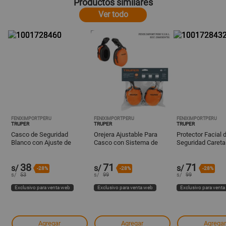
Productos similares
Ver todo
FENIXIMPORTPERU
FENIXIMPORTPERU
FENIXIMPORTPERU
TRUPER
TRUPER
TRUPER
Casco de Seguridad
Orejera Ajustable Para
Protector Facial 
Blanco con Ajuste de
Casco con Sistema de
Seguridad Careta
Matraca Truper CAS-B
Ajuste Truper Oaj-C
Transparente Tru
500
38
71
71
s/
s/
s/
-28%
-28%
-28%
s/
53
s/
99
s/
99
Exclusivo para venta web
Exclusivo para venta web
Exclusivo para vent
Agregar
Agregar
Agregar