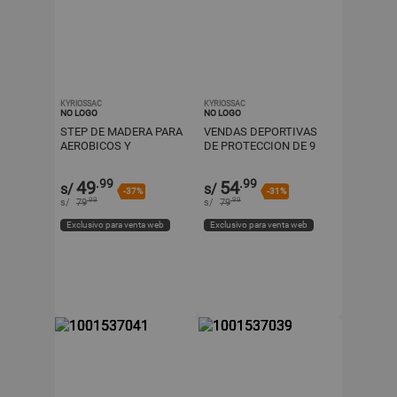
KYRIOSSAC
KYRIOSSAC
NO LOGO
NO LOGO
STEP DE MADERA PARA
VENDAS DEPORTIVAS
AEROBICOS Y
DE PROTECCION DE 9
ENTRENAMIENTOS
CM X 3 MTS COLOR
COLOR PARA MUJERES
BLANCO
.99
.99
49
54
s/
s/
-37%
-31%
.99
.99
s/
79
s/
79
Exclusivo para venta web
Exclusivo para venta web