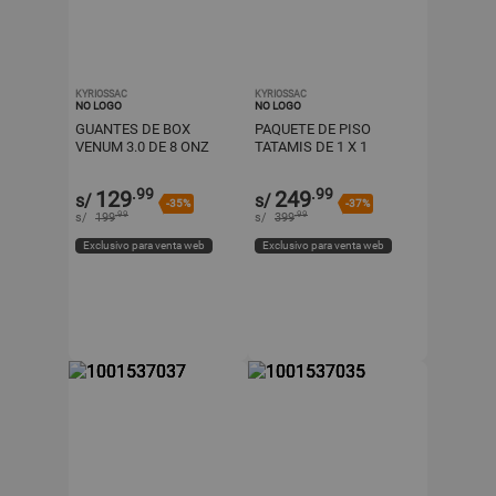
KYRIOSSAC
KYRIOSSAC
NO LOGO
NO LOGO
GUANTES DE BOX
PAQUETE DE PISO
VENUM 3.0 DE 8 ONZ
TATAMIS DE 1 X 1
COLOR NEGRO + BUCAL
METRO DOBLE COLOR
EVERLAST
ANTIDESLIZANTE
.99
.99
129
249
s/
s/
-35%
-37%
.99
.99
s/
199
s/
399
Exclusivo para venta web
Exclusivo para venta web