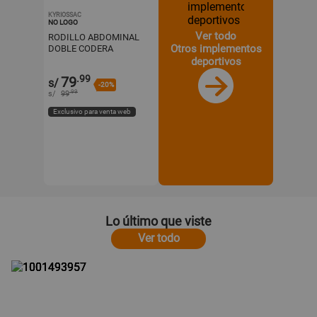
KYRIOSSAC
NO LOGO
Ver todo
RODILLO ABDOMINAL
Otros implementos
DOBLE CODERA
+PANTALLA LCD -AZUL
deportivos
.99
79
s/
-20%
.99
s/
99
Exclusivo para venta web
Lo último que viste
Ver todo