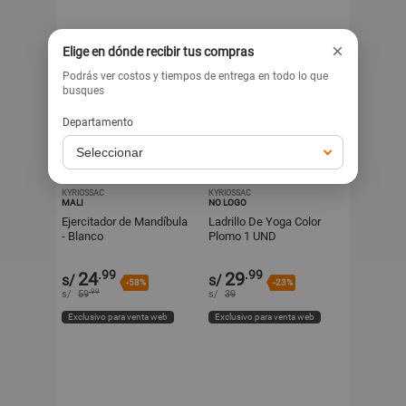
×
Elige en dónde recibir tus compras
Podrás ver costos y tiempos de entrega en todo lo que
busques
Departamento
KYRIOSSAC
KYRIOSSAC
MALI
NO LOGO
Ejercitador de Mandíbula
Ladrillo De Yoga Color
- Blanco
Plomo 1 UND
.99
.99
24
29
s/
s/
-58%
-23%
.99
s/
59
s/
39
Exclusivo para venta web
Exclusivo para venta web