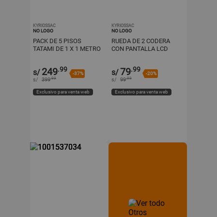
KYRIOSSAC
KYRIOSSAC
NO LOGO
NO LOGO
PACK DE 5 PISOS
RUEDA DE 2 CODERA
TATAMI DE 1 X 1 METRO
CON PANTALLA LCD
DOBLE COLOR
PARA ABDOMINALES-
ANTIDESLIZANTE
ROSADO
.99
.99
249
79
s/
s/
-37%
-20%
.99
.99
s/
399
s/
99
Exclusivo para venta web
Exclusivo para venta web