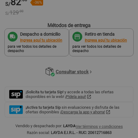
82
-36%
S/
129
.00
S/
Métodos de entrega
Despacho a domicilio
Retiro en tienda
Ingresa aquí tu ubicación
Ingresa aquí tu ubicación
para ver todos los detalles de
para ver todos los detalles de
despacho
despacho
Consultar stock
¡Solicita tu tarjeta Sip!
y accede a todas las ofertas
disponibles en la web!
¡Pídela aquí!
¡Activa tu tarjeta Sip
sin evaluaciones y disfruta de las
ofertas disponibles
¡Descarga la app y ahorra!
Vendido y despachado por:
LAYDA
Ver términos y condiciones
Razón social:
LAYDA E.I.R.L. - RUC: 20612716863