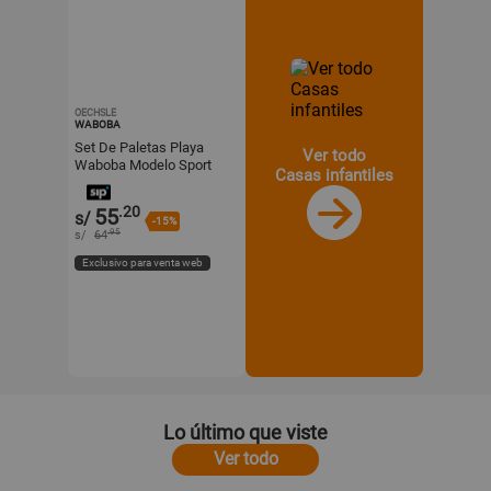
OECHSLE
WABOBA
Set De Paletas Playa
Ver todo
Waboba Modelo Sport
Casas infantiles
.20
55
s/
-15%
.95
s/
64
Exclusivo para venta web
Lo último que viste
Ver todo