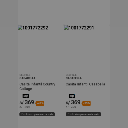
OECHSLE
OECHSLE
CASABELLA
CASABELLA
Casita Infantil Country
Casita Infantil Casabella
Cottage
369
369
s/
s/
-47%
-53%
s/
699
s/
799
Exclusivo para venta web
Exclusivo para venta web