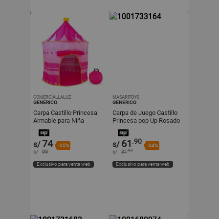
COMERCIALLALUZ
MASARITOYS
GENÉRICO
GENÉRICO
Carpa Castillo Princesa
Carpa de Juego Castillo
Armable para Niña
Princesa pop Up Rosado
Rosado
114 x 92 x 64 cm
.90
74
61
s/
s/
-25%
-24%
.90
s/
99
s/
81
Exclusivo para venta web
Exclusivo para venta web