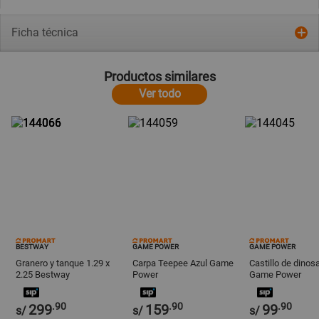
Ficha técnica
Productos similares
Ver todo
BESTWAY
GAME POWER
GAME POWER
Granero y tanque 1.29 x
Carpa Teepee Azul Game
Castillo de dinos
2.25 Bestway
Power
Game Power
.90
.90
.90
299
159
99
s/
s/
s/