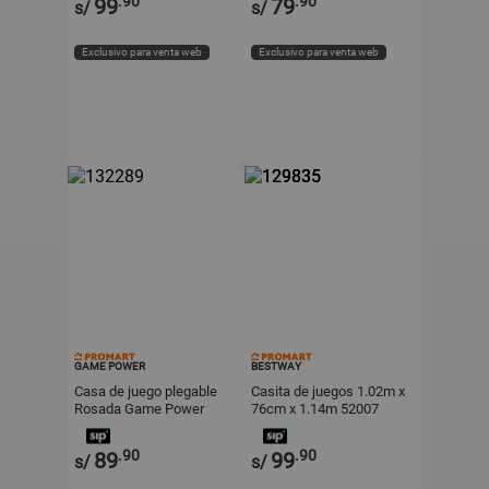
.90
.90
99
79
s/
s/
Exclusivo para venta web
Exclusivo para venta web
GAME POWER
BESTWAY
Casa de juego plegable
Casita de juegos 1.02m x
Rosada Game Power
76cm x 1.14m 52007
Bestway
.90
.90
89
99
s/
s/