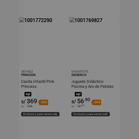
OECHSLE
MASARITOYS
PRINCESS
GENÉRICO
Casita Infantil Pink
Juguete Didáctico
Princess
Piscina y Aro de Pelotas
para Bebes
.90
369
56
s/
s/
-53%
-26%
.90
s/
799
s/
76
Exclusivo para venta web
Exclusivo para venta web