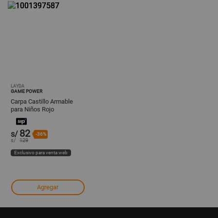
LAYDA
GAME POWER
Carpa Castillo Armable
para Niños Rojo
82
s/
-36%
s/
129
Exclusivo para venta web
Agregar