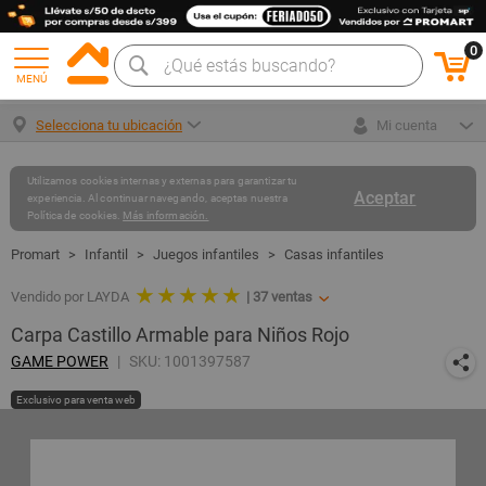
0
MENÚ
Selecciona tu ubicación
Mi cuenta
Utilizamos cookies internas y externas para garantizar tu
Aceptar
experiencia. Al continuar navegando, aceptas nuestra
Política de cookies.
Más información.
Infantil
Juegos infantiles
Casas infantiles
★ ★ ★ ★ ★
Vendido por LAYDA
|
37
ventas
Carpa Castillo Armable para Niños Rojo
GAME POWER
SKU: 1001397587
Exclusivo para venta web