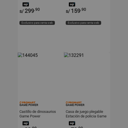
.90
.90
299
159
s/
s/
Exclusivo para venta web
Exclusivo para venta web
GAME POWER
GAME POWER
Castillo de dinosaurios
Casa de juego plegable
Game Power
Estación de policia Game
Power