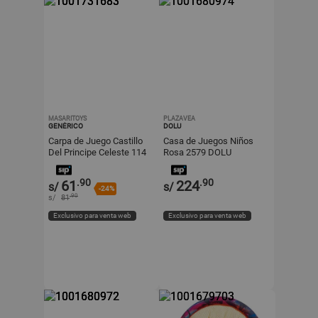
MASARITOYS
PLAZAVEA
GENÉRICO
DOLU
Carpa de Juego Castillo
Casa de Juegos Niños
Del Principe Celeste 114
Rosa 2579 DOLU
x 92 x 64 cm
.90
.90
61
224
s/
s/
-24%
.90
s/
81
Exclusivo para venta web
Exclusivo para venta web