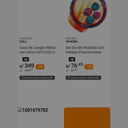
PLAZAVEA
OECHSLE
DOLU
WABOBA
Casa de Juegos Niños
Set De Aro Waboba Con
con Cerco 3310 DOLU
Pelotas Para Encestar
.45
349
76
s/
s/
-3%
-15%
.90
.95
s/
359
s/
89
Exclusivo para venta web
Exclusivo para venta web