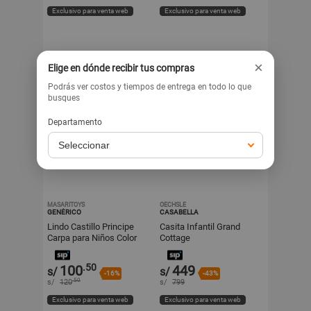
Exclusivo para venta web
Exclusivo para venta web
×
Elige en dónde recibir tus compras
Podrás ver costos y tiempos de entrega en todo lo que
busques
Departamento
MASARITOYS
OECHSLE
GENÉRICO
CASABELLA
Lindo Castillo Principe
Casita Infantil Grand
Carpa para Niños Color
Cottage
Celeste
.50
100
449
s/
s/
-16%
-43%
.50
s/
120
s/
799
Exclusivo para venta web
Exclusivo para venta web