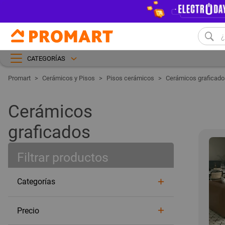
CATEGORÍAS
Cerámicos y Pisos
Pisos cerámicos
Cerámicos graficado
Cerámicos
graficados
Filtrar productos
Categorías
Precio