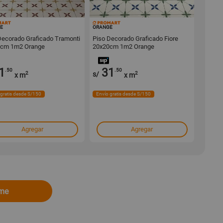
162138
162133
E
ORANGE
Decorado Graficado Tramonti
Piso Decorado Graficado Fiore
0cm 1m2 Orange
20x20cm 1m2 Orange
1
31
.50
.50
2
s/
2
x m
x m
 gratis desde S/150
Envío gratis desde S/150
Agregar
Agregar
ome