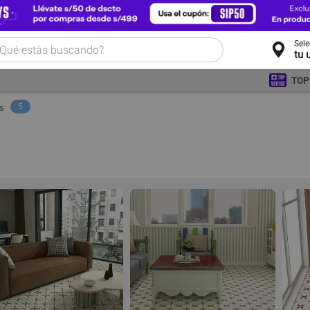
Sel
tu 
TOP
5
s