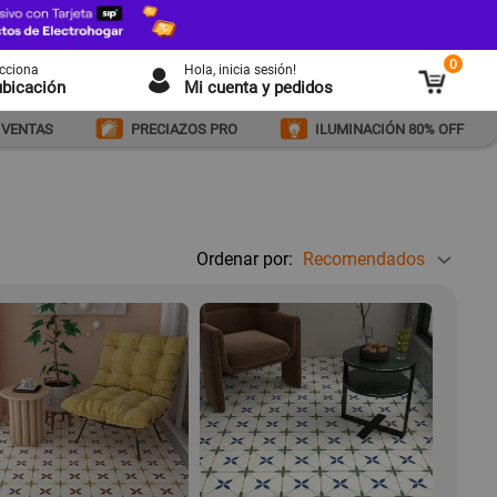
0
ecciona
Hola
, inicia sesión!
ubicación
Mi cuenta y pedidos
 VENTAS
PRECIAZOS PRO
ILUMINACIÓN 80% OFF
Ordenar por:
Recomendados