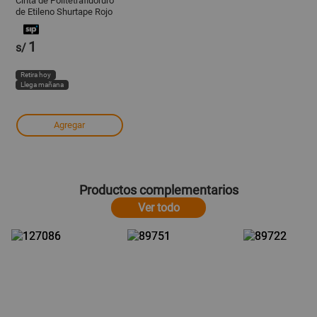
Cinta de Politetrafluoruro
de Etileno Shurtape Rojo
12mmx8 Yd
1
s/
Retira hoy
Llega mañana
Agregar
Productos complementarios
Ver todo