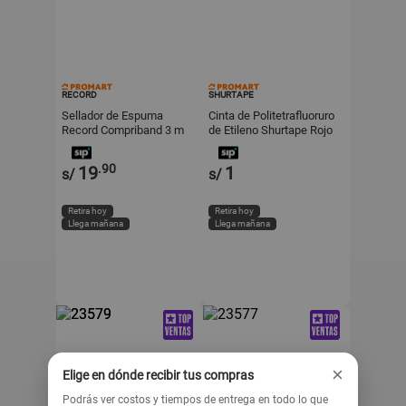
RECORD
SHURTAPE
Sellador de Espuma
Cinta de Politetrafluoruro
Record Compriband 3 m
de Etileno Shurtape Rojo
Negro
12mmx8 Yd
.90
19
1
s/
s/
Retira hoy
Retira hoy
Llega mañana
Llega mañana
×
Elige en dónde recibir tus compras
Podrás ver costos y tiempos de entrega en todo lo que