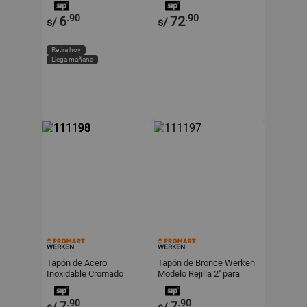
en Color Gris
.90
.90
6
72
s/
s/
Retira hoy
Llega mañana
WERKEN
WERKEN
Tapón de Acero
Tapón de Bronce Werken
Inoxidable Cromado
Modelo Rejilla 2'' para
Werken Modelo Rejilla 2'
Desagües de Cocina
Plata
.90
.90
7
7