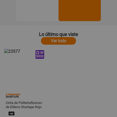
Lo último que viste
Ver todo
SHURTAPE
Cinta de Politetrafluoruro
de Etileno Shurtape Rojo
19mmx10 Yd