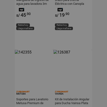
agua para lavadora 3m
Eléctrica con Canopla
Metusa
Orange
.90
.90
45
19
s/
s/
Retira hoy
Retira hoy
Llega mañana
Llega mañana
METUSA
VAINSA
Soportes para Lavatorio
Kit de Instalación Angular
Metusa Premium de
para Ducha Vainsa Plata
Acero al Carbono/Bimetal
de por Vida