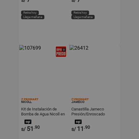
s/
s/
Retira hoy
Retira hoy
Llega mañana
Llega mañana
NICOLL
JAMECO
Kit de Instalación de
Canastilla Jameco
Bomba de Agua Nicoll en
Presión/Enroscado
PVC Gris
Sobrepuesto Ideal para
Lavatorios
.90
.90
51
11
s/
s/