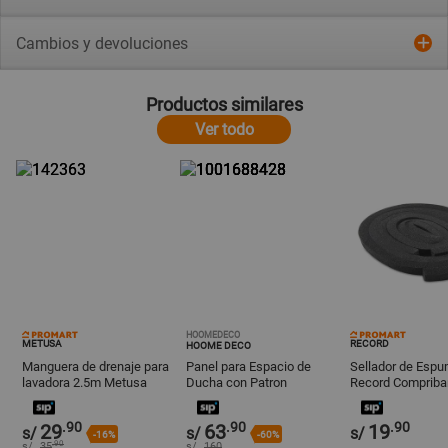
Cambios y devoluciones
Productos similares
Ver todo
HOOMEDECO
METUSA
RECORD
HOOME DECO
Manguera de drenaje para
Panel para Espacio de
Sellador de Esp
lavadora 2.5m Metusa
Ducha con Patron
Record Compriba
Triangulos Color Negro
Negro
180x180cm Y+Papel
.90
.90
.90
29
63
19
Regalo
s/
s/
s/
-16%
-60%
.90
s/
35
s/
160