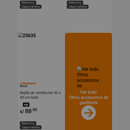
Retira hoy
Retira hoy
Llega mañana
Llega mañana
GALO
Ver todo
Rejilla de ventilación 30 x
Otros accesorios de
30 cm Galo
gasfitería
.90
88
s/
Retira hoy
Llega mañana