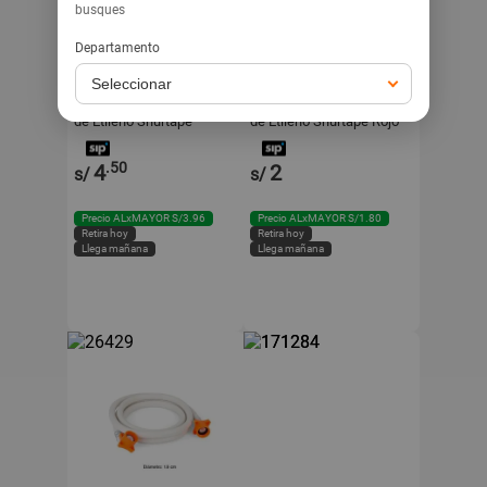
busques
Departamento
SHURTAPE
SHURTAPE
Cinta de Politetrafluoruro
Cinta de Politetrafluoruro
de Etileno Shurtape
de Etileno Shurtape Rojo
Amarillo para Gas
19mmx10 Yd
12mmx8 Yd
.50
4
2
s/
s/
Precio ALxMAYOR S/3.96
Precio ALxMAYOR S/1.80
Retira hoy
Retira hoy
Llega mañana
Llega mañana