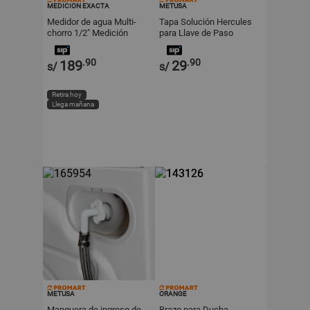
MEDICION EXACTA
METUSA
Medidor de agua Multi-
Tapa Solución Hercules
chorro 1/2" Medición
para Llave de Paso
Exacta
Metusa Blanco de
Polietileno
.90
.90
189
29
s/
s/
Retira hoy
Llega mañana
METUSA
ORANGE
Manguera de ingreso de
Brazo para Ducha