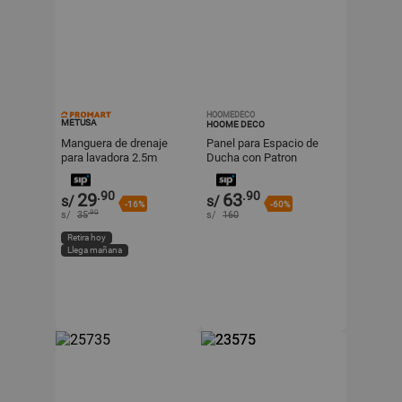
HOOMEDECO
METUSA
HOOME DECO
Manguera de drenaje
Panel para Espacio de
para lavadora 2.5m
Ducha con Patron
Metusa
Triangulos Color Negro
180x180cm Y+Papel
.90
.90
29
63
s/
s/
Regalo
-16%
-60%
.90
s/
35
s/
160
Retira hoy
Llega mañana