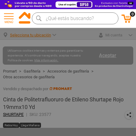
0
MENÚ
Selecciona tu ubicación
Mi cuenta
Utilizamos cookies internas y externas para garantizar tu
Aceptar
experiencia. Al continuar navegando, aceptas nuestra
Política de cookies.
Más información.
Gasfitería
Accesorios de gasfitería
Otros accesorios de gasfitería
Vendido y despachado por
Cinta de Politetrafluoruro de Etileno Shurtape Rojo
19mmx10 Yd
SHURTAPE
SKU: 23577
Retira Hoy
Llega Mañana