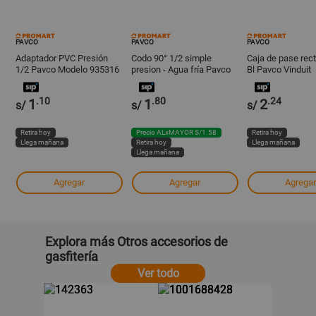
PAVCO
PAVCO
PAVCO
Adaptador PVC Presión
Codo 90° 1/2 simple
Caja de pase rec
1/2 Pavco Modelo 935316
presion - Agua fría Pavco
Bl Pavco Vinduit
Gris
.10
.80
.24
1
1
2
s/
s/
s/
Retira hoy
Precio ALxMAYOR S/1.58
Retira hoy
Llega mañana
Retira hoy
Llega mañana
Llega mañana
Agregar
Agregar
Agregar
Explora más Otros accesorios de
gasfitería
Ver todo