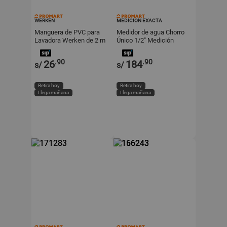
WERKEN
MEDICION EXACTA
Manguera de PVC para
Medidor de agua Chorro
Lavadora Werken de 2 m
Único 1/2" Medición
Blanco
Exacta
.90
.90
26
184
s/
s/
Retira hoy
Retira hoy
Llega mañana
Llega mañana