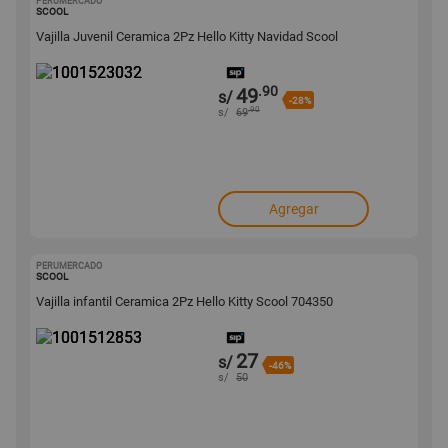
PERUMERCADO
1001523032
SCOOL
Vajilla Juvenil Ceramica 2Pz Hello Kitty Navidad Scool
.90
49
s/
-28%
.90
s/
69
Agregar
PERUMERCADO
1001512853
SCOOL
Vajilla infantil Ceramica 2Pz Hello Kitty Scool 704350
27
s/
-46%
s/
50