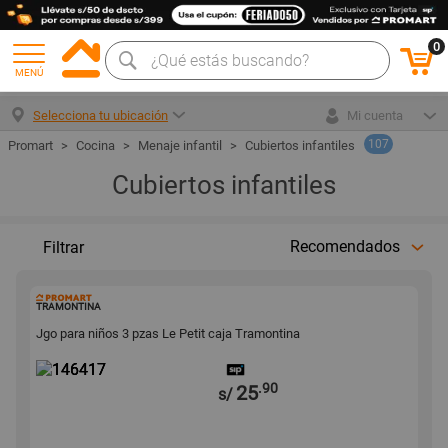
0
MENÚ
Selecciona tu ubicación
Mi cuenta
107
Cocina
Menaje infantil
Cubiertos infantiles
Cubiertos infantiles
Recomendados
Filtrar
146417
TRAMONTINA
Jgo para niños 3 pzas Le Petit caja Tramontina
.90
25
s/