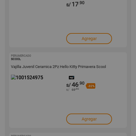
.90
17
s/
Agregar
PERUMERCADO
1001524975
SCOOL
Vajilla Juvenil Ceramica 2Pz Hello Kitty Primavera Scool
.90
46
s/
-32%
.90
s/
69
Agregar