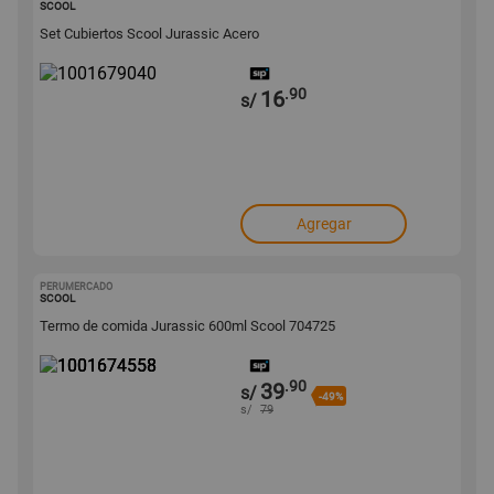
SCOOL
Set Cubiertos Scool Jurassic Acero
.90
16
s/
Agregar
PERUMERCADO
1001674558
SCOOL
Termo de comida Jurassic 600ml Scool 704725
.90
39
s/
-49%
s/
79