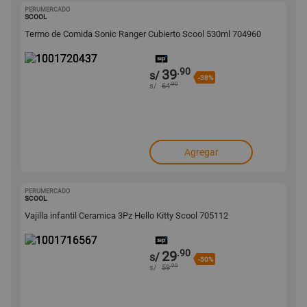
PERUMERCADO
1001720437
SCOOL
Termo de Comida Sonic Ranger Cubierto Scool 530ml 704960
.90
39
s/
-38%
.90
s/
64
Agregar
PERUMERCADO
1001716567
SCOOL
Vajilla infantil Ceramica 3Pz Hello Kitty Scool 705112
.90
29
s/
-50%
.90
s/
59