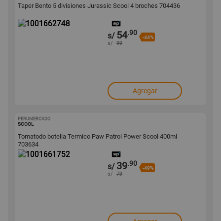
Taper Bento 5 divisiones Jurassic Scool 4 broches 704436
.90
54
s/
-44%
s/
99
Agregar
PERUMERCADO
1001661752
SCOOL
Tomatodo botella Termico Paw Patrol Power Scool 400ml
703634
.90
39
s/
-49%
s/
79