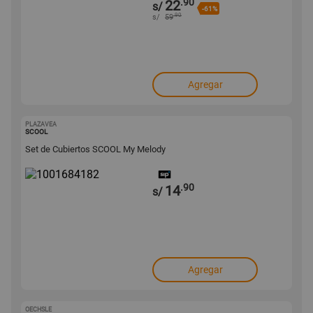
.90
22
s/
-61%
.90
s/
59
Agregar
PLAZAVEA
1001684182
SCOOL
Set de Cubiertos SCOOL My Melody
.90
14
s/
Agregar
OECHSLE
1001679040