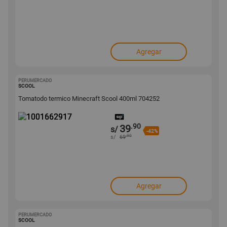
Agregar
PERUMERCADO
1001662917
SCOOL
Tomatodo termico Minecraft Scool 400ml 704252
.90
39
s/
-42%
.90
s/
69
Agregar
PERUMERCADO
1001662748
SCOOL