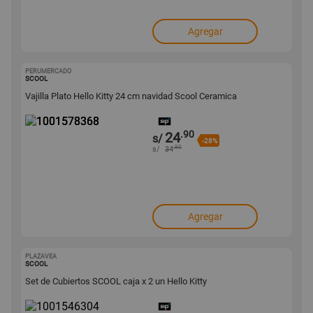
Agregar
PERUMERCADO
1001578368
SCOOL
Vajilla Plato Hello Kitty 24 cm navidad Scool Ceramica
.90
24
s/
-28%
.90
s/
34
Agregar
PLAZAVEA
1001546304
SCOOL
Set de Cubiertos SCOOL caja x 2 un Hello Kitty