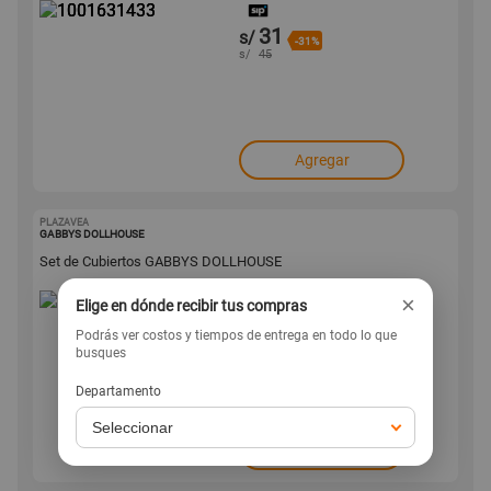
31
s/
-31%
s/
45
Agregar
PLAZAVEA
1001629357
GABBYS DOLLHOUSE
Set de Cubiertos GABBYS DOLLHOUSE
×
Elige en dónde recibir tus compras
.90
14
s/
Podrás ver costos y tiempos de entrega en todo lo que
busques
Departamento
Agregar