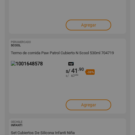
Agregar
PERUMERCADO
1001648578
SCOOL
Termo de comida Paw Patrol Cubierto N Scool 530ml 704719
.90
41
s/
-38%
.90
s/
67
Agregar
OECHSLE
1001634991
INFANTI
Set Cubiertos De Silicona Infanti Niña