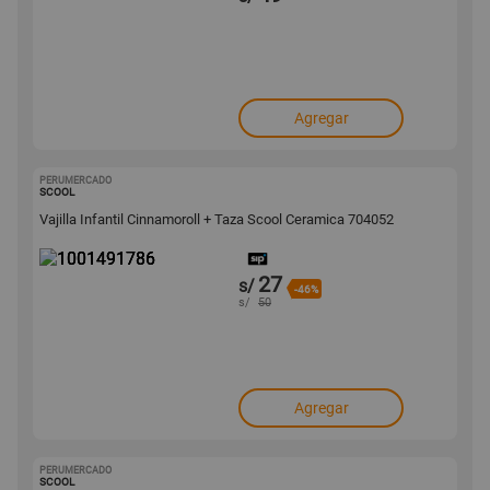
Agregar
PERUMERCADO
1001491786
SCOOL
Vajilla Infantil Cinnamoroll + Taza Scool Ceramica 704052
27
s/
-46%
s/
50
Agregar
PERUMERCADO
1001491732
SCOOL