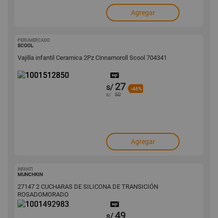
Agregar
PERUMERCADO
1001512850
SCOOL
Vajilla infantil Ceramica 2Pz Cinnamoroll Scool 704341
27
s/
-46%
s/
50
Agregar
INFANTI
1001492983
MUNCHKIN
27147 2 CUCHARAS DE SILICONA DE TRANSICIÓN
ROSADOMORADO
49
s/