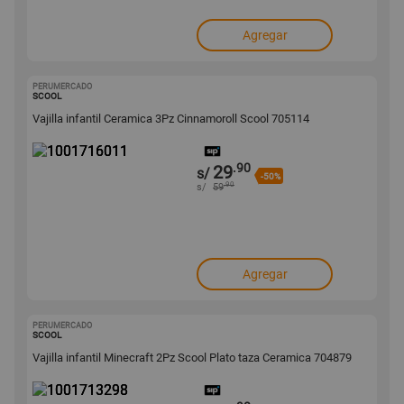
Agregar
PERUMERCADO
1001716011
SCOOL
Vajilla infantil Ceramica 3Pz Cinnamoroll Scool 705114
.90
29
s/
-50%
.90
s/
59
Agregar
PERUMERCADO
1001713298
SCOOL
Vajilla infantil Minecraft 2Pz Scool Plato taza Ceramica 704879