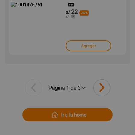
22
s/
-37%
s/
35
Agregar
Ir a la home