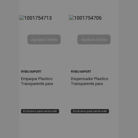
RYBIU IMPORT
RYBIU IMPORT
Empaque Plastico
Dispensador Plastico
Transparente para
Transparente para
Alimentos 20m x 30cm
Alimentos 20m x 30cm Y
Cocina Y Post It
Regalo Sticker
Exclusivo para venta web
Exclusivo para venta web