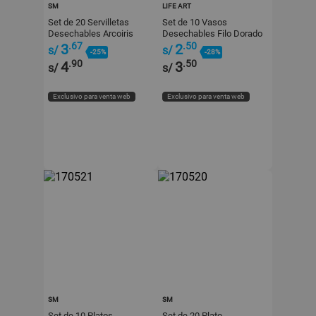
SM
LIFE ART
Set de 20 Servilletas
Set de 10 Vasos
Desechables Arcoiris
Desechables Filo Dorado
33x33cm
266ml Life Art
.67
.50
3
2
s/
s/
-25%
-28%
.90
.50
4
3
s/
s/
Exclusivo para venta web
Exclusivo para venta web
SM
SM
Set de 10 Platos
Set de 20 Plato