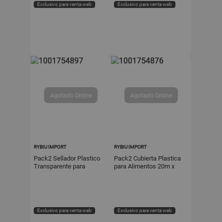
Exclusivo para venta web
Exclusivo para venta web
RYBIU IMPORT
RYBIU IMPORT
Pack2 Sellador Plastico
Pack2 Cubierta Plastica
Transparente para
para Alimentos 20m x
Alimentos 20m x 30cm
30cm Transparente Uso
Hogar Y Papel Regalo
Cocina
Exclusivo para venta web
Exclusivo para venta web