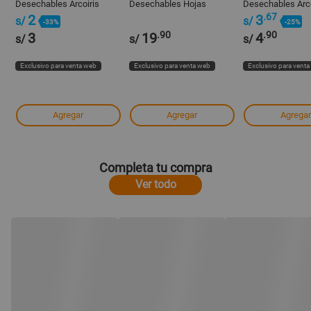
Desechables Arcoiris
Desechables Hojas
Desechables Arco
266ml
Verde/Blanco 355ml
33x33cm
.67
2
3
s/
s/
-33%
-25%
Designers - Vintage
.90
.90
3
19
4
s/
s/
s/
Exclusivo para venta web
Exclusivo para venta web
Exclusivo para vent
Agregar
Agregar
Agregar
Completa tu compra
Ver todo