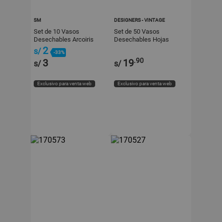
SM
DESIGNERS - VINTAGE
Set de 10 Vasos
Set de 50 Vasos
Desechables Arcoiris
Desechables Hojas
266ml
Verde/Blanco 355ml
2
s/
-33%
Designers - Vintage
.90
3
19
s/
s/
Exclusivo para venta web
Exclusivo para venta web