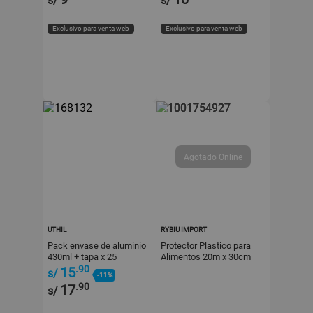
s/
s/
Exclusivo para venta web
Exclusivo para venta web
UTHIL
RYBIU IMPORT
Pack envase de aluminio
Protector Plastico para
430ml + tapa x 25
Alimentos 20m x 30cm
unidades Uthil
Transparente Hogar Y
.90
15
s/
-11%
Ligas Regalo
.90
17
s/