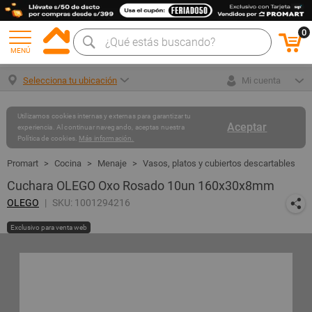
0
MENÚ
Selecciona tu ubicación
Mi cuenta
Utilizamos cookies internas y externas para garantizar tu
Aceptar
experiencia. Al continuar navegando, aceptas nuestra
Política de cookies.
Más información.
Cocina
Menaje
Vasos, platos y cubiertos descartables
Cuchara OLEGO Oxo Rosado 10un 160x30x8mm
OLEGO
SKU: 1001294216
Exclusivo para venta web