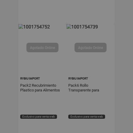
RYBIU IMPORT
RYBIU IMPORT
Pack2 Recubrimiento
Pack6 Rollo
Plastico para Alimentos
Transparente para
20m x 30cm
Alimentos 20m x 30cm
Transparente Y Regalo
Cocina Hogar
Sticker
Exclusivo para venta web
Exclusivo para venta web