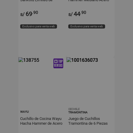
Acero Inoxidable Plata
Inoxidable y Mango de
Madera Pakka
.90
.90
69
44
s/
s/
Exclusivo para venta web
Exclusivo para venta web
OECHSLE
WAYU
TRAMONTINA
Cuchillo de Cocina Wayu
Juego de Cuchillos
Hacha Hammer de Acero
Tramontina de 6 Piezas
Inoxidable y Mango
Plenus
Pakka