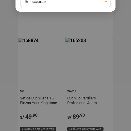
Exclusivo para venta web
Exclusivo para venta web
SM
WAYU
Set de Cuchilleria 16
Cuchillo Parrillero
Piezas York Kingstone
Profesional Acero
Inoxidable Wayu
.90
.90
49
89
s/
s/
Exclusivo para venta web
Exclusivo para venta web