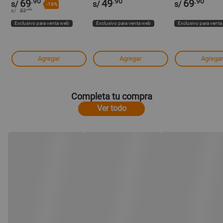
.90
.90
.90
69
49
69
s/
s/
s/
-16%
.70
s/
83
Exclusivo para venta web
Exclusivo para venta web
Exclusivo para vent
Agregar
Agregar
Agregar
Completa tu compra
Ver todo