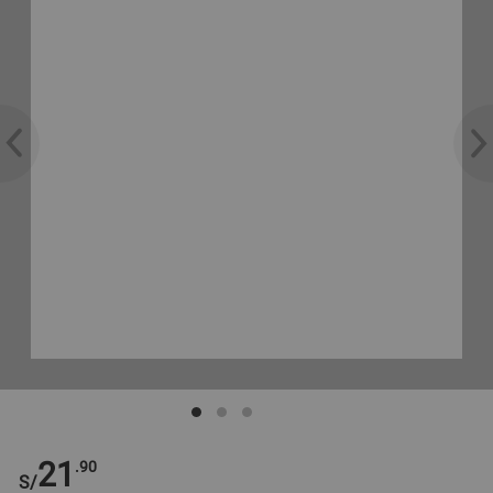
21
.90
S/