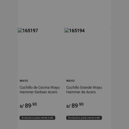
WAYU
WAYU
Cuchillo de Cocina Wayu
Cuchillo Grande Wayu
Hammer Serbian Acero
Hammer de Acero
Inoxidable Alto Carbono
Inoxidable con Mango de
Mango de Madera Pakka
Madera Pakka
.90
.90
89
89
s/
s/
Negro
Exclusivo para venta web
Exclusivo para venta web