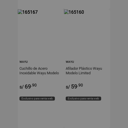
WAYU
WAYU
Cuchillo de Acero
Afilador Plástico Wayu
Inoxidable Wayu Modelo
Modelo Limited
WAYU CUCHILLO
Profesional
.90
.90
69
59
s/
s/
Exclusivo para venta web
Exclusivo para venta web