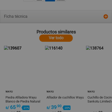
Ficha técnica
Productos similares
Ver todo
WAYU
WAYU
WAYU
Piedra Afiladora Wayu
Afilador de cuchillos Wayu
Cuchillo de Coci
Blanco de Piedra Natural
Sankotu Limited 
Inoxidable Plata
.90
.90
65
39
s/
s/
-21%
-20%