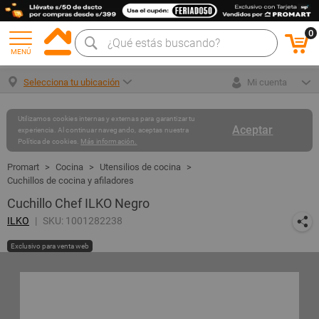
0
MENÚ
Selecciona tu ubicación
Mi cuenta
Utilizamos cookies internas y externas para garantizar tu
Aceptar
experiencia. Al continuar navegando, aceptas nuestra
Política de cookies.
Más información.
Cocina
Utensilios de cocina
Cuchillos de cocina y afiladores
Cuchillo Chef ILKO Negro
ILKO
SKU: 1001282238
Exclusivo para venta web