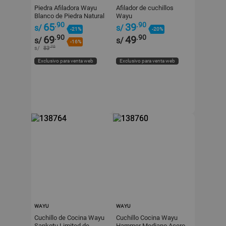
Piedra Afiladora Wayu
Afilador de cuchillos
Blanco de Piedra Natural
Wayu
.90
.90
65
39
s/
s/
-21%
-20%
.90
.90
69
49
s/
s/
-16%
.70
s/
83
Exclusivo para venta web
Exclusivo para venta web
WAYU
WAYU
Cuchillo de Cocina Wayu
Cuchillo Cocina Wayu
Sankotu Limited de
Hammer Mediano Acero