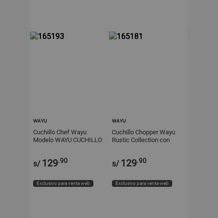
WAYU
WAYU
Cuchillo Chef Wayu
Cuchillo Chopper Wayu
Modelo WAYU CUCHILLO
Rustic Collection con
CHEF CON FUNDA
Funda de Cuero
RUSTIC COLECCTION
.90
.90
129
129
s/
s/
Exclusivo para venta web
Exclusivo para venta web