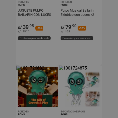
ROHIZHEN
ROHIZHEN
ROHS
ROHS
JUGUETE PULPO
Pulpo Musical Bailarín
BAILARIN CON LUCES
Eléctrico con Luces x2
unidades
.95
.90
39
79
s/
s/
-50%
-38%
.90
s/
79
s/
129
Exclusivo para venta web
Exclusivo para venta web
ROHIZHEN
IMPORTACIONESROHS
ROHS
ROHS