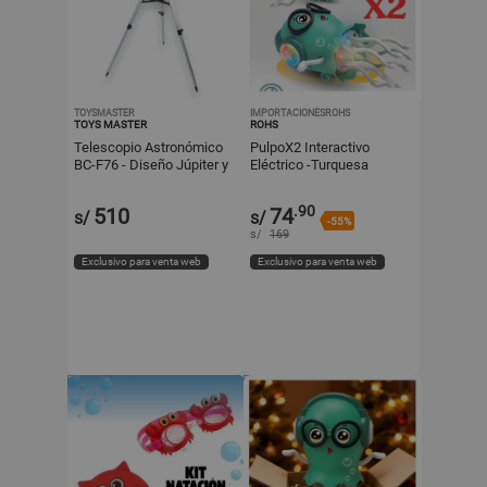
TOYSMASTER
IMPORTACIONESROHS
TOYS MASTER
ROHS
Telescopio Astronómico
PulpoX2 Interactivo
BC-F76 - Diseño Júpiter y
Eléctrico -Turquesa
Galaxia con Trípode
.90
510
74
s/
s/
-55%
s/
169
Exclusivo para venta web
Exclusivo para venta web