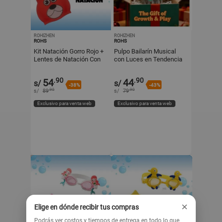
ROHIZHEN
ROHIZHEN
ROHS
ROHS
Kit Natación Gorro Rojo +
Pulpo Bailarín Musical
Lentes de Natación Con
con Luces en Tendencia
Diseño de Cangrejo Para
Niños
.90
.90
54
44
s/
s/
-38%
-43%
.90
.90
s/
89
s/
79
Exclusivo para venta web
Exclusivo para venta web
×
Elige en dónde recibir tus compras
Podrás ver costos y tiempos de entrega en todo lo que