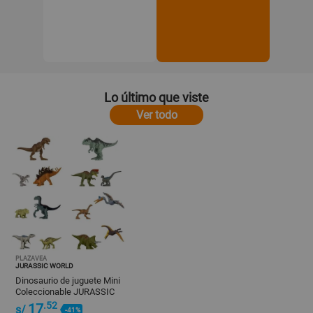
Lo último que viste
Ver todo
PLAZAVEA
JURASSIC WORLD
Dinosaurio de juguete Mini
Coleccionable JURASSIC
WORLD
.52
17
s/
-41%