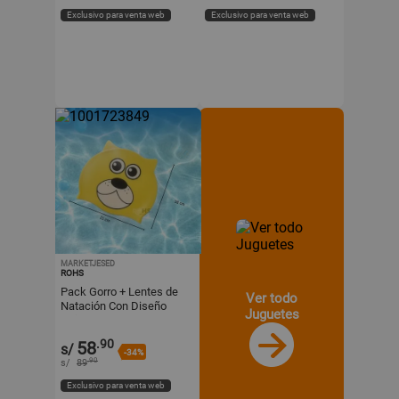
Exclusivo para venta web
Exclusivo para venta web
MARKETJESED
ROHS
Pack Gorro + Lentes de
Ver todo
Natación Con Diseño
Juguetes
Niños
.90
58
s/
-34%
.90
s/
89
Exclusivo para venta web