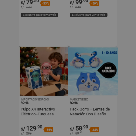
.50
.90
79
99
s/
s/
-55%
-59%
s/
179
s/
249
Exclusivo para venta web
Exclusivo para venta web
IMPORTACIONESROHS
MARKETJESED
ROHS
ROHS
Pulpo X4 Interactivo
Pack Gorro + Lentes de
Eléctrico -Turquesa
Natación Con Diseño
Para Niños Azul
.90
.90
129
58
s/
s/
-56%
-34%
.90
s/
299
s/
89