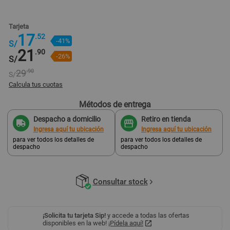
Tarjeta
17
.52
-41%
S/
21
.90
-26%
S/
29
.90
S/
Calcula tus cuotas
Métodos de entrega
s/ 9
.61
2 cuotas
Pago mensual
Despacho a domicilio
Retiro en tienda
Ingresa aquí tu ubicación
Ingresa aquí tu ubicación
para ver todos los detalles de
para ver todos los detalles de
despacho
despacho
Consultar stock
¡Solicita tu tarjeta Sip!
y accede a todas las ofertas
disponibles en la web!
¡Pídela aquí!