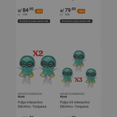
NAVIDEÑO
.90
.90
84
79
s/
s/
-52%
-52%
s/
179
s/
169
Exclusivo para venta web
Exclusivo para venta web
IMPORTACIONESROHS
IMPORTACIONESROHS
ROHS
ROHS
Pulpo Interactivo
Pulpo X3 Interactivo
Eléctrico -Turquesa
Eléctrico -Turquesa
Navideño X2