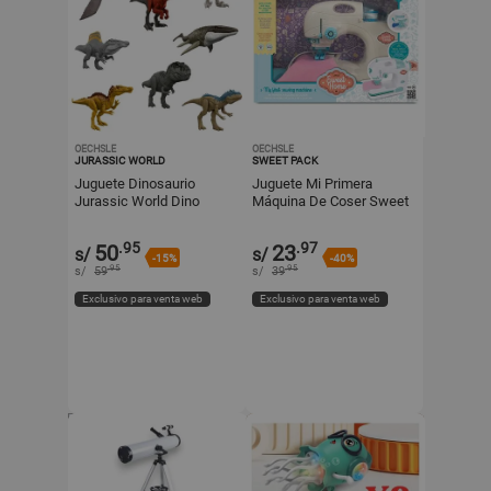
OECHSLE
OECHSLE
JURASSIC WORLD
SWEET PACK
Juguete Dinosaurio
Juguete Mi Primera
Jurassic World Dino
Máquina De Coser Sweet
Rebirth 12" Jgc04
Home
.95
.97
50
23
s/
s/
-15%
-40%
.95
.95
s/
59
s/
39
Exclusivo para venta web
Exclusivo para venta web