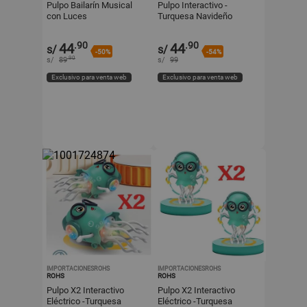
Pulpo Bailarín Musical
Pulpo Interactivo -
con Luces
Turquesa Navideño
.90
.90
44
44
s/
s/
-50%
-54%
.90
s/
89
s/
99
Exclusivo para venta web
Exclusivo para venta web
IMPORTACIONESROHS
IMPORTACIONESROHS
ROHS
ROHS
Pulpo X2 Interactivo
Pulpo X2 Interactivo
Eléctrico -Turquesa
Eléctrico -Turquesa