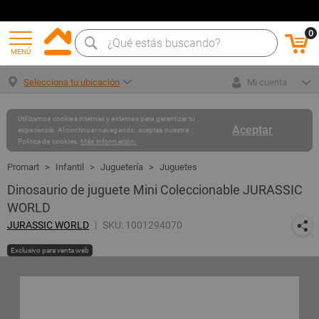
0
MENÚ
Selecciona tu ubicación
Mi cuenta
Utilizamos cookies internas y externas para garantizar tu
Aceptar
experiencia. Al continuar navegando, aceptas nuestra
Política de cookies.
Más información.
Infantil
Juguetería
Juguetes
Dinosaurio de juguete Mini Coleccionable JURASSIC
WORLD
JURASSIC WORLD
SKU: 1001294070
Exclusivo para venta web