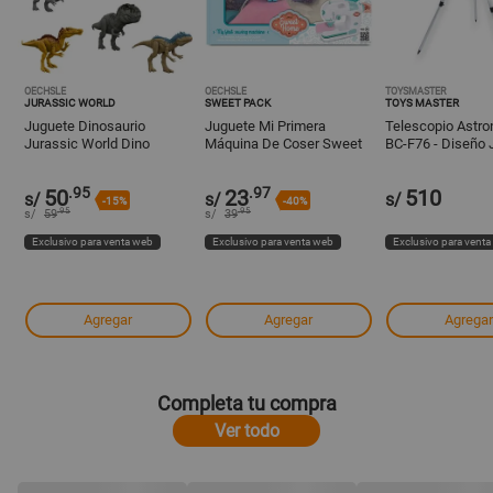
OECHSLE
OECHSLE
TOYSMASTER
JURASSIC WORLD
SWEET PACK
TOYS MASTER
Juguete Dinosaurio
Juguete Mi Primera
Telescopio Astr
Jurassic World Dino
Máquina De Coser Sweet
BC-F76 - Diseño J
Rebirth 12" Jgc04
Home
Galaxia con Tríp
.95
.97
50
23
510
s/
s/
s/
-15%
-40%
.95
.95
s/
59
s/
39
Exclusivo para venta web
Exclusivo para venta web
Exclusivo para vent
Agregar
Agregar
Agregar
Completa tu compra
Ver todo