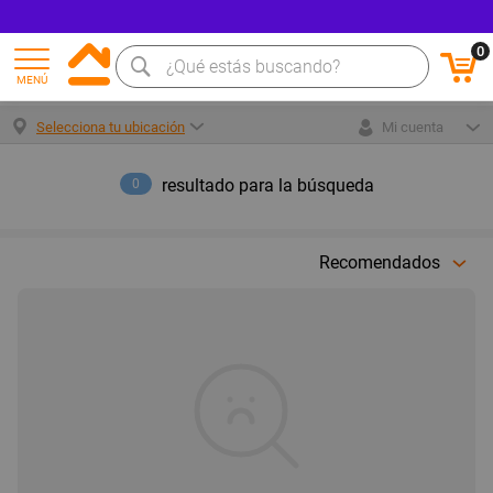
0
MENÚ
Selecciona tu ubicación
Mi cuenta
resultado para la búsqueda
0
Recomendados