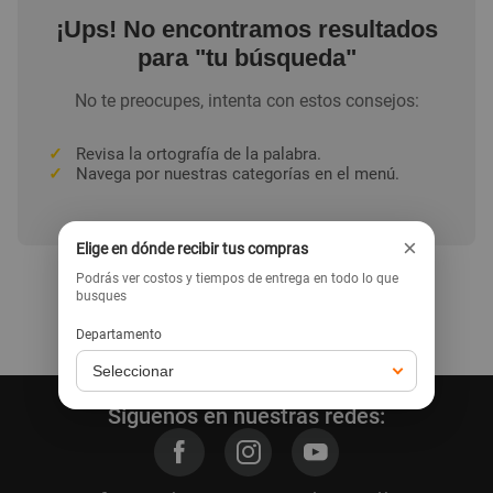
¡Ups! No encontramos resultados
para "tu búsqueda"
No te preocupes, intenta con estos consejos:
✓
Revisa la ortografía de la palabra.
✓
Navega por nuestras categorías en el menú.
×
Elige en dónde recibir tus compras
Podrás ver costos y tiempos de entrega en todo lo que
busques
Ir a la home
Departamento
Síguenos en nuestras redes: