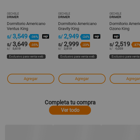
OECHSLE
OECHSLE
OECHSLE
DRIMER
DRIMER
DRIMER
Dormitorio Americano
Dormitorio Americano
Dormitorio Amer
Ventus King
Gravity King
Ozono King
3,549
2,949
s/
s/
-36%
-24%
3,649
2,999
2,519
s/
s/
s/
-35%
-23%
-37
s/
5,619
s/
3,919
s/
4,059
Exclusivo para venta web
Exclusivo para venta web
Exclusivo para vent
Agregar
Agregar
Agregar
Completa tu compra
Ver todo