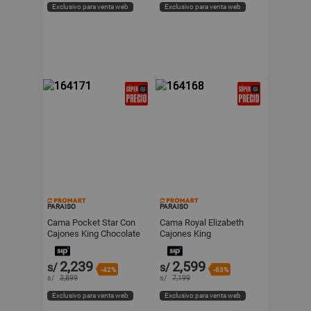
Exclusivo para venta web
Exclusivo para venta web
PARAISO
PARAISO
Cama Pocket Star Con
Cama Royal Elizabeth
Cajones King Chocolate
Cajones King
Paraiso
Champagne Paraiso
2,239
2,599
s/
s/
-42%
-63%
s/
3,899
s/
7,199
Exclusivo para venta web
Exclusivo para venta web