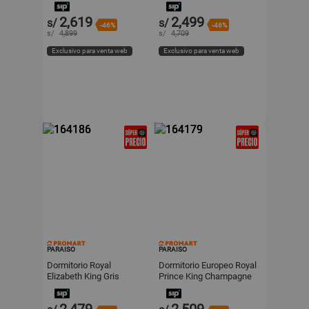
Paraiso
Paraiso
2,619
2,499
s/
s/
-46%
-46%
s/
4,899
s/
4,709
Exclusivo para venta web
Exclusivo para venta web
PARAISO
PARAISO
Dormitorio Royal
Dormitorio Europeo Royal
Elizabeth King Gris
Prince King Champagne
Paraiso
Paraiso