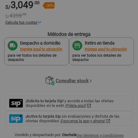
3,049
.00
-30%
S/
4399
.00
S/
Calcula tus cuotas
Métodos de entrega
s/ 1616
.86
2 cuotas
Pago mensual
Despacho a domicilio
Retiro en tienda
Ingresa aquí tu ubicación
Ingresa aquí tu ubicación
para ver todos los detalles de
para ver todos los detalles de
despacho
despacho
Consultar stock
¡Solicita tu tarjeta Sip!
y accede a todas las ofertas
disponibles en la web!
¡Pídela aquí!
¡Activa tu tarjeta Sip
sin evaluaciones y disfruta de las
ofertas disponibles
¡Descarga la app y ahorra!
Vendido y despachado por:
Oechsle
Ver términos y condiciones