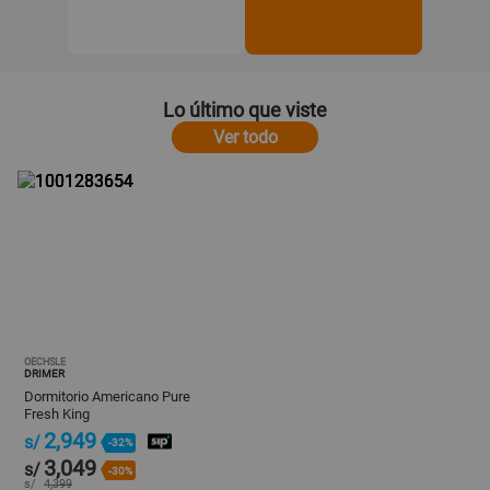
Lo último que viste
Ver todo
OECHSLE
DRIMER
Dormitorio Americano Pure
Fresh King
2,949
s/
-32%
3,049
s/
-30%
s/
4,399