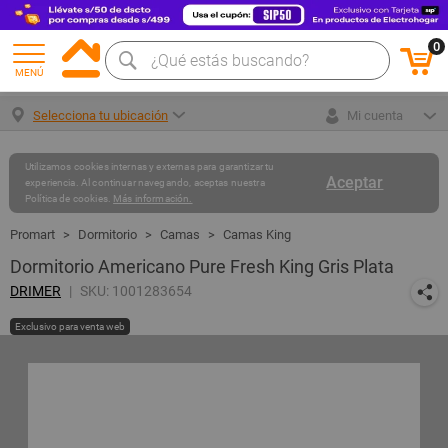
0
MENÚ
Selecciona tu ubicación
Mi cuenta
Utilizamos cookies internas y externas para garantizar tu
Aceptar
experiencia. Al continuar navegando, aceptas nuestra
Política de cookies.
Más información.
Dormitorio
Camas
Camas King
Dormitorio Americano Pure Fresh King Gris Plata
DRIMER
SKU: 1001283654
Exclusivo para venta web