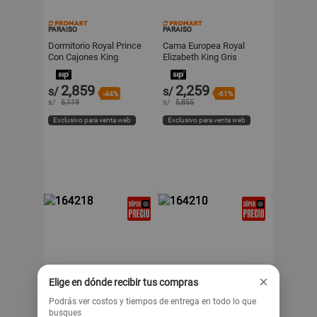
PARAISO
PARAISO
Dormitorio Royal Prince
Cama Europea Royal
Con Cajones King
Elizabeth King Gris
Champagne Paraiso
Paraiso
2,859
2,259
s/
s/
-44%
-61%
s/
5,119
s/
5,855
Exclusivo para venta web
Exclusivo para venta web
×
Elige en dónde recibir tus compras
Podrás ver costos y tiempos de entrega en todo lo que
busques