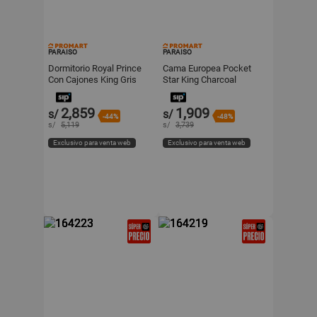
PARAISO
PARAISO
Dormitorio Royal Prince
Cama Europea Pocket
Con Cajones King Gris
Star King Charcoal
Paraiso
Paraiso
2,859
1,909
s/
s/
-44%
-48%
s/
5,119
s/
3,739
Exclusivo para venta web
Exclusivo para venta web