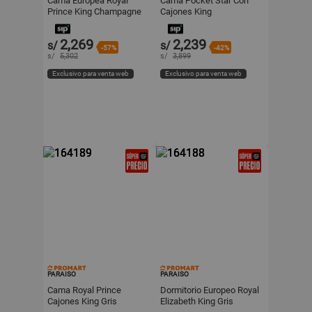
Cama Europea Royal
Cama Pocket Star Con
Prince King Champagne
Cajones King
Paraiso
Champagne Paraiso
2,269
2,239
s/
s/
-57%
-42%
s/
5,302
s/
3,899
Exclusivo para venta web
Exclusivo para venta web
PARAISO
PARAISO
Cama Royal Prince
Dormitorio Europeo Royal
Cajones King Gris
Elizabeth King Gris