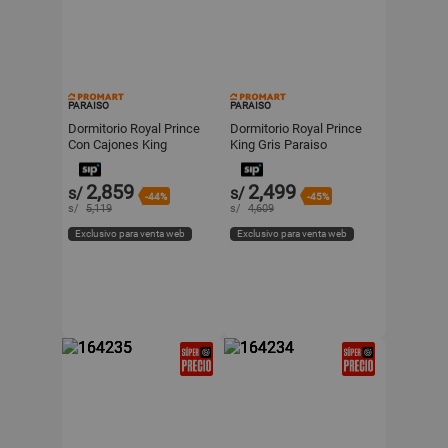
PARAISO
PARAISO
Dormitorio Royal Prince
Dormitorio Royal Prince
Con Cajones King
King Gris Paraiso
Chocolate Paraiso
2,859
2,499
s/
s/
-44%
-45%
s/
5,119
s/
4,609
Exclusivo para venta web
Exclusivo para venta web