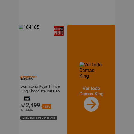
PARAISO
Dormitorio Royal Prince
Ver todo
King Chocolate Paraiso
Camas King
2,499
s/
-45%
s/
4,609
Exclusivo para venta web