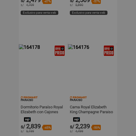
2,479
2,509
s/
s/
-47%
-57%
s/
4,709
s/
5,890
Exclusivo para venta web
Exclusivo para venta web
PARAISO
PARAISO
Dormitorio Paraíso Royal
Cama Royal Elizabeth
Elizabeth con Cajones
King Champagne Paraiso
King Champagne
2,839
2,239
s/
s/
-45%
-50%
s/
5,199
s/
4,499