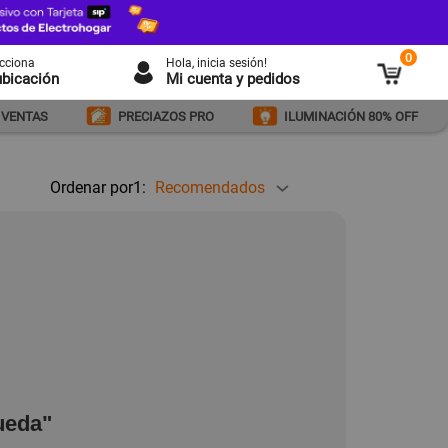
0
ecciona
Hola
, inicia sesión!
ubicación
Mi cuenta y pedidos
 VENTAS
PRECIAZOS PRO
ILUMINACIÓN 80% OFF
Ordenar por1:
Recomendados
ueda"