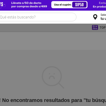
Sel
tu 
TOP
! No encontramos resultados para "tu búsq