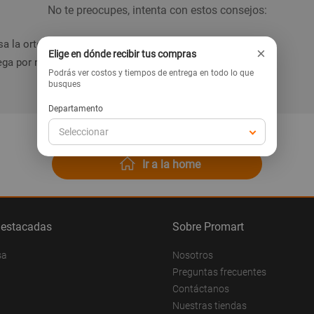
No te preocupes, intenta con estos consejos:
a la ortografía de la palabra.
×
Elige en dónde recibir tus compras
ga por nuestras categorías en el menú.
Podrás ver costos y tiempos de entrega en todo lo que
busques
Departamento
Seleccionar
Ir a la home
destacadas
Sobre Promart
sa
Nosotros
Preguntas frecuentes
Contáctanos
Nuestras tiendas