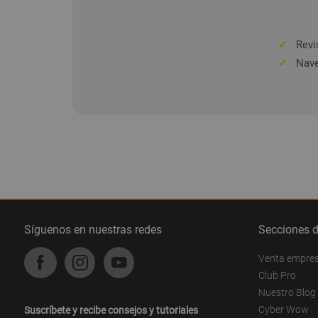
✓
Revis
✓
Nave
Síguenos en nuestras redes
Secciones 
Venta empre
Club Pro
Nuestro Blog
Cyber Wow
Suscríbete y recibe consejos y tutoriales