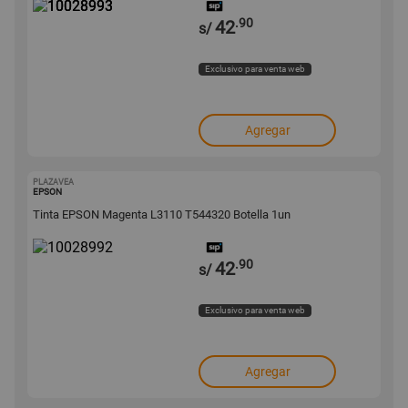
.90
42
s/
Exclusivo para venta web
Agregar
PLAZAVEA
10028992
EPSON
Tinta EPSON Magenta L3110 T544320 Botella 1un
.90
42
s/
Exclusivo para venta web
Agregar