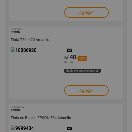
Agregar
OECHSLE
10006920
EPSON
Tinta T544420 Amarillo
40
s/
-20%
s/
50
Exclusivo para venta web
Agregar
PLAZAVEA
9999434
EPSON
Tinta en Botella EPSON 504 Amarillo