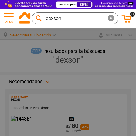
0
MENÚ
Selecciona tu ubicación
Mi cuenta
resultados para la búsqueda
2112
"dexson"
Recomendados
144881
DIXON
Tira led RGB 5m Dixon
80
s/
-46%
.90
s/
149