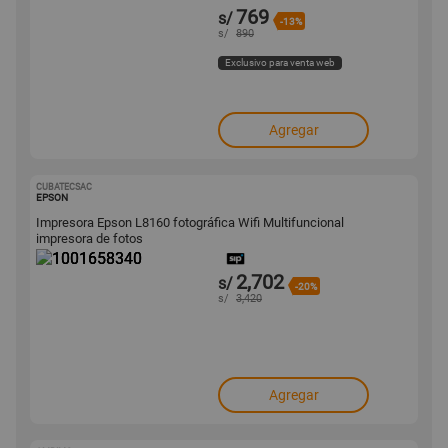
769
s/
-13%
s/
890
Exclusivo para venta web
Agregar
CUBATECSAC
1001658340
EPSON
Impresora Epson L8160 fotográfica Wifi Multifuncional
impresora de fotos
2,702
s/
-20%
s/
3,420
Agregar