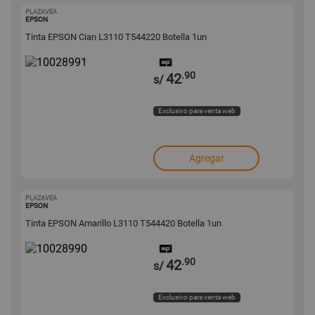
PLAZAVEA
10028991
EPSON
Tinta EPSON Cian L3110 T544220 Botella 1un
.90
42
s/
Exclusivo para venta web
Agregar
PLAZAVEA
10028990
EPSON
Tinta EPSON Amarillo L3110 T544420 Botella 1un
.90
42
s/
Exclusivo para venta web