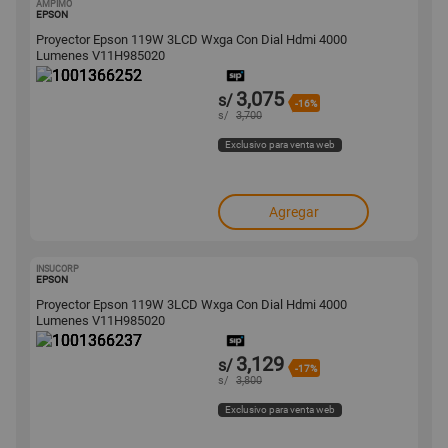
AMPIMO
1001366252
EPSON
Proyector Epson 119W 3LCD Wxga Con Dial Hdmi 4000
Lumenes V11H985020
3,075
s/
-16%
s/
3,700
Exclusivo para venta web
Agregar
INSUCORP
1001366237
EPSON
Proyector Epson 119W 3LCD Wxga Con Dial Hdmi 4000
Lumenes V11H985020
3,129
s/
-17%
s/
3,800
Exclusivo para venta web