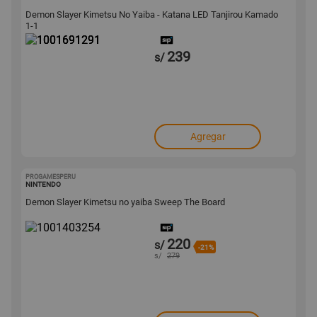
Demon Slayer Kimetsu No Yaiba - Katana LED Tanjirou Kamado
1-1
239
s/
Agregar
PROGAMESPERU
1001403254
NINTENDO
Demon Slayer Kimetsu no yaiba Sweep The Board
220
s/
-21%
s/
279