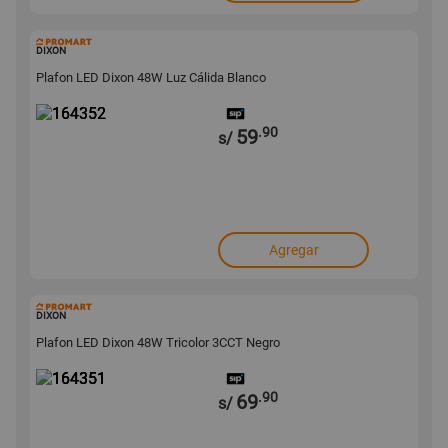
164352
DIXON
Plafon LED Dixon 48W Luz Cálida Blanco
.90
59
s/
Agregar
164351
DIXON
Plafon LED Dixon 48W Tricolor 3CCT Negro
.90
69
s/