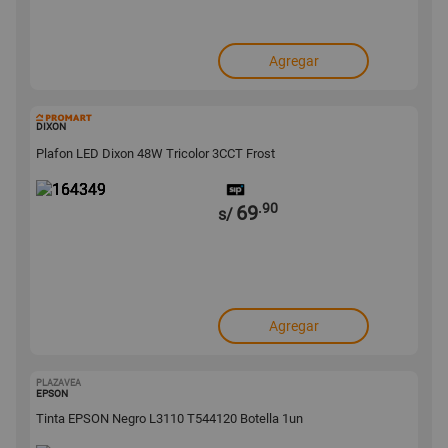
Agregar
164349
DIXON
Plafon LED Dixon 48W Tricolor 3CCT Frost
.90
69
s/
Agregar
PLAZAVEA
10028993
EPSON
Tinta EPSON Negro L3110 T544120 Botella 1un