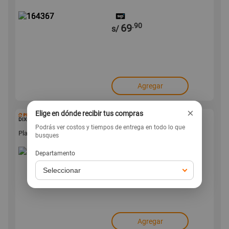
.90
69
s/
Agregar
×
Elige en dónde recibir tus compras
164353
DIXON
Podrás ver costos y tiempos de entrega en todo lo que
Plafon LED Dixon 48W Luz Cálida Negro
busques
Departamento
.90
59
s/
Agregar