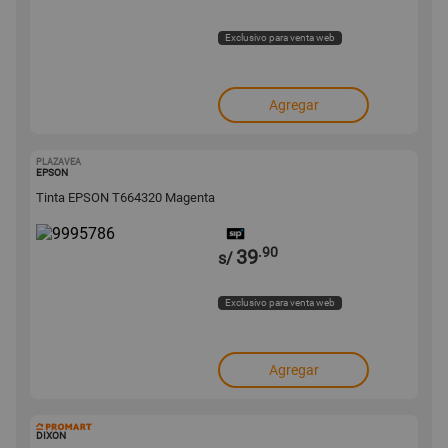
Exclusivo para venta web
Agregar
PLAZAVEA
9995786
EPSON
Tinta EPSON T664320 Magenta
.90
39
s/
Exclusivo para venta web
Agregar
36376
DIXON