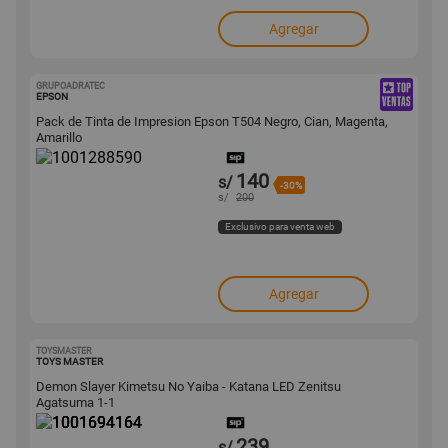
Agregar
GRUPOADRATEC
1001288590
EPSON
Pack de Tinta de Impresion Epson T504 Negro, Cian, Magenta,
Amarillo
140
s/
-30%
s/
200
Exclusivo para venta web
Agregar
TOYSMASTER
1001694164
TOYS MASTER
Demon Slayer Kimetsu No Yaiba - Katana LED Zenitsu
Agatsuma 1-1
239
s/