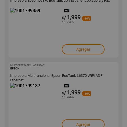
Impresora Epson L6370 EcoTank con Escáner Copiadora y Fax
1,999
s/
-16%
s/
2,399
Agregar
MULTIOFERTASPILLACASSAC
1001799187
EPSON
Impresora Multifuncional Epson EcoTank L6370 WiFi ADF
Ethernet
1,999
s/
-16%
s/
2,399
Agregar