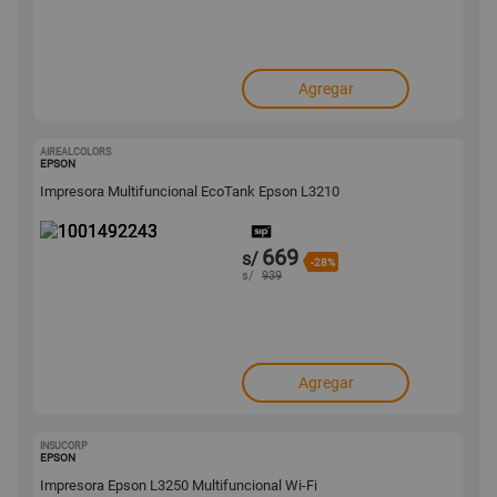
Agregar
AIREALCOLORS
1001492243
EPSON
Impresora Multifuncional EcoTank Epson L3210
669
s/
-28%
s/
939
Agregar
INSUCORP
1001309196
EPSON
Impresora Epson L3250 Multifuncional Wi-Fi