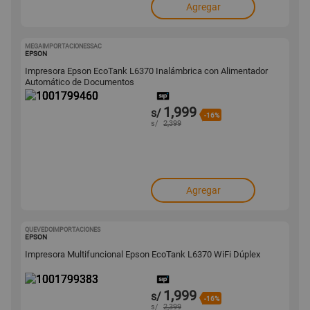
Agregar
MEGAIMPORTACIONESSAC
1001799460
EPSON
Impresora Epson EcoTank L6370 Inalámbrica con Alimentador
Automático de Documentos
1,999
s/
-16%
s/
2,399
Agregar
QUEVEDOIMPORTACIONES
1001799383
EPSON
Impresora Multifuncional Epson EcoTank L6370 WiFi Dúplex
1,999
s/
-16%
s/
2,399