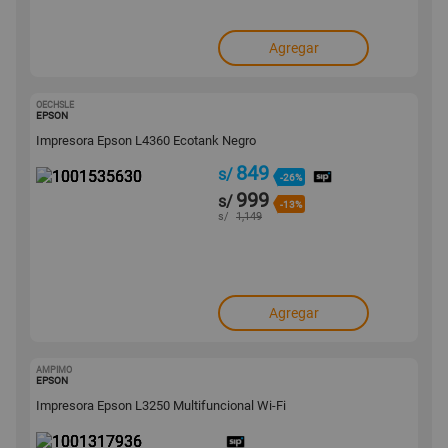
Agregar
OECHSLE
1001535630
EPSON
Impresora Epson L4360 Ecotank Negro
849
s/
-26%
999
s/
-13%
s/
1,149
Agregar
AMPIMO
1001317936
EPSON
Impresora Epson L3250 Multifuncional Wi-Fi