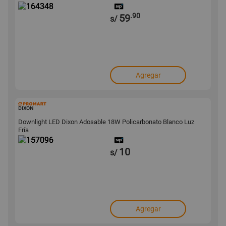
.90
59
s/
Agregar
157096
DIXON
Downlight LED Dixon Adosable 18W Policarbonato Blanco Luz
Fría
10
s/
Agregar