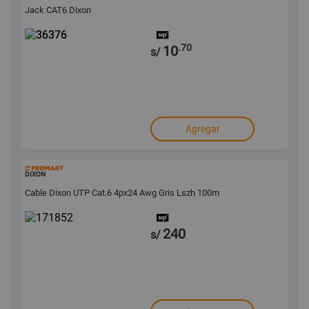
Jack CAT6 Dixon
.70
10
s/
Agregar
171852
DIXON
Cable Dixon UTP Cat.6 4px24 Awg Gris Lszh 100m
240
s/