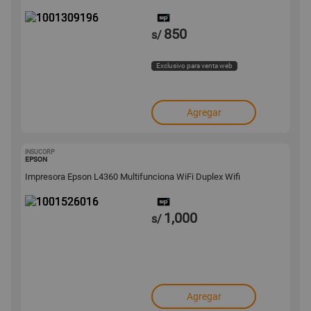
850
s/
Exclusivo para venta web
Agregar
INSUCORP
1001526016
EPSON
Impresora Epson L4360 Multifunciona WiFi Duplex Wifi
1,000
s/
Agregar