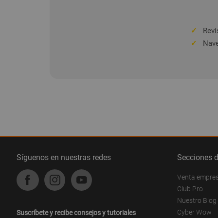
✓
Revis
✓
Nave
Síguenos en nuestras redes
Secciones 
Venta empre
Club Pro
Nuestro Blog
Cyber Wow
Suscríbete y recibe consejos y tutoriales