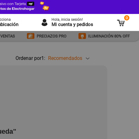
0
ecciona
Hola
, inicia sesión!
ubicación
Mi cuenta y pedidos
 VENTAS
PRECIAZOS PRO
ILUMINACIÓN 80% OFF
Ordenar por1:
Recomendados
ueda"