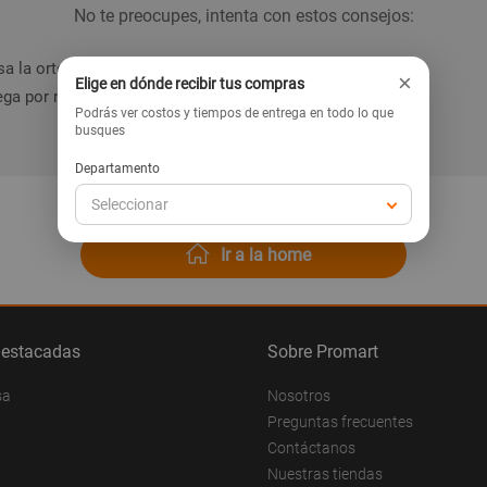
No te preocupes, intenta con estos consejos:
a la ortografía de la palabra.
×
Elige en dónde recibir tus compras
ga por nuestras categorías en el menú.
Podrás ver costos y tiempos de entrega en todo lo que
busques
Departamento
Seleccionar
Ir a la home
destacadas
Sobre Promart
sa
Nosotros
Preguntas frecuentes
Contáctanos
Nuestras tiendas