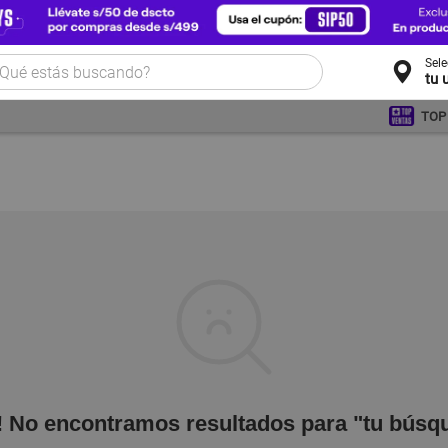
Sel
tu 
TOP
! No encontramos resultados para "tu búsq