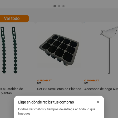
Ver todo
SM
SM
as ajustables de
Set x 3 Semilleros de Plástico
Accesorio de riego Au
 plantas
×
Elige en dónde recibir tus compras
7
12
.90
.90
s/
s/
Podrás ver costos y tiempos de entrega en todo lo que
busques