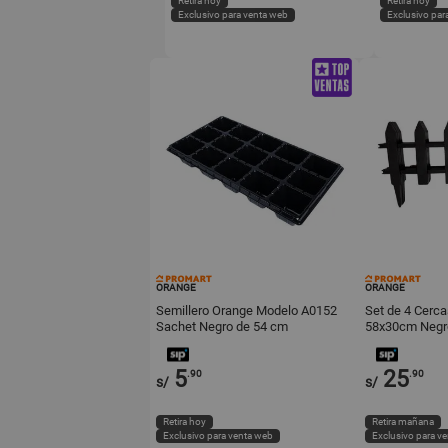
Retira hoy
Retira hoy
Exclusivo para venta web
Exclusivo par
ORANGE
ORANGE
Semillero Orange Modelo A0152
Set de 4 Cerc
Sachet Negro de 54 cm
58x30cm Negr
5
25
.90
.90
s/
s/
Retira hoy
Retira mañana
Exclusivo para venta web
Exclusivo para v