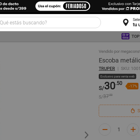
Sel
tu 
TOP
Vendido por megacons
Escoba metálic
TRUPER
SKU: 100
Exclusivo para venta web
30
.50
-17%
S/
37
.00
S/
S