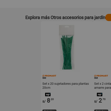
Explora más Otros accesorios para jardín
SM
SM
Set x 20 sujetadores para plantas
Set x 2 cint
20cm
amarre para
8
2
.20
.70
s/
s/