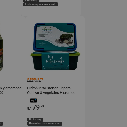
Retira hoy
Exclusivo para venta web
HIDROMEC
s y antorchas
Hidrohuerto Starter Kit para
02
Cultivar 8 Vegetales Hidromec
79
.90
s/
Retira hoy
b
Exclusivo para venta web