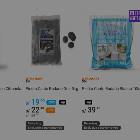
SM
SM
on Citronela
Piedra Canto Rodado Gris 5kg
Piedra Canto Rodado Blanco 10k
19
.90
s/
-20%
22
39
.90
.90
s/
-8%
s/
.90
s/
24
Retira hoy
Retira hoy
Exclusivo para venta web
Exclusivo para venta web