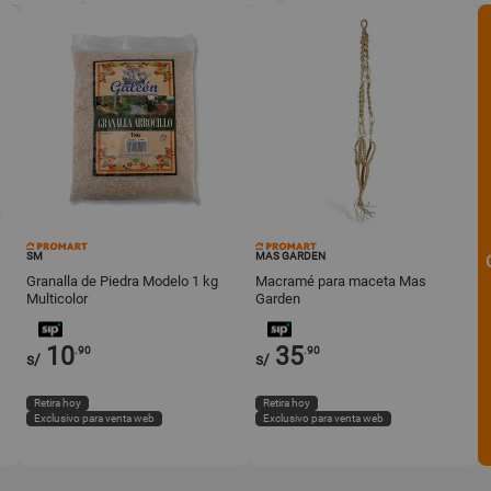
SM
MAS GARDEN
Granalla de Piedra Modelo 1 kg
Macramé para maceta Mas
Multicolor
Garden
10
35
.90
.90
s/
s/
Retira hoy
Retira hoy
Exclusivo para venta web
Exclusivo para venta web