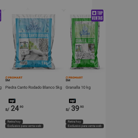
SM
SM
g
Piedra Canto Rodado Blanco 5kg
Granalla 10 kg
24
39
.90
.90
s/
s/
Retira hoy
Retira hoy
Exclusivo para venta web
Exclusivo para venta web