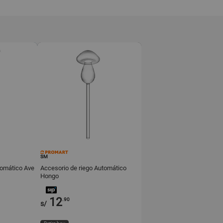
SM
tomático Ave
Accesorio de riego Automático
Hongo
12
.90
s/