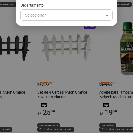
Retira hoy
Retira hoy
a venta web
Exclusivo para venta web
Exclusivo para venta web
Departamento
Seleccionar
ORANGE
MDTECH
as Nylon Orange
Set de 4 Cercas Nylon Orange
Aceite para lámpara
o
58x31cm Blanco
Mdtech Modelo BIO
25
19
.90
.90
s/
s/
Retira mañana
Retira hoy
enta web
Exclusivo para venta web
Exclusivo para venta we