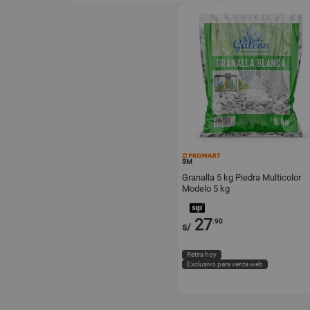
SM
Granalla 5 kg Piedra Multicolor
Modelo 5 kg
27
.90
s/
Retira hoy
Exclusivo para venta web