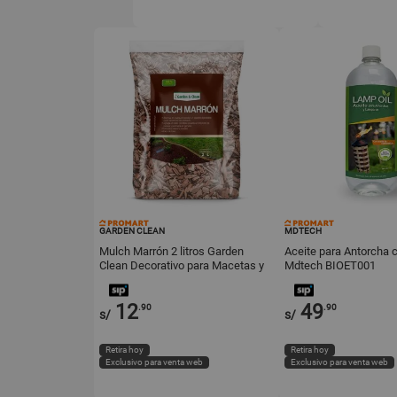
GARDEN CLEAN
MDTECH
Mulch Marrón 2 litros Garden
Aceite para Antorcha c
Clean Decorativo para Macetas y
Mdtech BIOET001
Jardín
12
49
.90
.90
s/
s/
Retira hoy
Retira hoy
Exclusivo para venta web
Exclusivo para venta web