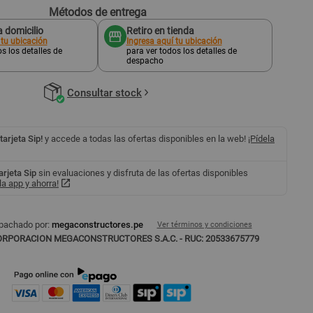
Métodos de entrega
 domicilio
Retiro en tienda
 tu ubicación
Ingresa aquí tu ubicación
s los detalles de
para ver todos los detalles de
despacho
Consultar stock
 tarjeta Sip!
y accede a todas las ofertas disponibles en la web!
¡Pídela
tarjeta Sip
sin evaluaciones y disfruta de las ofertas disponibles
a app y ahorra!
pachado por:
megaconstructores.pe
Ver términos y condiciones
RPORACION MEGACONSTRUCTORES S.A.C. - RUC: 20533675779