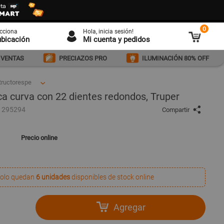
0
ecciona
Hola
, inicia sesión!
ubicación
Mi cuenta y pedidos
 VENTAS
PRECIAZOS PRO
ILUMINACIÓN 80% OFF
tructorespe
a curva con 22 dientes redondos, Truper
1295294
Compartir
Precio online
olo quedan
6 unidades
disponibles de stock online
Agregar