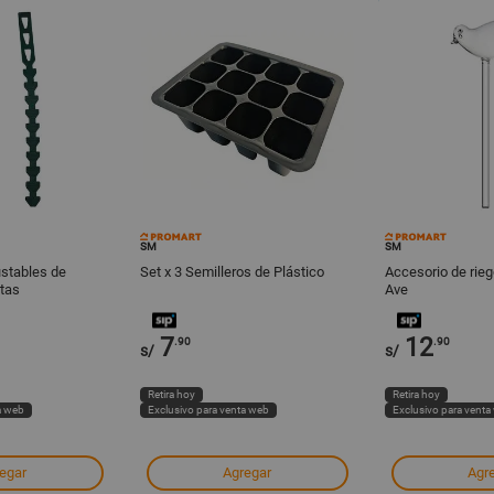
SM
SM
ustables de
Set x 3 Semilleros de Plástico
Accesorio de rie
ntas
Ave
7
12
.90
.90
s/
s/
Retira hoy
Retira hoy
a web
Exclusivo para venta web
Exclusivo para venta
egar
Agregar
Agr