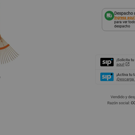
Despacho a
Ingresa aquí
para ver todo
despacho
¡Solicita tu
aquí!
¡Activa tu 
¡Descarga l
Vendido y des
Razón social:
CO