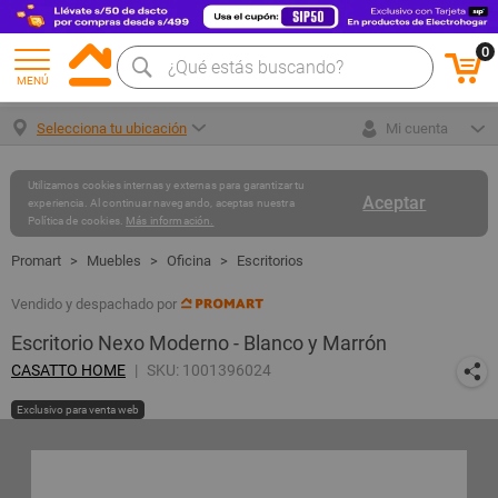
0
MENÚ
Selecciona tu ubicación
Mi cuenta
Utilizamos cookies internas y externas para garantizar tu
Aceptar
experiencia. Al continuar navegando, aceptas nuestra
Política de cookies.
Más información.
Muebles
Oficina
Escritorios
Vendido y despachado por
Escritorio Nexo Moderno - Blanco y Marrón
CASATTO HOME
SKU: 1001396024
Exclusivo para venta web