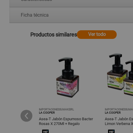
Ficha técnica
Productos similares
Ver todo
IMPORTACIONESSUMAKEIRL
IMPORTACIONESSUMA
LA COOPER
LA COOPER
spumoso Bacter
Asea-T Jabón Espumoso Bacter
Asea-T Jabón E
70Ml 2Und
Rosas X 270Ml + Regalo
Limon Verbena 