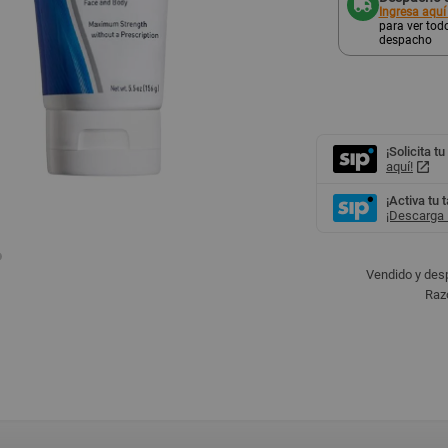
Ingresa aquí
para ver todo
despacho
¡Solicita tu
aquí!
¡Activa tu 
¡Descarga l
Vendido y des
Raz