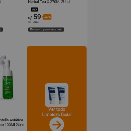
d
Herbal Tea X 270Ml 2Und
59
s/
-42%
s/
103
b
Exclusivo para venta web
Ver todo
Limpieza facial
tella Asiática
ico 100Ml 2Und