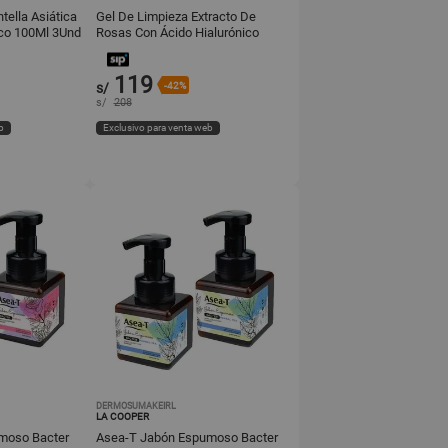
tella Asiática
Gel De Limpieza Extracto De
ico 100Ml 3Und
Rosas Con Ácido Hialurónico
100Ml 3Und
119
s/
-42%
s/
208
b
Exclusivo para venta web
DERMOSUMAKEIRL
LA COOPER
moso Bacter
Asea-T Jabón Espumoso Bacter