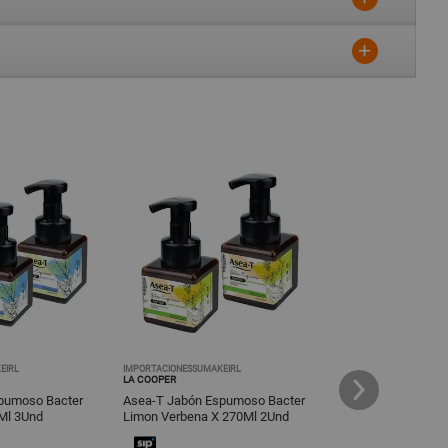
EIRL
IMPORTACIONESSUMAKEIRL
IMPORTACIONESSUMAKE
LA COOPER
LA COOPER
pumoso Bacter
Asea-T Jabón Espumoso Bacter
Gel De Limpieza E
Ml 3Und
Limon Verbena X 270Ml 2Und
Rosas Con Ácido H
100Ml + Regalo