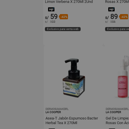
Limon Verbena X 270Ml 2Und
Rosas X 270M
59
89
s/
-42%
s/
-42%
s/
103
s/
156
Exclusivo para venta web
Exclusivo para v
DERMOSUMAKEIRL
DERMOSUMAKEIRL
LA COOPER
LA COOPER
Asea-T Jabón Espumoso Bacter
Gel De Limpie
Herbal Tea X 270Ml
Rosas Con Áci
100Ml 2Und