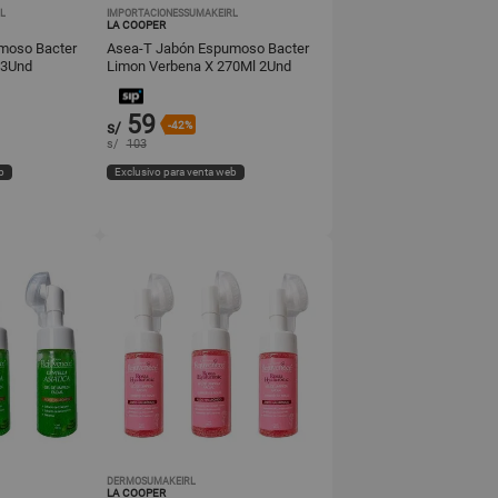
L
IMPORTACIONESSUMAKEIRL
LA COOPER
moso Bacter
Asea-T Jabón Espumoso Bacter
 3Und
Limon Verbena X 270Ml 2Und
59
s/
-42%
s/
103
b
Exclusivo para venta web
DERMOSUMAKEIRL
LA COOPER