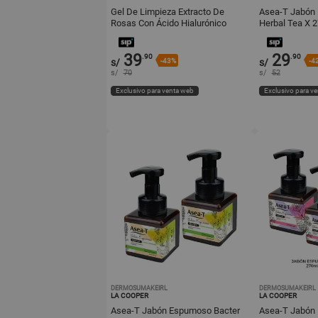
Gel De Limpieza Extracto De
Asea-T Jabón
Rosas Con Ácido Hialurónico
Herbal Tea X 
100Ml + Regalo
39
29
.90
.90
s/
-43%
s/
-4
s/
70
s/
52
Exclusivo para venta web
Exclusivo para v
DERMOSUMAKEIRL
DERMOSUMAKEIRL
LA COOPER
LA COOPER
Asea-T Jabón Espumoso Bacter
Asea-T Jabón