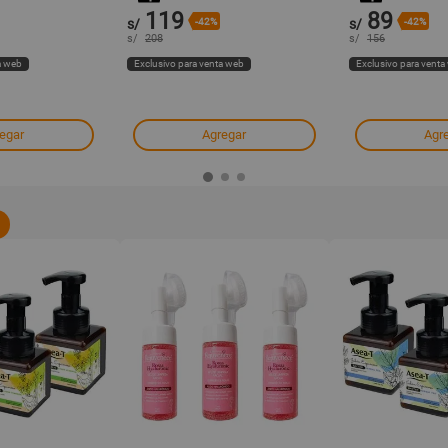
119
89
s/
-42%
s/
-42%
s/
208
s/
156
a web
Exclusivo para venta web
Exclusivo para venta
egar
Agregar
Agr