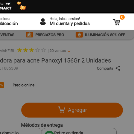
0
ecciona
Hola
, inicia sesión!
ubicación
Mi cuenta y pedidos
 VENTAS
PRECIAZOS PRO
ILUMINACIÓN 80% OFF
★ ★ ★
☆ ☆
UMAKEIRL
|
20
ventas
dora para acne Panoxyl 156Gr 2 Unidades
001685309
Compartir
2%
Precio online
Agregar
Métodos de entrega
 domicilio
Retiro en tienda