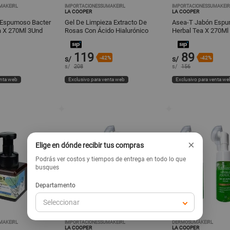
MAKEIRL
IMPORTACIONESSUMAKEIRL
IMPORTACIONESSUMAKEIR
LA COOPER
LA COOPER
 Espumoso Bacter
Gel De Limpieza Extracto De
Asea-T Jabón Espu
 X 270Ml 3Und
Rosas Con Ácido Hialurónico
Herbal Tea X 270Ml
100Ml 3Und
119
89
s/
-42%
s/
-42%
s/
208
s/
156
enta web
Exclusivo para venta web
Exclusivo para venta we
×
Elige en dónde recibir tus compras
Podrás ver costos y tiempos de entrega en todo lo que
busques
Departamento
Seleccionar
MAKEIRL
IMPORTACIONESSUMAKEIRL
DERMOSUMAKEIRL
LA COOPER
LA COOPER