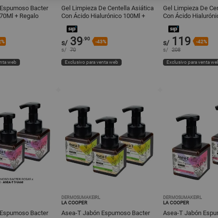
 Espumoso Bacter
Gel Limpieza De Centella Asiática
Gel Limpieza De Cen
270Ml + Regalo
Con Ácido Hialurónico 100Ml +
Con Ácido Hialurón
Regalo
39
119
.90
2%
s/
-43%
s/
-42%
s/
70
s/
208
enta web
Exclusivo para venta web
Exclusivo para venta we
DERMOSUMAKEIRL
DERMOSUMAKEIRL
LA COOPER
LA COOPER
 Espumoso Bacter
Asea-T Jabón Espumoso Bacter
Asea-T Jabón Espu