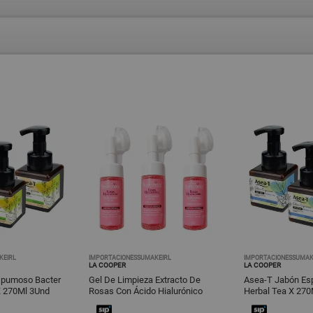
KEIRL
IMPORTACIONESSUMAKEIRL
IMPORTACIONESSUMAK
LA COOPER
LA COOPER
spumoso Bacter
Gel De Limpieza Extracto De
Asea-T Jabón Es
X 270Ml 3Und
Rosas Con Ácido Hialurónico
Herbal Tea X 270
100Ml 3Und