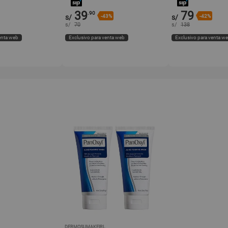
39
79
.90
s/
-43%
s/
-42%
s/
70
s/
138
enta web
Exclusivo para venta web
Exclusivo para venta w
DERMOSUMAKEIRL