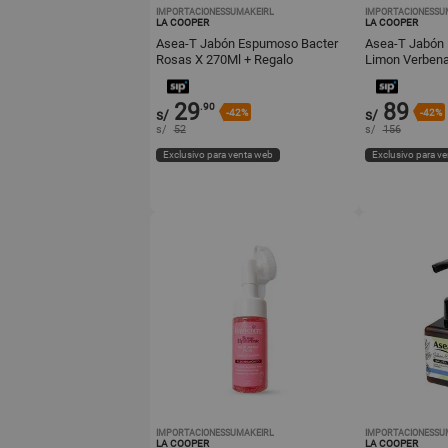
IMPORTACIONESSUMAKEIRL
IMPORTACIONESSU
LA COOPER
LA COOPER
Asea-T Jabón Espumoso Bacter
Asea-T Jabón
Rosas X 270Ml + Regalo
Limon Verbena
29
89
.90
s/
-42%
s/
-42%
s/
52
s/
156
Exclusivo para venta web
Exclusivo para v
IMPORTACIONESSUMAKEIRL
IMPORTACIONESSU
LA COOPER
LA COOPER