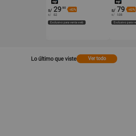
29
79
.90
s/
-42%
s/
-42%
s/
52
s/
138
Exclusivo para venta web
Exclusivo para v
Lo último que viste
Ver todo