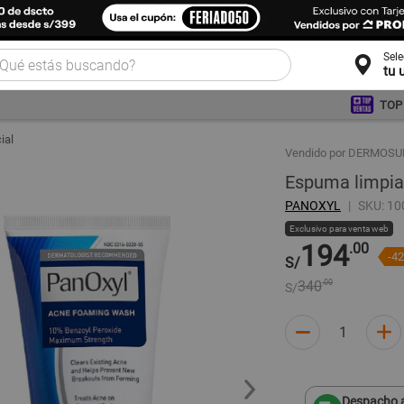
Sel
tu 
TOP
ial
Vendido por DERMOS
Espuma limpia
PANOXYL
SKU: 1
Exclusivo para venta web
194
.00
-4
S/
340
.00
S/
Despacho a