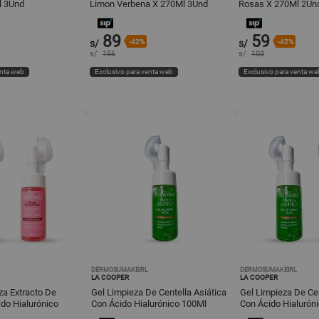
l 3Und
Limon Verbena X 270Ml 3Und
Rosas X 270Ml 2Un
89
59
s/
-42%
s/
-42%
s/
156
s/
103
enta web
Exclusivo para venta web
Exclusivo para venta we
DERMOSUMAKEIRL
DERMOSUMAKEIRL
LA COOPER
LA COOPER
za Extracto De
Gel Limpieza De Centella Asiática
Gel Limpieza De Cen
do Hialurónico
Con Ácido Hialurónico 100Ml
Con Ácido Hialurón