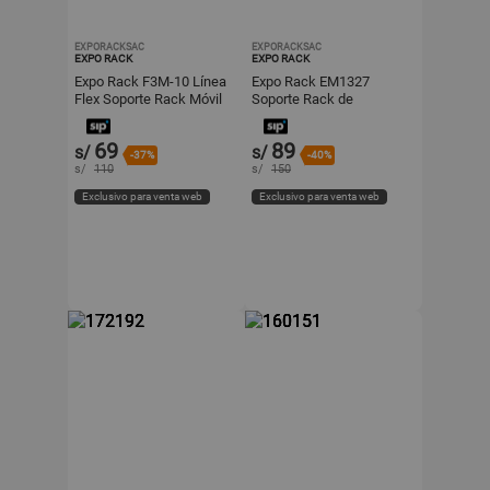
EXPORACKSAC
EXPORACKSAC
EXPO RACK
EXPO RACK
Expo Rack F3M-10 Línea
Expo Rack EM1327
Flex Soporte Rack Móvil
Soporte Rack de
3 Giros para Tv, Monitor
Escritorio para Monitor
Led/Smart 10 a 27
Móvil Plegable de 3 Giros
69
89
s/
s/
pulgadas
13 a 27 pulgadas
-37%
-40%
s/
110
s/
150
Exclusivo para venta web
Exclusivo para venta web