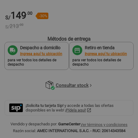
149
.00
-30%
S/
213
.00
S/
Métodos de entrega
Despacho a domicilio
Retiro en tienda
Ingresa aquí tu ubicación
Ingresa aquí tu ubicación
para ver todos los detalles de
para ver todos los detalles de
despacho
despacho
Consultar stock
¡Solicita tu tarjeta Sip!
y accede a todas las ofertas
disponibles en la web!
¡Pídela aquí!
Vendido y despachado por:
GameCenter
Ver términos y condiciones
Razón social:
AMEC INTERNATIONAL S.A.C. - RUC: 20614343584