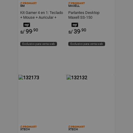
SM
MAXELL
Kit Gamer 4 en 1: Teclado
Parlantes Desktop
+ Mouse + Auricular +
Maxell SS-150
Mousepad
.90
.90
99
39
s/
s/
Exclusivo para venta web
Exclusivo para venta web
XTECH
XTECH