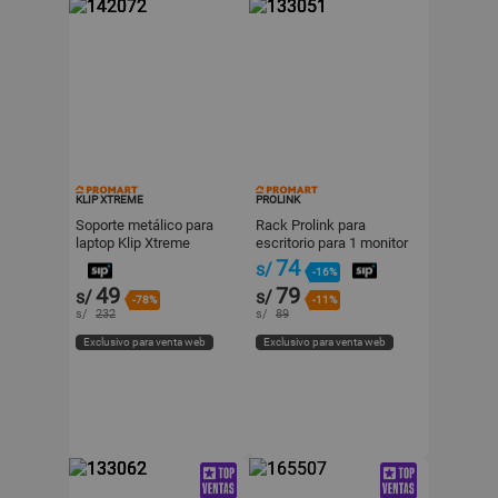
KLIP XTREME
PROLINK
Soporte metálico para
Rack Prolink para
laptop Klip Xtreme
escritorio para 1 monitor
17-32"
74
s/
-16%
49
79
s/
s/
-78%
-11%
s/
232
s/
89
Exclusivo para venta web
Exclusivo para venta web