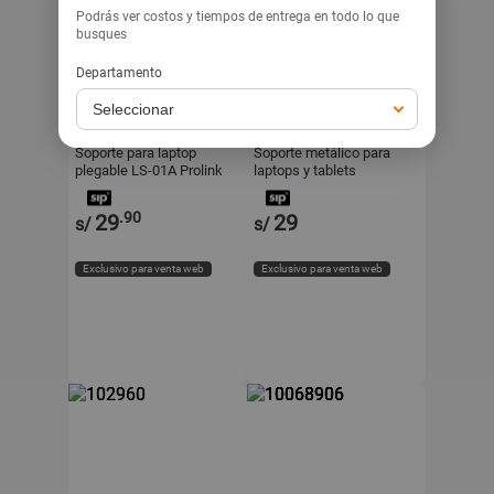
Podrás ver costos y tiempos de entrega en todo lo que
busques
Departamento
PROLINK
SOMOSTEL
Soporte para laptop
Soporte metálico para
plegable LS-01A Prolink
laptops y tablets
.90
29
29
s/
s/
Exclusivo para venta web
Exclusivo para venta web