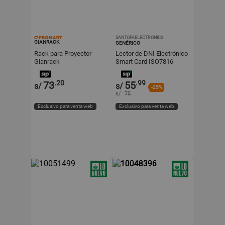
SANTOFAELECTRONICS
GIANRACK
GENÉRICO
Rack para Proyector
Lector de DNI Electrónico
Gianrack
Smart Card ISO7816
Negro
.20
.99
73
55
s/
s/
-25%
s/
75
Exclusivo para venta web
Exclusivo para venta web