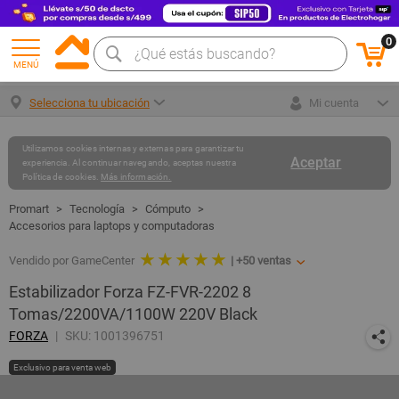
0
MENÚ
Selecciona tu ubicación
Mi cuenta
Utilizamos cookies internas y externas para garantizar tu
Aceptar
experiencia. Al continuar navegando, aceptas nuestra
Política de cookies.
Más información.
Tecnología
Cómputo
Accesorios para laptops y computadoras
★ ★ ★ ★ ★
Vendido por GameCenter
|
+50
ventas
Estabilizador Forza FZ-FVR-2202 8
Tomas/2200VA/1100W 220V Black
FORZA
SKU: 1001396751
Exclusivo para venta web