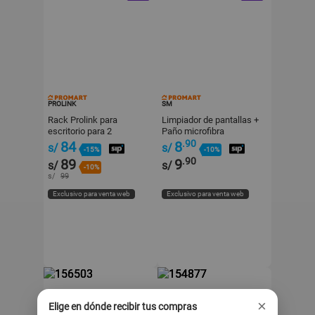
PROLINK
SM
Rack Prolink para
Limpiador de pantallas +
escritorio para 2
Paño microfibra
monitores 17-32"
.90
84
8
s/
s/
-15%
-10%
.90
89
9
s/
s/
-10%
s/
99
Exclusivo para venta web
Exclusivo para venta web
×
Elige en dónde recibir tus compras