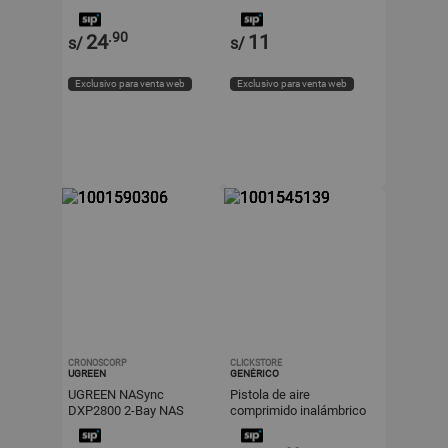
.90
24
11
s/
s/
Exclusivo para venta web
Exclusivo para venta web
CRONOSCORP
CLICKSTORE
UGREEN
GENÉRICO
UGREEN NASync
Pistola de aire
DXP2800 2-Bay NAS
comprimido inalámbrico
Enclosure 2.5GbE HDMI
para PC Laptop y demas
4K - 25242
usos