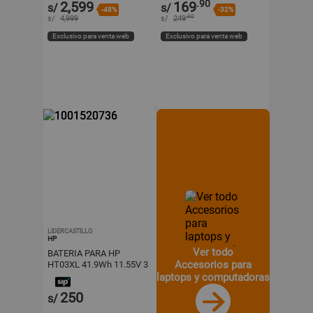
.90
2,599
169
s/
s/
-48%
-32%
.90
s/
4,999
s/
249
Exclusivo para venta web
Exclusivo para venta web
LIDERCASTILLO
HP
Ver todo
BATERIA PARA HP
Accesorios para
HT03XL 41.9Wh 11.55V 3
CELDAS
laptops y computadoras
250
s/