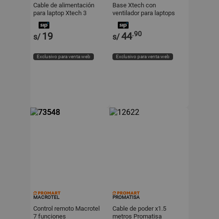
Cable de alimentación
Base Xtech con
para laptop Xtech 3
ventilador para laptops
ranuras
Xta-150
.90
19
44
s/
s/
Exclusivo para venta web
Exclusivo para venta web
MACROTEL
PROMATISA
Control remoto Macrotel
Cable de poder x1.5
7 funciones
metros Promatisa