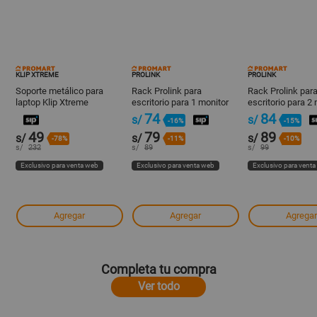
KLIP XTREME
PROLINK
PROLINK
Soporte metálico para
Rack Prolink para
Rack Prolink par
laptop Klip Xtreme
escritorio para 1 monitor
escritorio para 2
17-32"
17-32"
74
84
s/
s/
-16%
-15%
49
79
89
s/
s/
s/
-78%
-11%
-10%
s/
232
s/
89
s/
99
Exclusivo para venta web
Exclusivo para venta web
Exclusivo para vent
Agregar
Agregar
Agregar
Completa tu compra
Ver todo