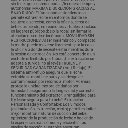
sin tener que sostener nada. ¡Recupera tiempo y
autonomía! MÁXIMA DISCRECIÓN GRACIAS AL
BAJO RUIDO: El funcionamiento silencioso
permite extraer leche en entornos donde se
requiera discreción, como la oficina, cerca del
bebé durmiendo, en reuniones virtuales o incluso
en lugares públicos (bajo la ropa) sin llamar la
atención ni sentirse incómodo. MOVILIDAD SIN
RESTRICCIONES: Al ser inalámbrico y compacto,
la madre puede moverse libremente por la casa,
la oficina o donde necesite estar mientras dura
la sesión de extracción. No está conectado a un
enchufe ni limitado por tubos. ¡La extracción se
adapta a tu vida, no al revés! HIGIENE Y
SEGURIDAD GARANTIZADAS (Anti-Reflujo): El
sistema anti-reflujo asegura que la leche
extraída se mantiene pura y sin riesgo de
contaminación por retorno al motor. Además,
proteja la unidad motora de daños por
humedad, asegurando la longevidad y correcto
funcionamiento del extractor. ¡Tranquilidad para
ti y leche segura para tu bebé! Extracción
Personalizada y Confortable: Los 3 modos
(estimulación, extracción, mixto) permiten imitar
mejor el patrón natural de succión del bebé,
optimizando la producción de leche y haciendo
la experiencia más cómoda y eficiente. Los
niveles de succión ajustables aseguran