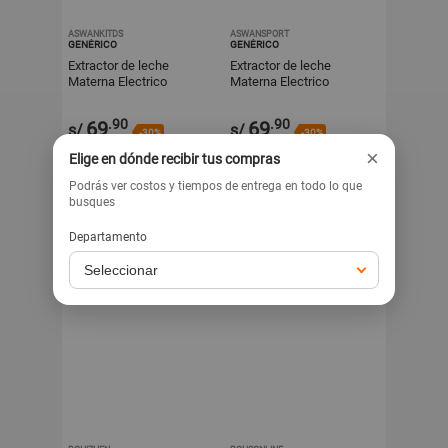
ASWANKITDS
ASWANSPORT
GENÉRICO
GENÉRICO
Extractor de leche
Extractor de leche
Materna Electrico
Materna Electrico
.90
.90
69
69
s/
s/
-30%
-30%
.90
.90
s/
99
s/
99
×
Elige en dónde recibir tus compras
Exclusivo para venta web
Exclusivo para venta web
Podrás ver costos y tiempos de entrega en todo lo que
busques
Departamento