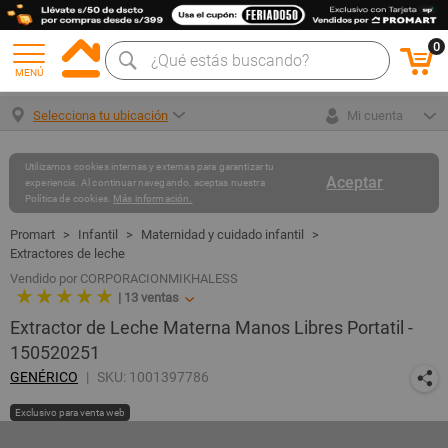
0
MENÚ
Selecciona tu ubicación
Mi cuenta
Utilizamos cookies internas y externas para garantizar tu
Aceptar
experiencia. Al continuar navegando, aceptas nuestra
Política de cookies.
Más información.
Infantil
Maternidad y cuidado infantil
Extractores de leche
Vendido por CORPORACIONMIKHALESS
★ ★ ★ ★ ★
|
13
ventas
Extractor de Leche Materna Manos Libres Portatil -
150520251
GENÉRICO
SKU: 1001397786
Exclusivo para venta web