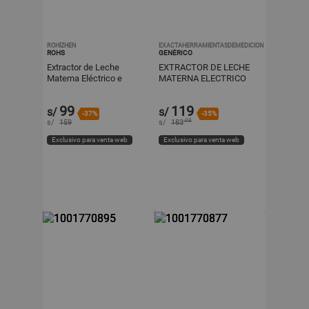
ROHIZHEN
EXACTAHERRAMIENTASDEMEDICION
ROHS
GENÉRICO
Extractor de Leche
EXTRACTOR DE LECHE
Materna Eléctrico e
MATERNA ELECTRICO
inalámbrico
BLANCO RECARGABLE
99
119
s/
s/
-37%
-35%
.08
s/
159
s/
183
Exclusivo para venta web
Exclusivo para venta web