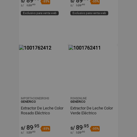
89
89
s/
s/
-35%
-35%
.90
.90
s/
139
s/
139
Exclusivo para venta web
Exclusivo para venta web
IMPORTACIONESROHS
ROHSONLINE
GENÉRICO
GENÉRICO
Extractor De Leche Color
Extractor De Leche Color
Rosado Eléctrico
Verde Eléctrico
Recargable Con Pantalla
Recargable Con Pantalla
LED Y Biberón
LED Y Biberón
.95
.95
89
89
s/
s/
-35%
-35%
.90
.90
s/
139
s/
139