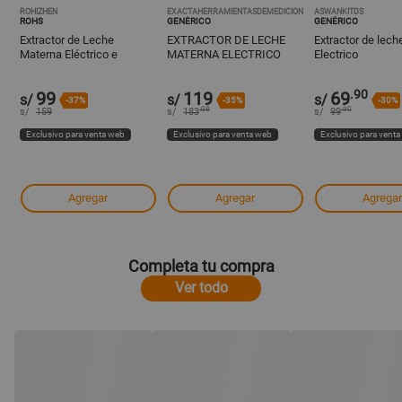
ROHIZHEN
EXACTAHERRAMIENTASDEMEDICION
ASWANKITDS
ROHS
GENÉRICO
GENÉRICO
Extractor de Leche
EXTRACTOR DE LECHE
Extractor de lec
Materna Eléctrico e
MATERNA ELECTRICO
Electrico
inalámbrico
BLANCO RECARGABLE
.90
99
119
69
s/
s/
s/
-37%
-35%
-30%
.08
.90
s/
159
s/
183
s/
99
Exclusivo para venta web
Exclusivo para venta web
Exclusivo para vent
Agregar
Agregar
Agregar
Completa tu compra
Ver todo