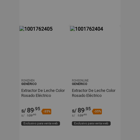
ROHIZHEN
ROHSONLINE
GENÉRICO
GENÉRICO
Extractor De Leche Color
Extractor De Leche Color
Rosado Eléctrico
Rosado Eléctrico
Recargable Con Pantalla
Recargable Con Pantalla
LED Y Biberón
LED Y Biberón
.95
.95
89
89
s/
s/
-35%
-35%
.90
.90
s/
139
s/
139
Exclusivo para venta web
Exclusivo para venta web