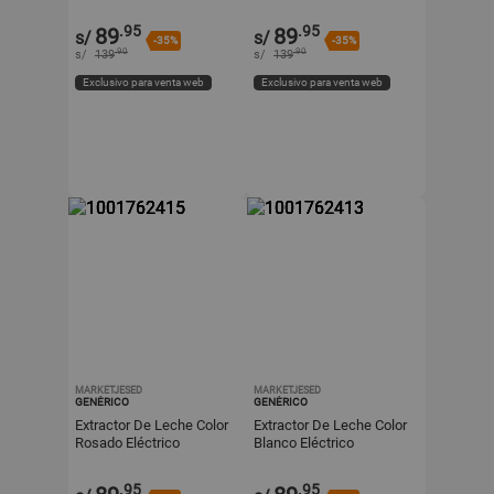
Color Verde Con Pantalla
Color Verde Con Pantalla
LED Y Biberón
LED Y Biberón
.95
.95
89
89
s/
s/
-35%
-35%
.90
.90
s/
139
s/
139
Exclusivo para venta web
Exclusivo para venta web
MARKETJESED
MARKETJESED
GENÉRICO
GENÉRICO
Extractor De Leche Color
Extractor De Leche Color
Rosado Eléctrico
Blanco Eléctrico
Recargable Con Pantalla
Recargable Con Pantalla
LED Y Biberón
LED Y Biberón
.95
.95