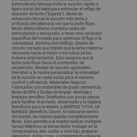
Estimulación/Masaje:Imita la succión rápida y
ligera inicial del bebé para estimular el reflejo de
eyección de leche ("bajada"). Modo de
extracción:Simule la succión más lenta y
profunda del bebé una vez que la leche fluye. ·
Modo Mixto/Alterno:Combina ciclos de
estimulación y extracción, o tener otra variación
específica del modelo para optimizar el flujo o la
comodidad. Sistema Anti-Reflujo: Diseño de
circuito cerrado que impide que la leche materna
retroceda hacia el motor o los tubos (si los
hubiera internamente). Esto asegura que la
leche solo fluya hacia el contenedor de
recolección. Niveles de succión ajustables:
Permiten a la madre personalizar la intensidad
de la succión en cada modo para el máximo
confort y eficiencia. Materiales Seguros:
Fabricados con materiales de grado alimenticio,
libres de BPA y fáciles de limpiar. Montaje y
limpieza sencillos: Diseñados con pocas piezas
para facilitar el armado, desarmado y la higiene.
Beneficios para la Madre: ¡LIBERTAD TOTAL DE
MANOS! (Beneficio Clave): Al colocarse dentro
del sostén, las manos quedan completamente
libres. Esto permite a la madre realizar múltiples
tareas Mientras se extrae leche: trabajar en la
computadora, leer, cuidar a otro hijo, preparar
alimentos, doblar ropa, o simplemente relajarse