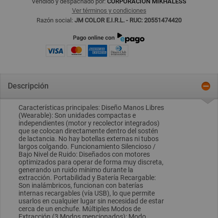
Vendido y despachado por:
CORPORACION MIKHALESS
Ver términos y condiciones
Razón social:
JM COLOR E.I.R.L. - RUC: 20551474420
Descripción
Características principales: Diseño Manos Libres
(Wearable): Son unidades compactas e
independientes (motor y recolector integrados)
que se colocan directamente dentro del sostén
de lactancia. No hay botellas externas ni tubos
largos colgando. Funcionamiento Silencioso /
Bajo Nivel de Ruido: Diseñados con motores
optimizados para operar de forma muy discreta,
generando un ruido mínimo durante la
extracción. Portabilidad y Batería Recargable:
Son inalámbricos, funcionan con baterías
internas recargables (vía USB), lo que permite
usarlos en cualquier lugar sin necesidad de estar
cerca de un enchufe. Múltiples Modos de
Extracción (3 Modos mencionados): Modo