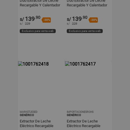
Dúo Extractor De Leche
Dúo Extractor De Leche
Recargable Y Calentador
Recargable Y Calentador
De Biberón Portátil USB
De Biberón Portátil USB
.90
.90
139
139
s/
s/
-38%
-38%
s/
229
s/
229
Exclusivo para venta web
Exclusivo para venta web
MARKETJESED
IMPORTACIONESROHS
GENÉRICO
GENÉRICO
Extractor De Leche
Extractor De Leche
Eléctrico Recargable
Eléctrico Recargable