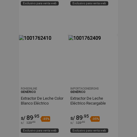
Exclusivo para venta web
Exclusivo para venta web
ROHSONLINE
IMPORTACIONESROHS
GENÉRICO
GENÉRICO
Extractor De Leche Color
Extractor De Leche
Blanco Eléctrico
Eléctrico Recargable
Recargable Con Pantalla
Color Blanco Con
LED Y Biberón
Pantalla LED Y Biberón
.95
.95
89
89
s/
s/
-35%
-35%
.90
.90
s/
139
s/
139
Exclusivo para venta web
Exclusivo para venta web