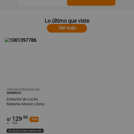
Lo último que viste
Ver todo
CORPORACIONMIKHALESS
GENÉRICO
Extractor de Leche
Materna Manos Libres
Portatil
.90
129
s/
-34%
s/
199
Exclusivo para venta web