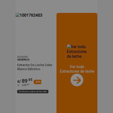
ROHIZHEN
GENÉRICO
Extractor De Leche Color
Ver todo
Blanco Eléctrico
Extractores de leche
Recargable Con Pantalla
LED Y Biberón
.95
89
s/
-35%
.90
s/
139
Exclusivo para venta web