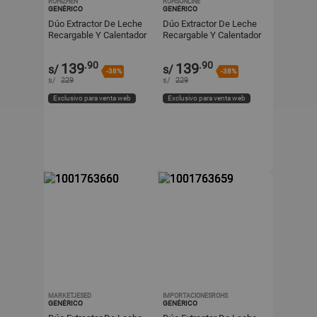
ROHIZHEN
ROHSONLINE
GENÉRICO
GENÉRICO
Dúo Extractor De Leche
Dúo Extractor De Leche
Recargable Y Calentador
Recargable Y Calentador
De Biberón Portátil USB
De Biberón Portátil USB
.90
.90
139
139
s/
s/
-38%
-38%
s/
229
s/
229
Exclusivo para venta web
Exclusivo para venta web
MARKETJESED
IMPORTACIONESROHS
GENÉRICO
GENÉRICO