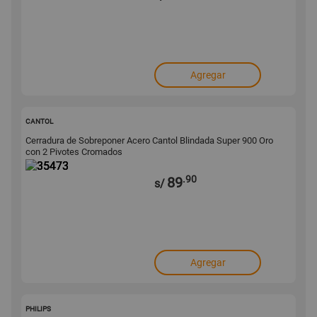
Agregar
35473
CANTOL
Cerradura de Sobreponer Acero Cantol Blindada Super 900 Oro
con 2 Pivotes Cromados
.90
89
s/
Agregar
171811
PHILIPS