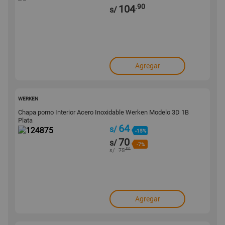
.90
104
s/
Agregar
124875
WERKEN
Chapa pomo Interior Acero Inoxidable Werken Modelo 3D 1B
Plata
64
s/
-15%
70
s/
-7%
.50
s/
75
Agregar