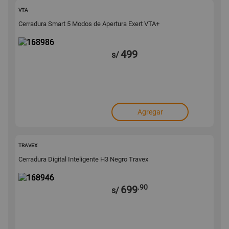
168986
VTA
Cerradura Smart 5 Modos de Apertura Exert VTA+
499
s/
Agregar
168946
TRAVEX
Cerradura Digital Inteligente H3 Negro Travex
.90
699
s/