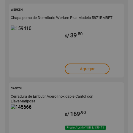
159410
WERKEN
Chapa pomo de Dormitorio Werken Plus Modelo 5871RMBET
.50
39
s/
Agregar
145666
CANTOL
Cerradura de Embutir Acero Inoxidable Cantol con
LlaveMariposa
.90
169
s/
Precio ALxMAYOR S/159.71