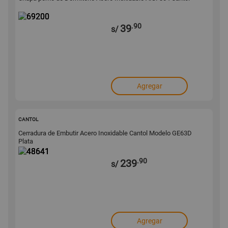
.90
39
s/
Agregar
48641
CANTOL
Cerradura de Embutir Acero Inoxidable Cantol Modelo GE63D
Plata
.90
239
s/
Agregar