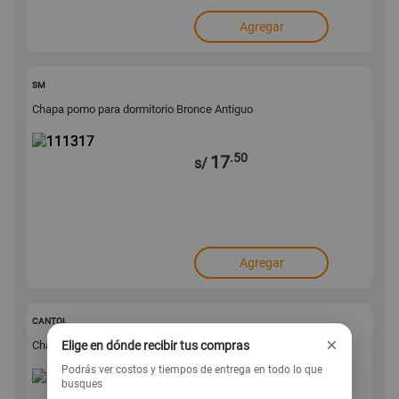
Agregar
111317
SM
Chapa pomo para dormitorio Bronce Antiguo
.50
17
s/
Agregar
69204
CANTOL
×
Elige en dónde recibir tus compras
Chapa pomo para Baño Acero Inoxidable Cantol
Podrás ver costos y tiempos de entrega en todo lo que
busques
.90
48