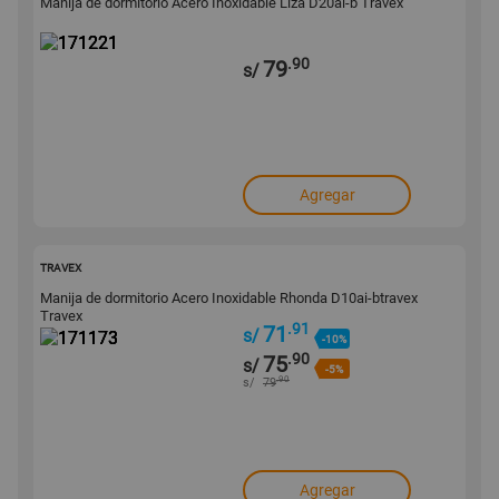
Manija de dormitorio Acero Inoxidable Liza D20ai-b Travex
.90
79
s/
Agregar
171173
TRAVEX
Manija de dormitorio Acero Inoxidable Rhonda D10ai-btravex
Travex
.91
71
s/
-10%
.90
75
s/
-5%
.90
s/
79
Agregar