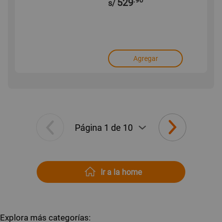
.90
529
s/
Agregar
Ir a la home
Explora más categorías: