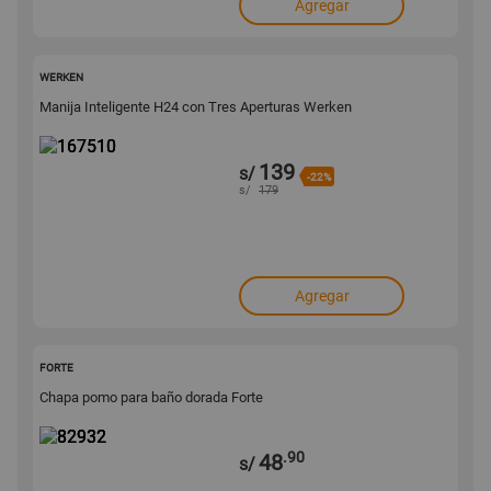
Agregar
167510
WERKEN
Manija Inteligente H24 con Tres Aperturas Werken
139
s/
-22%
s/
179
Agregar
82932
FORTE
Chapa pomo para baño dorada Forte
.90
48
s/