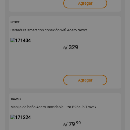
Agregar
171404
NEXXT
Cerradura smart con conexión wifi Acero Nexxt
329
s/
Agregar
171224
TRAVEX
Manija de baño Acero Inoxidable Liza B25ai-b Travex
.90
79
s/