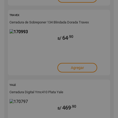
170993
TRAVEX
Cerradura de Sobreponer 134 Blindada Dorada Travex
.90
64
s/
Agregar
170797
YALE
Cerradura Digital Ymc410 Plata Yale
.90
469
s/