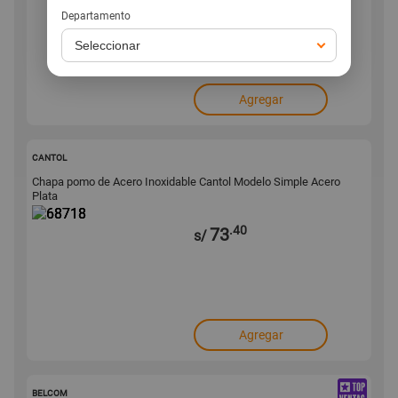
s/
Departamento
Agregar
68718
CANTOL
Chapa pomo de Acero Inoxidable Cantol Modelo Simple Acero
Plata
.40
73
s/
Agregar
20129
BELCOM