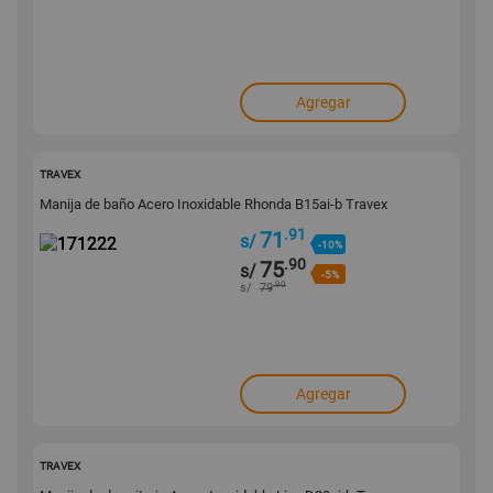
Agregar
171222
TRAVEX
Manija de baño Acero Inoxidable Rhonda B15ai-b Travex
.91
71
s/
-10%
.90
75
s/
-5%
.90
s/
79
Agregar
171221
TRAVEX