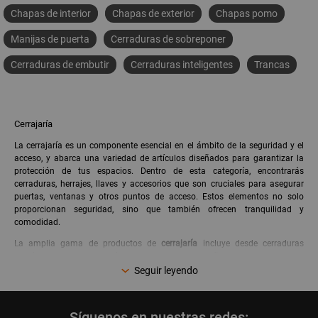
Chapas de interior
Chapas de exterior
Chapas pomo
Manijas de puerta
Cerraduras de sobreponer
Cerraduras de embutir
Cerraduras inteligentes
Trancas
Cerrajaría
La cerrajaría es un componente esencial en el ámbito de la seguridad y el
acceso, y abarca una variedad de artículos diseñados para garantizar la
protección de tus espacios. Dentro de esta categoría, encontrarás
cerraduras, herrajes, llaves y accesorios que son cruciales para asegurar
puertas, ventanas y otros puntos de acceso. Estos elementos no solo
proporcionan seguridad, sino que también ofrecen tranquilidad y
comodidad.
La amplia gama de productos de
cerrajaría
incluye desde cerraduras
mecánicas hasta electrónicas, cada una diseñada para satisfacer
diferentes necesidades de seguridad. Las
cerraduras de embutir y de
Seguir leyendo
sobreponer
son opciones comunes en viviendas, mientras que las
Cerraduras Inteligentes
están ganando popularidad por su tecnología
avanzada que permite el control remoto y el acceso mediante aplicaciones
Síguenos en nuestras redes: