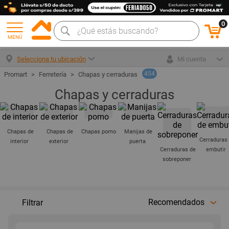
0
MENÚ
Selecciona tu ubicación
Mi cuenta
454
Ferretería
Chapas y cerraduras
Chapas y cerraduras
Chapas de
Chapas de
Chapas pomo
Manijas de
Cerraduras
interior
exterior
puerta
Cerraduras de
embutir
sobreponer
Recomendados
Filtrar