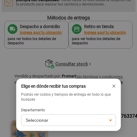
tu producto para realizar tus cambios y devoluciones..
Métodos de entrega
Despacho a domicilio
Retiro en tienda
Ingresa aquí tu ubicación
Ingresa aquí tu ubicación
para ver todos los detalles de
para ver todos los detalles de
despacho
despacho
Consultar stock
Vendido y despachado por:
Promart
Ver términos y condiciones
Razón social:
Homecenters Peruanos S.A. - RUC: 20536557858
×
Elige en dónde recibir tus compras
Podrás ver costos y tiempos de entrega en todo lo que
Productos similares
busques
Ver todo
Departamento