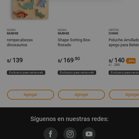
MUNAI
MUNAI
AIRITHU
MUSHIE
MUSHIE
CHINO
rompecabezas
Shape Sorting Box-
Peluche Arrullado
dinosaurios
Rosado
apego para Bebé
Función de Palm
DINO
.90
139
169
140
s/
s/
s/
-50%
s/
280
Exclusivo para venta web
Exclusivo para venta web
Exclusivo para vent
Agregar
Agregar
Agregar
Síguenos en nuestras redes: