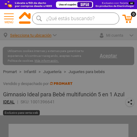
0
MENÚ
Selecciona tu ubicación
Mi cuenta
Utilizamos cookies internas y externas para garantizar tu
Aceptar
experiencia. Al continuar navegando, aceptas nuestra
Política de cookies.
Más información.
Infantil
Juguetería
Juguetes para bebés
Vendido y despachado por
Gimnasio Ideal para Bebé multifunción 5 en 1 Azul
IDEAL
SKU: 1001396641
Exclusivo para venta web