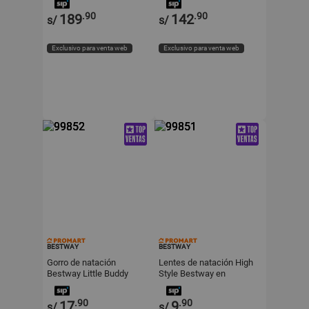
Pack de 2
.90
.90
189
142
s/
s/
Exclusivo para venta web
Exclusivo para venta web
BESTWAY
BESTWAY
Gorro de natación
Lentes de natación High
Bestway Little Buddy
Style Bestway en
Plástico Aleatorio
.90
.90
17
9
s/
s/