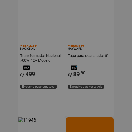
NACIONAL
HAYWARD
Transformador Nacional
Tapa para desnatador 6"
700W 12V Modelo
600020 de Metal Blanco
.90
499
89
s/
s/
Exclusivo para venta web
Exclusivo para venta web