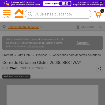
0
MENÚ
Selecciona tu ubicación
Mi cuenta
Utilizamos cookies internas y externas para garantizar tu
Aceptar
experiencia. Al continuar navegando, aceptas nuestra
Política de cookies.
Más información.
Aire Libre
Piscinas
Accesorios para deportes acuáticos
Gorro de Natación Glide r 26006 BESTWAY
BESTWAY
SKU: 1001293968
Exclusivo para venta web