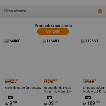
Ficha técnica
Productos similares
Ver todo
BESTWAY
SPLASH
HAYWARD
Gorro de natación Bestway
Recogedor de Hojas
Empaquetadura 
Splash de Aluminio y
Modelo cx250f par
Plástico Azul 1.52m
Cartucho C500/C
.90
.90
.90
9
39
189
s/
s/
s/