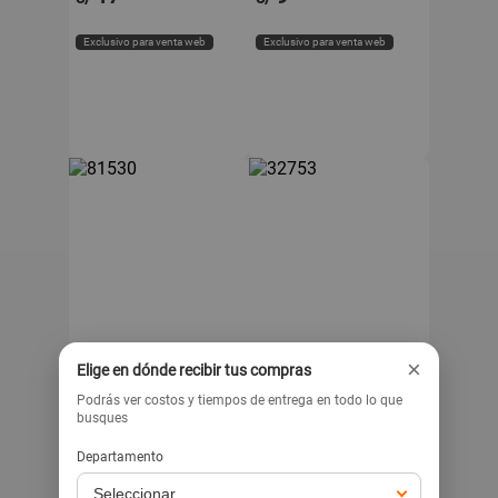
Exclusivo para venta web
Exclusivo para venta web
×
HAYWARD
HAYWARD
Elige en dónde recibir tus compras
Rejilla Hayward Modelo
Válvula Hayward Modelo
Podrás ver costos y tiempos de entrega en todo lo que
WG1032PAK2 ABS de
SP714A de Plástico
busques
12x12 Pulgadas
Negro Juego de 2 Piezas
699
919
Departamento
s/
s/