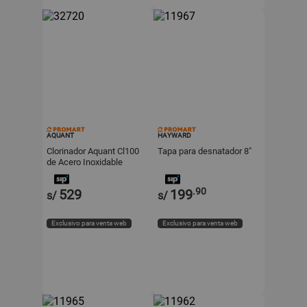
AQUANT
HAYWARD
Clorinador Aquant Cl100
Tapa para desnatador 8"
de Acero Inoxidable
Modelo AO1505
.90
529
199
s/
s/
Exclusivo para venta web
Exclusivo para venta web