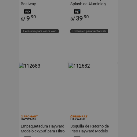
Bestway
Splash de Aluminio y
Plástico Azul 1.52m
.90
.90
9
39
s/
s/
Exclusivo para venta web
Exclusivo para venta web
HAYWARD
HAYWARD
Empaquetadura Hayward
Boquilla de Retorno de
Modelo cx250f para Filtro
Piso Hayward Modelo
Cartucho C500/C225
SP1425S ABS Blanco