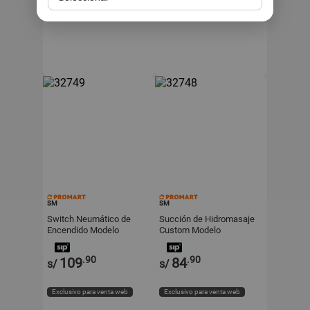
Exclusivo para venta web
Exclusivo para venta web
SM
SM
Switch Neumático de
Succión de Hidromasaje
Encendido Modelo
Custom Modelo
TVA11A Blanco de 4 cm
25206100000
.90
.90
109
84
s/
s/
Exclusivo para venta web
Exclusivo para venta web