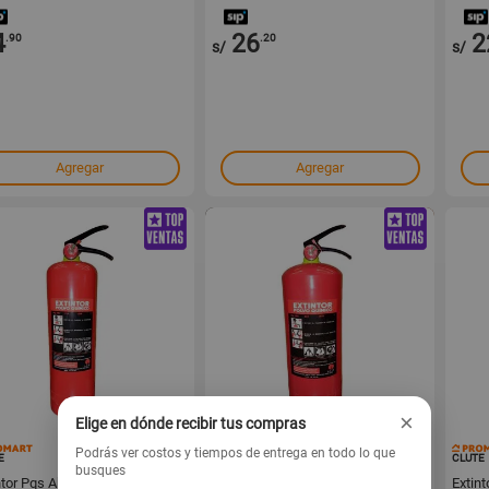
4
26
2
.90
.20
s/
s/
Agregar
Agregar
×
Elige en dónde recibir tus compras
150969
150968
Podrás ver costos y tiempos de entrega en todo lo que
E
CLUTE
CLUTE
busques
ntor Pqs Abc 40% 4kg
Extintor Pqs Abc 40% 6kg
Extin