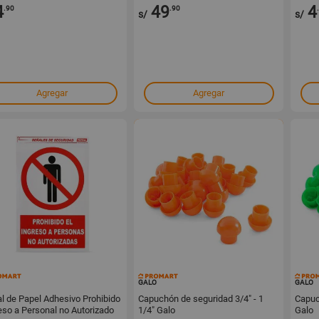
4
49
4
.90
.90
s/
s/
Agregar
Agregar
60487
152525
GALO
GALO
l de Papel Adhesivo Prohibido
Capuchón de seguridad 3/4" - 1
Capuc
eso a Personal no Autorizado
1/4" Galo
Galo