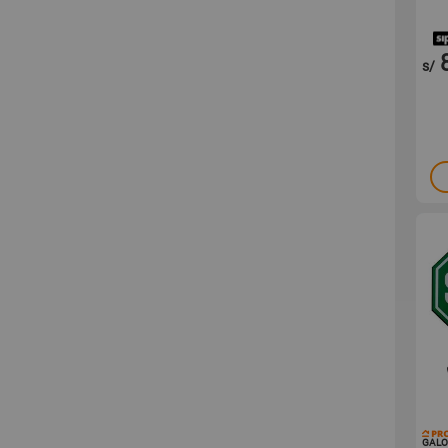
s/
GALO