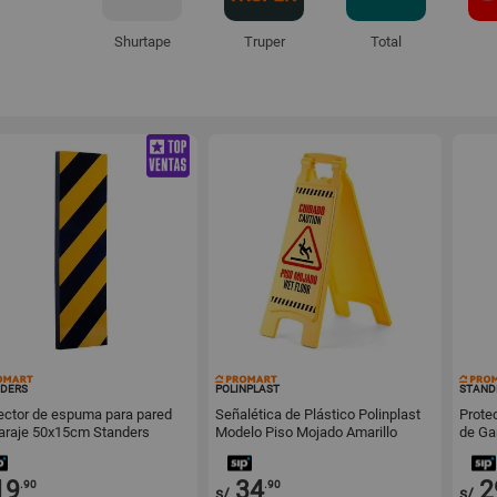
Shurtape
Truper
Total
142557
145180
DERS
POLINPLAST
STAND
ector de espuma para pared
Señalética de Plástico Polinplast
Prote
araje 50x15cm Standers
Modelo Piso Mojado Amarillo
de Ga
Amari
19
34
2
.90
.90
s/
s/