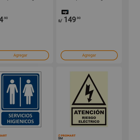
4
149
.90
.90
s/
Agregar
Agregar
145022
145016
SM