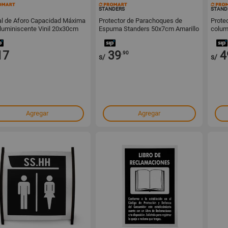
145012
142556
STANDERS
STAND
l de Aforo Capacidad Máxima
Protector de Parachoques de
Prote
luminiscente Vinil 20x30cm
Espuma Standers 50x7cm Amarillo
colum
17
39
4
.90
s/
s/
Agregar
Agregar