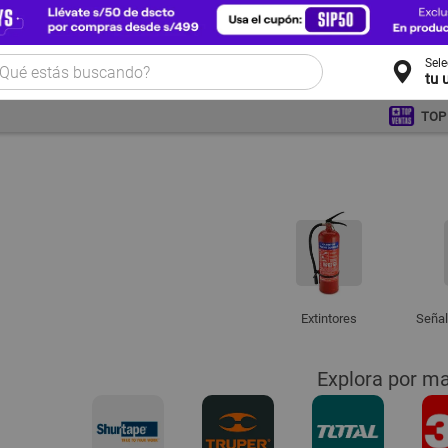
Sel
tu 
TOP
Extintores
Señal
Explora por m