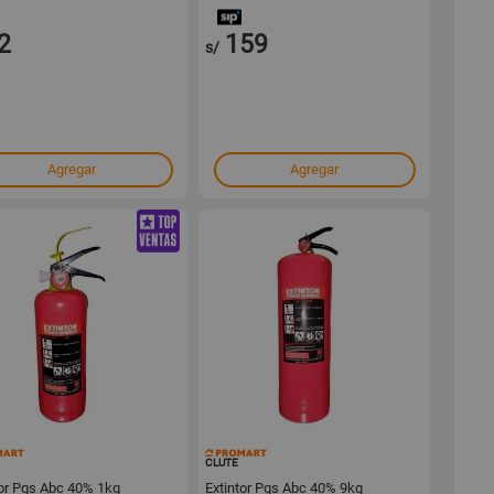
2
159
s/
Agregar
Agregar
150966
150964
CLUTE
tor Pqs Abc 40% 1kg
Extintor Pqs Abc 40% 9kg