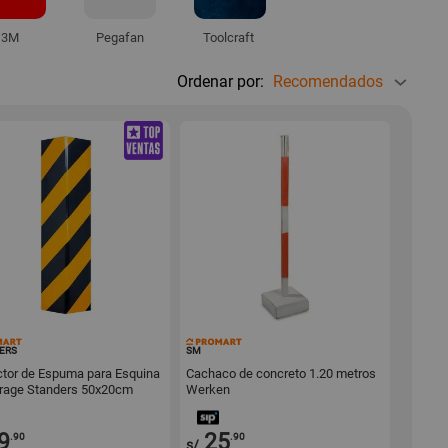
3M
Pegafan
Toolcraft
Ordenar por:
Recomendados
142558
56593
ERS
SM
ctor de Espuma para Esquina
Cachaco de concreto 1.20 metros
rage Standers 50x20cm
Werken
llo
9
25
.90
.90
s/