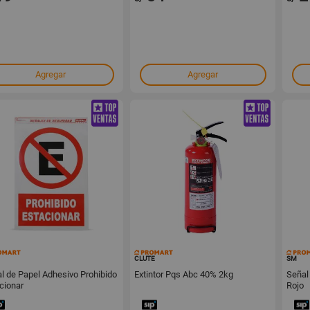
Agregar
Agregar
15535
150970
CLUTE
SM
l de Papel Adhesivo Prohibido
Extintor Pqs Abc 40% 2kg
Señal
cionar
Rojo