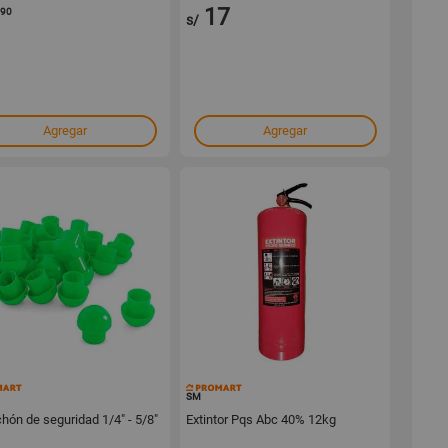
17
.90
s/
Agregar
Agregar
152523
150972
SM
hón de seguridad 1/4" - 5/8"
Extintor Pqs Abc 40% 12kg