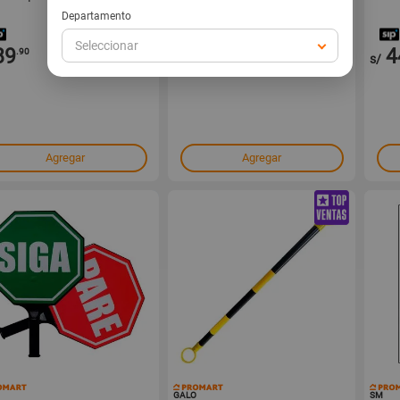
Departamento
Seleccionar
89
119
4
.90
.90
s/
s/
Agregar
Agregar
150367
150360
GALO
SM