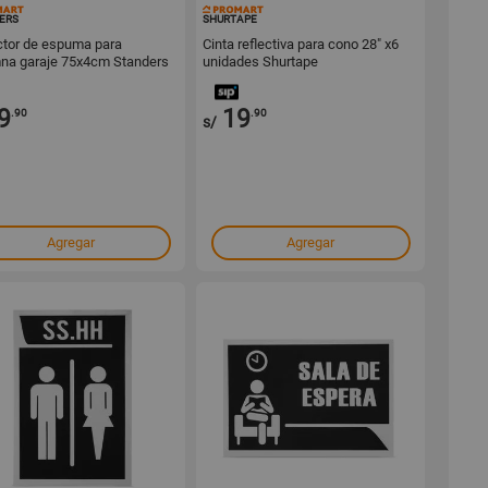
142555
100122
ERS
SHURTAPE
ctor de espuma para
Cinta reflectiva para cono 28" x6
na garaje 75x4cm Standers
unidades Shurtape
9
19
.90
.90
s/
Agregar
Agregar