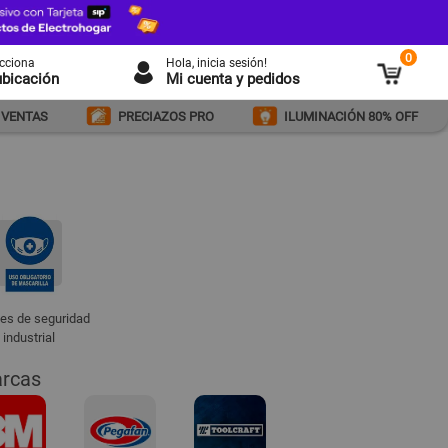
0
ecciona
Hola
, inicia sesión!
ubicación
Mi cuenta y pedidos
 VENTAS
PRECIAZOS PRO
ILUMINACIÓN 80% OFF
es de seguridad
industrial
arcas