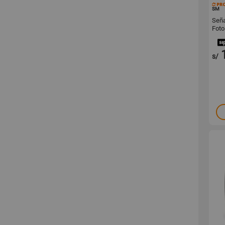
SM
Seña
Foto
s/