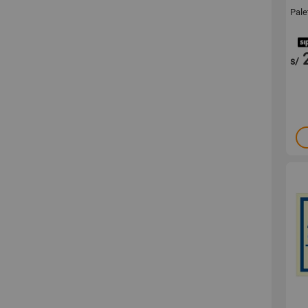
Pale
s/