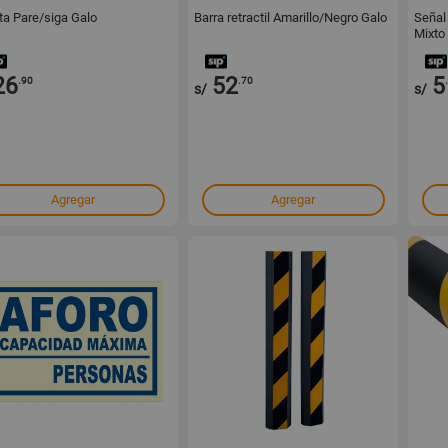
ta Pare/siga Galo
Barra retractil Amarillo/Negro Galo
Señal
Mixto
26
52
5
.90
.70
s/
s/
Agregar
Agregar