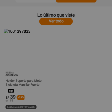
Lo último que viste
Ver todo
INDEMA
GENÉRICO
Holder Soporte para Moto
Bicicleta Manillar Fuerte
de Aluminio Plateado
39
s/
-29%
s/
55
Exclusivo para venta web