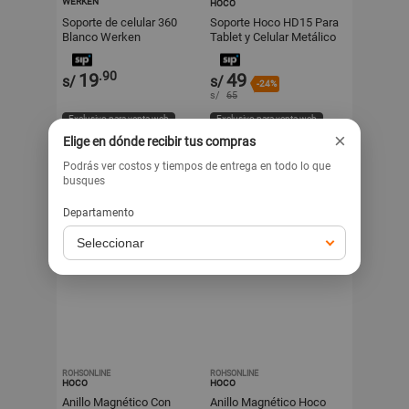
WERKEN
HOCO
Soporte de celular 360
Soporte Hoco HD15 Para
Blanco Werken
Tablet y Celular Metálico
Ajustable Plegable
.90
19
49
s/
s/
-24%
s/
65
Exclusivo para venta web
Exclusivo para venta web
×
Elige en dónde recibir tus compras
Podrás ver costos y tiempos de entrega en todo lo que
busques
Departamento
ROHSONLINE
ROHSONLINE
HOCO
HOCO
Anillo Magnético Con
Anillo Magnético Hoco