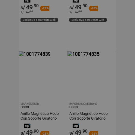
.90
.90
49
49
s/
s/
-28%
-28%
.90
.90
s/
69
s/
69
Exclusivo para venta web
Exclusivo para venta web
MARKETJESED
IMPORTACIONESROHS
HOCO
HOCO
Anillo Magnético Hoco
Anillo Magnético Hoco
Con Soporte Giratorio
Con Soporte Giratorio
Para Celular
Para Celular
.90
.90
49
49
s/
s/
-28%
-28%