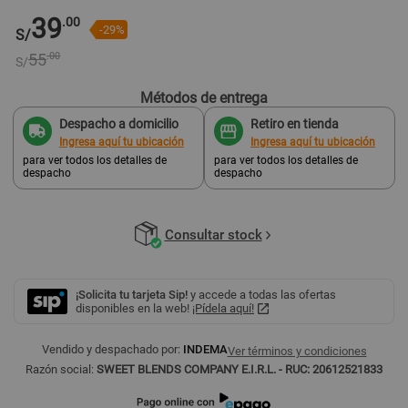
39
.00
-29%
S/
55
.00
S/
Métodos de entrega
Despacho a domicilio
Retiro en tienda
Ingresa aquí tu ubicación
Ingresa aquí tu ubicación
para ver todos los detalles de
para ver todos los detalles de
despacho
despacho
Consultar stock
¡Solicita tu tarjeta Sip!
y accede a todas las ofertas
disponibles en la web!
¡Pídela aquí!
Vendido y despachado por:
INDEMA
Ver términos y condiciones
Razón social:
SWEET BLENDS COMPANY E.I.R.L. - RUC: 20612521833