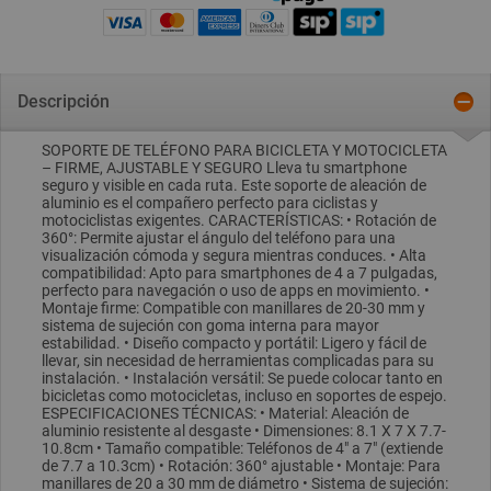
Descripción
SOPORTE DE TELÉFONO PARA BICICLETA Y MOTOCICLETA
– FIRME, AJUSTABLE Y SEGURO Lleva tu smartphone
seguro y visible en cada ruta. Este soporte de aleación de
aluminio es el compañero perfecto para ciclistas y
motociclistas exigentes. CARACTERÍSTICAS: • Rotación de
360°: Permite ajustar el ángulo del teléfono para una
visualización cómoda y segura mientras conduces. • Alta
compatibilidad: Apto para smartphones de 4 a 7 pulgadas,
perfecto para navegación o uso de apps en movimiento. •
Montaje firme: Compatible con manillares de 20-30 mm y
sistema de sujeción con goma interna para mayor
estabilidad. • Diseño compacto y portátil: Ligero y fácil de
llevar, sin necesidad de herramientas complicadas para su
instalación. • Instalación versátil: Se puede colocar tanto en
bicicletas como motocicletas, incluso en soportes de espejo.
ESPECIFICACIONES TÉCNICAS: • Material: Aleación de
aluminio resistente al desgaste • Dimensiones: 8.1 X 7 X 7.7-
10.8cm • Tamaño compatible: Teléfonos de 4" a 7" (extiende
de 7.7 a 10.3cm) • Rotación: 360° ajustable • Montaje: Para
manillares de 20 a 30 mm de diámetro • Sistema de sujeción: