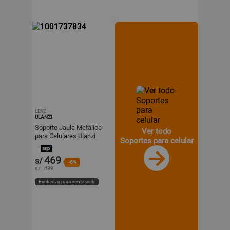
LENZ
ULANZI
Soporte Jaula Metálica
Ver todo
para Celulares Ulanzi
Soportes para celular
Metal Cage
469
s/
-6%
s/
499
Exclusivo para venta web