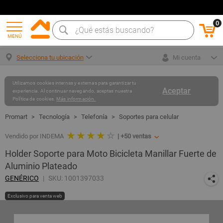
0
MENÚ
Selecciona tu ubicación
Mi cuenta
Utilizamos cookies internas y externas para garantizar tu
Aceptar
experiencia. Al continuar navegando, aceptas nuestra
Política de cookies.
Más información.
Tecnología
Telefonía
Soportes para celular
★ ★ ★ ★
☆
Vendido por INDEMA
|
+50
ventas
Holder Soporte para Moto Bicicleta Manillar Fuerte de
Aluminio Plateado
GENÉRICO
SKU: 1001397033
Exclusivo para venta web