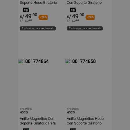
Soporte Hoco Giratorio
Con Soporte Giratorio
Para Celular
Para Celular
.90
.90
49
49
s/
s/
-28%
-28%
.90
.90
s/
69
s/
69
Exclusivo para venta web
Exclusivo para venta web
ROHIZHEN
ROHIZHEN
HOCO
HOCO
Anillo Magnético Con
Anillo Magnético Hoco
Soporte Giratorio Para
Con Soporte Giratorio
Celular Hoco
Para Celular