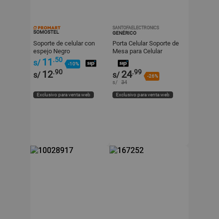
SANTOFAELECTRONICS
SOMOSTEL
GENÉRICO
Soporte de celular con
Porta Celular Soporte de
espejo Negro
Mesa para Celular
Expandible 38 cm
.50
11
s/
-10%
.90
.99
12
24
s/
s/
-26%
s/
34
Exclusivo para venta web
Exclusivo para venta web