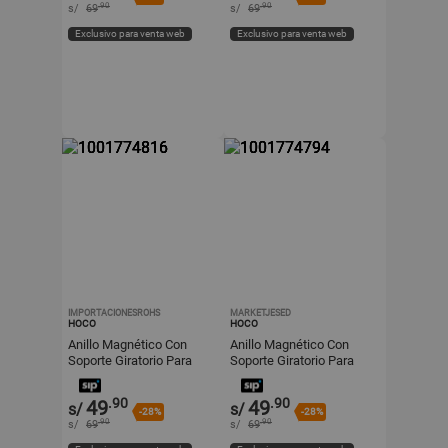
.90
.90
s/
69
s/
69
Exclusivo para venta web
Exclusivo para venta web
IMPORTACIONESROHS
MARKETJESED
HOCO
HOCO
Anillo Magnético Con
Anillo Magnético Con
Soporte Giratorio Para
Soporte Giratorio Para
Celular Hoco
Celular Hoco
.90
.90
49
49
s/
s/
-28%
-28%
.90
.90
s/
69
s/
69