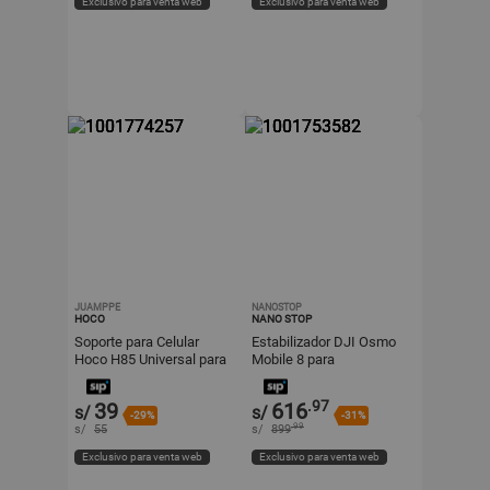
Exclusivo para venta web
Exclusivo para venta web
JUAMPPE
NANOSTOP
HOCO
NANO STOP
Soporte para Celular
Estabilizador DJI Osmo
Hoco H85 Universal para
Mobile 8 para
Moto y Bicicleta con
Smartphone. Pack de
Ajuste Seguro
Seguimiento
.97
39
616
s/
s/
-29%
-31%
.99
s/
55
s/
899
Exclusivo para venta web
Exclusivo para venta web