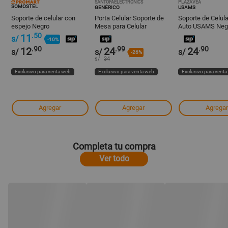
SANTOFAELECTRONICS
PLAZAVEA
SOMOSTEL
GENÉRICO
USAMS
Soporte de celular con
Porta Celular Soporte de
Soporte de Celula
espejo Negro
Mesa para Celular
Auto USAMS Negr
Expandible 38 cm
.50
11
s/
-10%
.90
.99
.90
12
24
24
s/
s/
s/
-26%
s/
34
Exclusivo para venta web
Exclusivo para venta web
Exclusivo para vent
Agregar
Agregar
Agregar
Completa tu compra
Ver todo