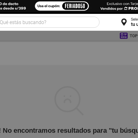
Sel
tu 
TOP
! No encontramos resultados para "tu búsq