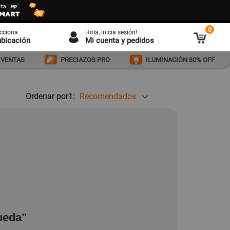
0
ecciona
Hola
, inicia sesión!
ubicación
Mi cuenta y pedidos
 VENTAS
PRECIAZOS PRO
ILUMINACIÓN 80% OFF
Ordenar por1:
Recomendados
ueda"