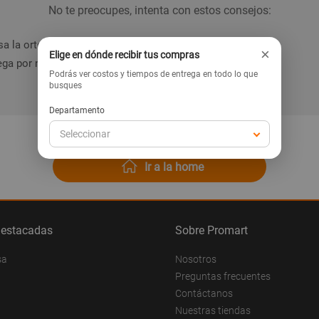
No te preocupes, intenta con estos consejos:
a la ortografía de la palabra.
×
Elige en dónde recibir tus compras
ga por nuestras categorías en el menú.
Podrás ver costos y tiempos de entrega en todo lo que
busques
Departamento
Seleccionar
Ir a la home
destacadas
Sobre Promart
sa
Nosotros
Preguntas frecuentes
Contáctanos
Nuestras tiendas