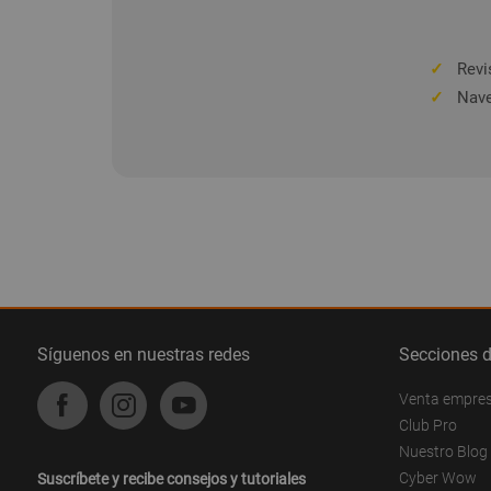
✓
Revis
✓
Nave
Síguenos en nuestras redes
Secciones 
Venta empre
Club Pro
Nuestro Blog
Cyber Wow
Suscríbete y recibe consejos y tutoriales