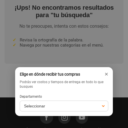
¡Ups! No encontramos resultados
para "tu búsqueda"
No te preocupes, intenta con estos consejos:
✓
Revisa la ortografía de la palabra.
✓
Navega por nuestras categorías en el menú.
×
Elige en dónde recibir tus compras
Podrás ver costos y tiempos de entrega en todo lo que
Ir a la home
busques
Departamento
Síguenos en nuestras redes: