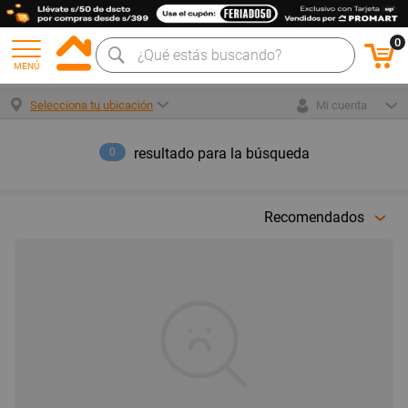
0
MENÚ
Selecciona tu ubicación
Mi cuenta
resultado para la búsqueda
0
Recomendados