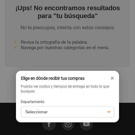
¡Ups! No encontramos resultados
para "tu búsqueda"
No te preocupes, intenta con estos consejos:
✓
Revisa la ortografía de la palabra.
✓
Navega por nuestras categorías en el menú.
×
Elige en dónde recibir tus compras
Podrás ver costos y tiempos de entrega en todo lo que
Ir a la home
busques
Departamento
Síguenos en nuestras redes: