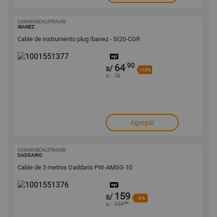
CASAMUSICALSTRAUSS
1001551377
IBANEZ
Cable de instrumento plug Ibanez - SI20-CGR
.90
64
s/
-13%
s/
75
Agregar
CASAMUSICALSTRAUSS
1001551376
DADDARIO
Cable de 3 metros Daddario PW-AMSG-10
159
s/
-9%
.90
s/
174