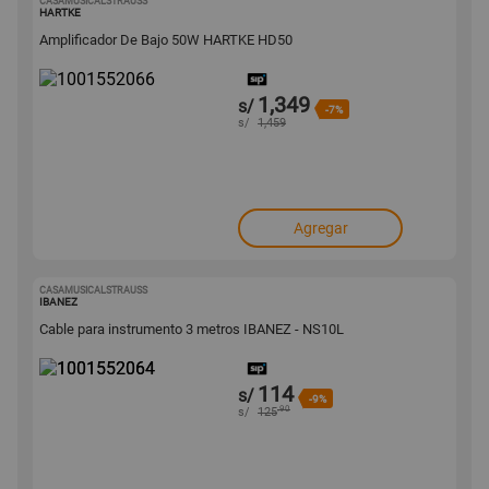
CASAMUSICALSTRAUSS
1001552066
HARTKE
Amplificador De Bajo 50W HARTKE HD50
1,349
s/
-7%
s/
1,459
Agregar
CASAMUSICALSTRAUSS
1001552064
IBANEZ
Cable para instrumento 3 metros IBANEZ - NS10L
114
s/
-9%
.90
s/
125