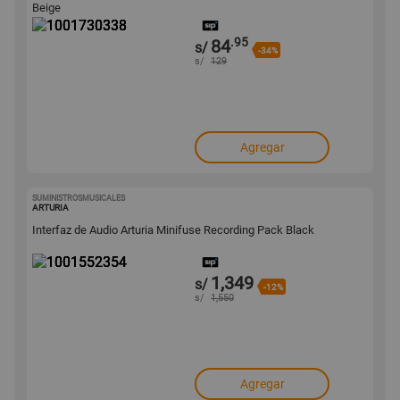
Beige
.95
84
s/
-34%
s/
129
Agregar
SUMINISTROSMUSICALES
1001552354
ARTURIA
Interfaz de Audio Arturia Minifuse Recording Pack Black
1,349
s/
-12%
s/
1,550
Agregar