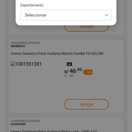
Departamento
Agregar
CASAMUSICALSTRAUSS
1001551381
GENÉRICO
Correa Generica Para Guitarra Marrón Fender FS-002 BR
.90
46
s/
-14%
s/
55
Agregar
CASAMUSICALSTRAUSS
1001551380
DADDARIO
Correa Daddario Para Guitarra Strap Lock - 50PLA10