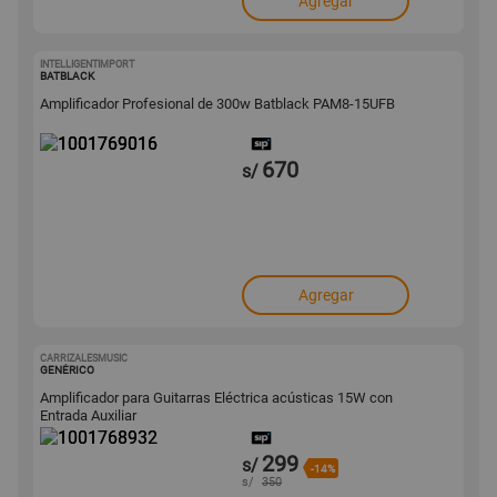
Agregar
INTELLIGENTIMPORT
1001769016
BATBLACK
Amplificador Profesional de 300w Batblack PAM8-15UFB
670
s/
Agregar
CARRIZALESMUSIC
1001768932
GENÉRICO
Amplificador para Guitarras Eléctrica acústicas 15W con
Entrada Auxiliar
299
s/
-14%
s/
350