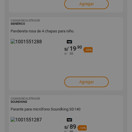
Agregar
CASAMUSICALSTRAUSS
1001551288
GENÉRICO
Pandereta rosa de 4 chapas para niño.
.90
19
s/
-20%
s/
25
Agregar
CASAMUSICALSTRAUSS
1001551287
SOUNDKING
Parante para micrófono Soundking SD140
89
s/
-10%
s/
99