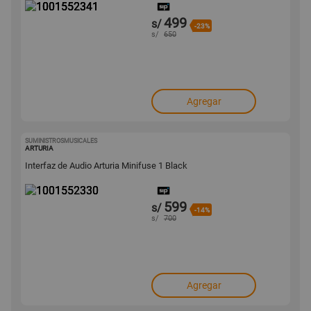
499
s/
-23%
s/
650
Agregar
SUMINISTROSMUSICALES
1001552330
ARTURIA
Interfaz de Audio Arturia Minifuse 1 Black
599
s/
-14%
s/
700
Agregar