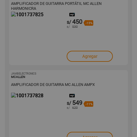
AMPLIFICADOR DE GUITARRA PORTÁTIL MC ALLEN
HARMONICRA
450
s/
-15%
s/
530
Agregar
JAMBELECTRONICS
1001737828
MCALLEN
AMPLIFICADOR DE GUITARRA MC ALLEN AMPX
549
s/
-11%
s/
620