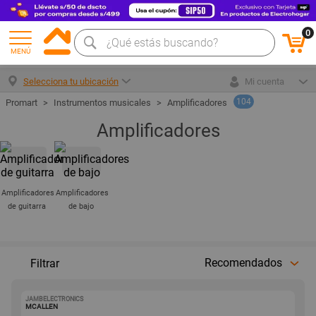
0
MENÚ
Selecciona tu ubicación
Mi cuenta
104
Instrumentos musicales
Amplificadores
Amplificadores
Amplificadores
Amplificadores
de guitarra
de bajo
Recomendados
Filtrar
JAMBELECTRONICS
1001737825
MCALLEN