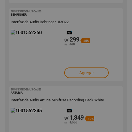
SUMINISTROSMUSICALES
1001552350
BEHRINGER
Interfaz de Audio Behringer UMC22
299
s/
-25%
s/
400
Agregar
SUMINISTROSMUSICALES
1001552345
ARTURIA
Interfaz de Audio Arturia Minifuse Recording Pack White
1,349
s/
-12%
s/
1,550