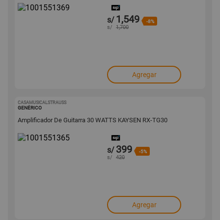
1,549
s/
-8%
s/
1,700
Agregar
CASAMUSICALSTRAUSS
1001551365
GENÉRICO
Amplificador De Guitarra 30 WATTS KAYSEN RX-TG30
399
s/
-5%
s/
420
Agregar