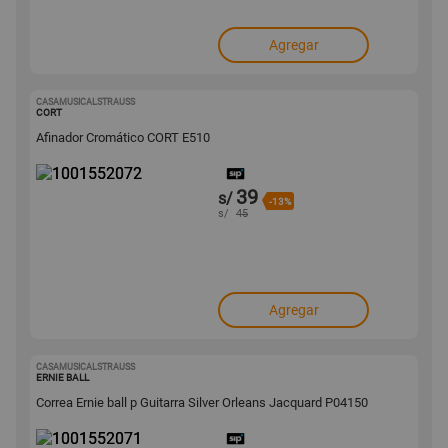
Agregar
CASAMUSICALSTRAUSS
1001552072
CORT
Afinador Cromático CORT E510
39
s/
-13%
s/
45
Agregar
CASAMUSICALSTRAUSS
1001552071
ERNIE BALL
Correa Ernie ball p Guitarra Silver Orleans Jacquard P04150