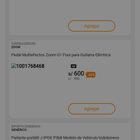
Agregar
CARRIZALESMUSIC
1001768468
ZOOM
Pedal Multiefectos Zoom G1 Four para Guitarra Eléctrica
600
s/
-20%
s/
750
Agregar
IMPORTACIONESROHS
1001730338
GENÉRICO
Parlante portátil J-iPOK P368 Modelo de Vehículo todoterreno