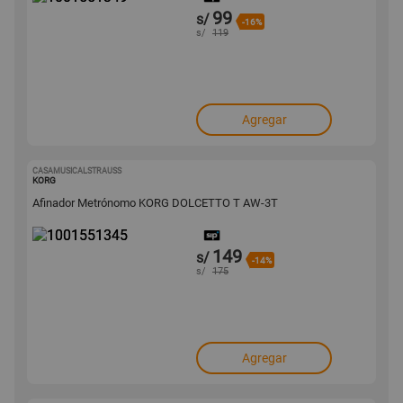
99
s/
-16%
s/
119
Agregar
CASAMUSICALSTRAUSS
1001551345
KORG
Afinador Metrónomo KORG DOLCETTO T AW-3T
149
s/
-14%
s/
175
Agregar