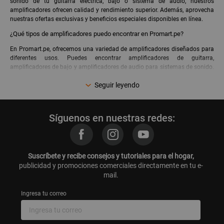
sonido de tu guitarra eléctrica, bajo o sistema de audio, nuestros
amplificadores ofrecen calidad y rendimiento superior. Además, aprovecha
nuestras ofertas exclusivas y beneficios especiales disponibles en línea.
¿Qué tipos de amplificadores puedo encontrar en Promart.pe?
En Promart.pe, ofrecemos una variedad de amplificadores diseñados para
diferentes usos. Puedes encontrar amplificadores de guitarra,
amplificadores de bajo y amplificadores de audio para sistemas de sonido.
Cada tipo está optimizado para proporcionar la mejor calidad de sonido
Seguir leyendo
posible, adaptándose a las necesidades de músicos profesionales y
aficionados.
¿Cómo elegir el mejor amplificador para mi guitarra o bajo?
Síguenos en nuestras redes:
Elegir el mejor amplificador para guitarra o bajo depende de varios factores
como el tipo de música que tocas, el lugar donde vas a usarlo y tu
presupuesto. En Promart.pe, puedes encontrar amplificadores de guitarra y
bajo con diversas características como potencia, efectos integrados y
Suscríbete y recibe consejos y tutoriales para el hogar,
conectividad. Nuestros expertos están disponibles para ayudarte a
publicidad y promociones comerciales directamente en tu e-
seleccionar el amplificador ideal para ti.
mail.
Categorías relacionadas:
Ingresa tu correo
Amplificadores de guitarras
Amplificadores de bajos
Guitarras
Bajos