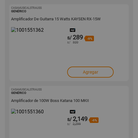
CASAMUSICALSTRAUSS
1001551362
GENÉRICO
Amplificador De Guitarra 15 Watts KAYSEN RX-15W
289
s/
-9%
s/
320
Agregar
CASAMUSICALSTRAUSS
1001551360
GENÉRICO
Amplificador de 100W Boss Katana 100 MKII
2,149
s/
-6%
s/
2,299