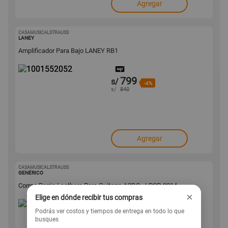
Agregar
CASAMUSICALSTRAUSS
1001552052
LANEY
Amplificador Para Bajo LANEY RB1
799
s/
-4%
s/
840
Agregar
CASAMUSICALSTRAUSS
1001551384
GENÉRICO
Correa Perris Leathers Para Guitarra ACDC - LPCP-8014
×
Elige en dónde recibir tus compras
Podrás ver costos y tiempos de entrega en todo lo que
99
s/
-13%
busques
s/
115