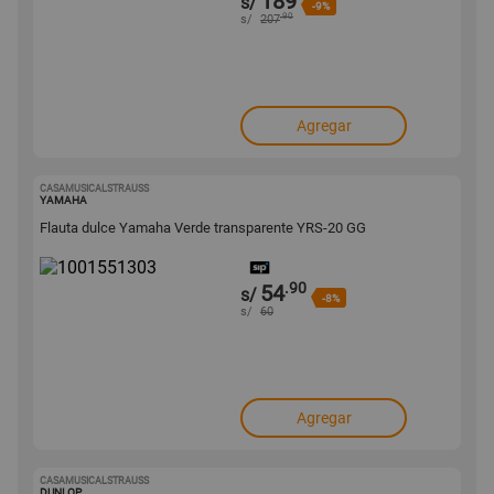
189
s/
-9%
.90
s/
207
Agregar
CASAMUSICALSTRAUSS
1001551303
YAMAHA
Flauta dulce Yamaha Verde transparente YRS-20 GG
.90
54
s/
-8%
s/
60
Agregar
CASAMUSICALSTRAUSS
1001551297
DUNLOP