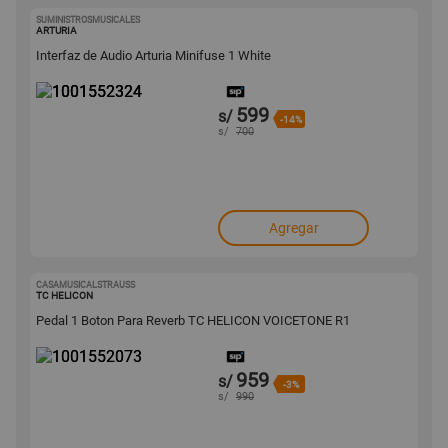
SUMINISTROSMUSICALES
1001552324
ARTURIA
Interfaz de Audio Arturia Minifuse 1 White
599
s/
-14%
s/
700
Agregar
CASAMUSICALSTRAUSS
1001552073
TC HELICON
Pedal 1 Boton Para Reverb TC HELICON VOICETONE R1
959
s/
-3%
s/
990