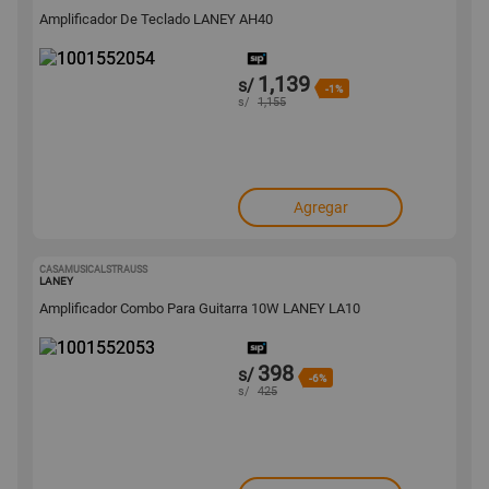
Amplificador De Teclado LANEY AH40
1,139
s/
-1%
s/
1,155
Agregar
CASAMUSICALSTRAUSS
1001552053
LANEY
Amplificador Combo Para Guitarra 10W LANEY LA10
398
s/
-6%
s/
425