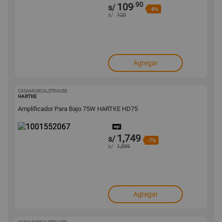
.90
109
s/
-8%
s/
120
Agregar
CASAMUSICALSTRAUSS
1001552067
HARTKE
Amplificador Para Bajo 75W HARTKE HD75
1,749
s/
-7%
s/
1,899
Agregar