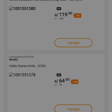
.90
119
s/
-7%
s/
130
Agregar
CASAMUSICALSTRAUSS
1001551378
IBANEZ
Cable Ibanez 6mts - SI20L
.90
64
s/
-13%
s/
75
Agregar