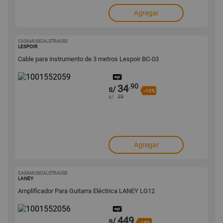
Agregar
CASAMUSICALSTRAUSS
1001552059
LESPOIR
Cable para instrumento de 3 metros Lespoir BC-03
.90
34
s/
-10%
s/
39
Agregar
CASAMUSICALSTRAUSS
1001552056
LANEY
Amplificador Para Guitarra Eléctrica LANEY LG12
449
s/
-18%