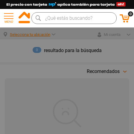
0
MENÚ
Selecciona tu ubicación
Mi cuenta
resultado para la búsqueda
0
Recomendados