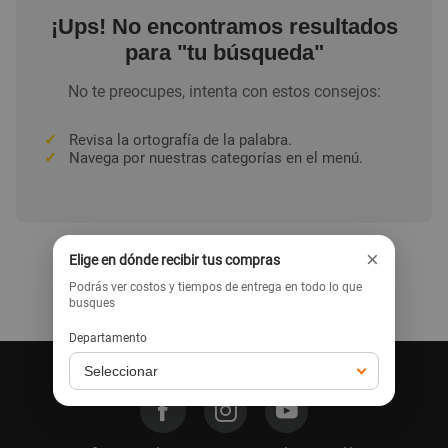
¡Ups! No encontramos resultados
para "tu búsqueda"
No te preocupes, intenta con estos consejos:
✓
Revisa la ortografía de la palabra.
✓
Navega por nuestras categorías en el menú.
×
Elige en dónde recibir tus compras
Podrás ver costos y tiempos de entrega en todo lo que
Ir a la home
busques
Departamento
Síguenos en nuestras redes: